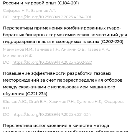
России и мировой опыт (С.184-201)
Сафаров Н.Р., Зарипов А.Т.
DOI:
https://doi.org/10.25689/NP.2025.4.184-201
Перспективы применения комбинированных гуаро-
боратных бинарных термохимических композиций для
гидроразрыва пласта в «холодных» пластах (С.202-220)
Маннанов И.И., Ганиева Г.Р., Аникин О.В., Тазеев А.Р.,
Минханов И.Ф.
DOI:
https://doi.org/10.25689/NP.2025.4.202-220
Повышение эффективности разработки газовых
месторождений за счет перераспределения отборов
между скважинами с использованием машинного
обучения (С.221-234)
Юшков А.Ю., Огай В.А., Хакимов Р.Н., Булычев Н.Д., Федореев
Ю.Г.
DOI:
https://doi.org/10.25689/NP.2025.4.221-234
Перспектива использования в качестве метода