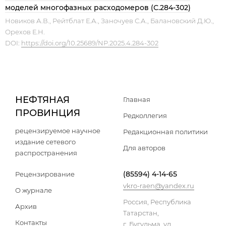
моделей многофазных расходомеров (С.284-302)
Новиков А.В., Рейтблат Е.А., Заночуев С.А., Балановский Д.Ю.,
Орехов Е.Н.
DOI:
https://doi.org/10.25689/NP.2025.4.284-302
НЕФТЯНАЯ
Главная
ПРОВИНЦИЯ
Редколлегия
рецензируемое научное
Редакционная политики
издание сетевого
Для авторов
распространения
(85594) 4-14-65
Рецензирование
vkro-raen@yandex.ru
О журнале
Россия, Республика
Архив
Татарстан,
Контакты
г. Бугульма, ул.