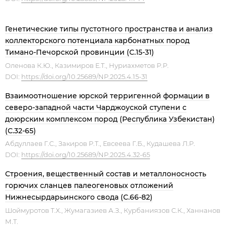
Генетические типы пустотного пространства и анализ
коллекторского потенциала карбонатных пород
Тимано-Печорской провинции (С.15-31)
Оленова К.Ю., Казимиров Е.Т., Нуриахметов Р.Р.
DOI:
https://doi.org/10.25689/NP.2025.4.15-31
Взаимоотношение юрской терригенной формации в
северо-западной части Чарджоуской ступени с
доюрским комплексом пород (Республика Узбекистан)
(С.32-65)
Абдуллаев Г.С., Закиров Р.Т., Евсеева Г.Б., Кудашева Л.Р.
DOI:
https://doi.org/10.25689/NP.2025.4.32-65
Строения, вещественный состав и металлоносность
горючих сланцев палеогеновых отложений
Нижнесырдарьинского свода (С.66-82)
Шоймуротов Т.Х., Жумагазиев А.З., Курбаниязов С.К., Ханнанов
М.Т.