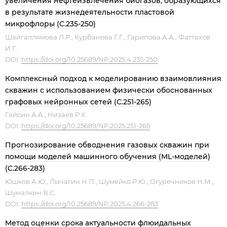
увеличения нефтеизвлечения биогазов, образующихся
в результате жизнедеятельности пластовой
микрофлоры (С.235-250)
Шайгаллямова Л.Р., Курбанова Г.Г., Гарипова А.А., Фаттахов
И.Г.
DOI:
https://doi.org/10.25689/NP.2025.4.235-250
Комплексный подход к моделированию взаимовлияния
скважин с использованием физически обоснованных
графовых нейронных сетей (С.251-265)
Гайсин А.А., Низаев Р.Х.
DOI:
https://doi.org/10.25689/NP.2025.251-265
Прогнозирование обводнения газовых скважин при
помощи моделей машинного обучения (ML-моделей)
(С.266-283)
Юшков А.Ю., Лычагин Н.П., Шумейко Р.Ю., Огуречников Н.М.,
Шумалкин В.С.
DOI:
https://doi.org/10.25689/NP.2025.4.266-283
Метод оценки срока актуальности флюидальных