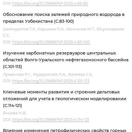
DOI:
https://doi.org/10.25689/NP.2025.4.66-82
Обоснование поиска залежей природного водорода в
пределах Узбекистана (С.83-100)
Шоймуротов Т.Х., Каршиев О.А., Ханнанов М.Т., Юсупходжаев
С.С.
DOI:
https://doi.org/10.25689/NP.2025.4.83-100
Изучение карбонатных резервуаров центральных
областей Волго-Уральского нефтегазоносного бассейна
(С.101-113)
Лукьянова Р.Г., Мударисова Р.А., Валеева С.Е.
DOI:
https://doi.org/10.25689/NP.2025.4.101-113
Ключевые моменты развития и строения дельтовых
отложений для учета в геологическом моделировании
(С.114-121)
Янкова Н.В.
DOI:
https://doi.org/10.25689/NP.2025.4.114-121
Влияние изменения петрофизических свойств горных