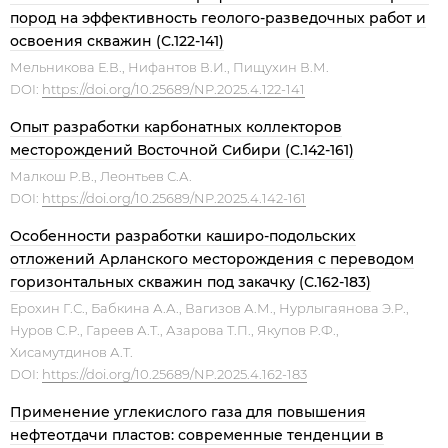
пород на эффективность геолого-разведочных работ и
освоения скважин (С.122-141)
Мельникова Е.В., Нифантов В.И., Пищухин В.М.
DOI:
https://doi.org/10.25689/NP.2025.4.122-141
Опыт разработки карбонатных коллекторов
месторождений Восточной Сибири (С.142-161)
Малкош Р.В., Леонтьев С.А.
DOI:
https://doi.org/10.25689/NP.2025.4.142-161
Особенности разработки каширо-подольских
отложений Арланского месторождения с переводом
горизонтальных скважин под закачку (С.162-183)
Ерохин Г.С., Бабкина А.А., Вагизов А.М., Нурлыгаянова Э.Р.,
Нуров С.Р., Гареев А.Т., Азарова Т.П., Якупов Р.Ф.,
Хисамутдинов А.Т.
DOI:
https://doi.org/10.25689/NP.2025.4.162-183
Применение углекислого газа для повышения
нефтеотдачи пластов: современные тенденции в