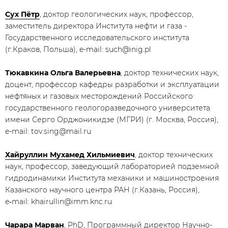
Сух Пётр
, доктор геологических наук, профессор,
заместитель директора Института нефти и газа -
Государственного исследовательского института
(г.Краков, Польша), e-mail: such@inig.pl
Тюкавкина Ольга Валерьевна
, доктор технических наук,
доцент, профессор кафедры разработки и эксплуатации
нефтяных и газовых месторождений Российского
государственного геологоразведочного университета
имени Серго Орджоникидзе (МГРИ) (г. Москва, Россия),
e-mail: tov.sing@mail.ru
Хайруллин Мухамед Хильмиевич
, доктор технических
наук, профессор, заведующий лабораторией подземной
гидродинамики Института механики и машиностроения
Казанского научного центра РАН (г.Казань, Россия),
e‑mail: khairullin@imm.knc.ru
Чарара Марван
, PhD, Программный директор Научно-