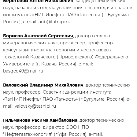
Береговой Антон Николаевич
, кандидат технических
наук, начальник отдела увеличения нефтеотдачи пластов
института «ТатНИПИнефть» ПАО «Татнефть» (г. Бугульма,
Россия), e-mail: anb@tatnipi.ru
Борисов Анатолий Сергеевич
, доктор геолого-
минералогических наук, профессор, профессор-
консультант института геологии и нефтегазовых
технологий Казанского (Приволжского) Федерального
Университета (г. Казань, Россия), e-mail:
basgeo49@mail.ru
Валовский Владимир Михайлович
, доктор технических
наук, профессор, Советник дирекции института
«ТатНИПИнефть» ПАО «Татнефть» (г.Бугульма, Россия), e-
mail: valovsky@tatnipi.ru
Гильманова Расима Хамбаловна
, доктор технических
наук, профессор, директор ООО НПО
"Нефтегазтехнология" (г.Уфа, Россия), e-mail: