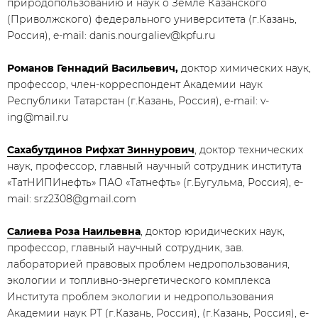
природопользованию и наук о Земле Казанского
(Приволжского) федерального университета (г.Казань,
Россия), e-mail: danis.nourgaliev@kpfu.ru
Романов Геннадий Васильевич,
доктор химических наук,
профессор, член-корреспондент Академии наук
Республики Татарстан (г.Казань, Россия), e-mail: v-
ing@mail.ru
Сахабутдинов Рифхат Зиннурович
, доктор технических
наук, профессор, главный научный сотрудник института
«ТатНИПИнефть» ПАО «Татнефть» (г.Бугульма, Россия), e-
mail: srz2308@gmail.com
Салиева Роза Наильевна
, доктор юридических наук,
профессор, главный научный сотрудник, зав.
лабораторией правовых проблем недропользования,
экологии и топливно-энергетического комплекса
Института проблем экологии и недропользования
Академии наук РТ (г.Казань, Россия), (г.Казань, Россия), e-