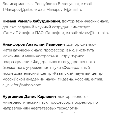
Боливарианская Республика Венесуэла), e-mail:
TManapov@petrolera.ru; ManapovTF@mail.ru
Низаев Рамиль Хабутдинович
, доктор технических наук,
доцент, ведущий научный сотрудник института
«ТатНИПИнефть» ПАО «Татнефть», e‑mail: nizaev@tatnipi.ru
Никифоров Анатолий Иванович
, доктор физико-
математических наук, профессор, в.н.с. института
механики и машиностроения – структурное
подразделение Федерального государственного
бюджетного учреждения науки «Федеральный
исследовательский центр «Казанский научный центр
Российской академии наук» (г.Казань, Россия), e-mail:
ai_nikifor@yahoo.com
Нургалиев Данис Карлович
, доктор геолого-
минералогических наук, профессор, проректор по
направлениям нефтегазовых технологий,