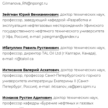
Gilmanova_RN@npongt.ru
Зейгман Юрий Вениаминович
, доктор технических наук,
профессор, заведующий кафедрой «Разработка и
эксплуатация нефтегазовых месторождений» Уфимского
государственного нефтяного технического университета
(г.Уфа, Россия), e‑mail: jvzeigman@yandex.ru
Ибатуллин Равиль Рустамович
, доктор технических наук,
профессор, директор TAL Oil Ltd (г.Калгари, Канада),
e‑mail: ri@taloil.ca
Иктисанов Валерий Асхатович
, доктор технических наук,
профессор, профессор Санкт-Петербургского горного
университета императрицы Екатерины II (Санкт-
Петербург, Россия), e-mail: iktisanov_va@pers.spmi.ru
Исмаков Рустэм Адипович
, доктор технических наук,
профессор кафедры «Бурение нефтяных и газовых