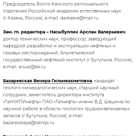
Председатель Волго-Камского регионального
отделения Российской академии естественных наук
(г.Казань, Россия), e-mail:
davkaeva@mail.ru
Зам. гл. редактора – Насыбуллин Арслан Валерьевич
,
доктор технических наук, профессор, заведующий
кафедрой разработки и эксплуатации нефтяных и
газовых месторождений, Альметьевский
государственный нефтяной институт (г.Бугульма, Россия),
e-mail:
arsval@bk.ru
Базаревская Венера Гильмеахметовна
, кандидат
геолого-минералогических наук, старший научный
сотрудник, заместитель директора института
«ТатНИПИнефть» ПАО «Татнефть» имени В.Д. Шашина по
научной работе в области геологии трудноизвлекаемых
запасов (г.Бугульма, Россия), e-mail:
bazarevskaya@tatnipi.ru