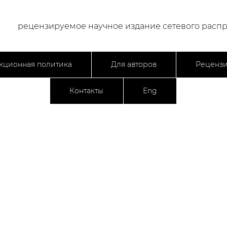
рецензируемое научное издание сетевого расп
кционная политика
Для авторов
Реценз
Контакты
Eng