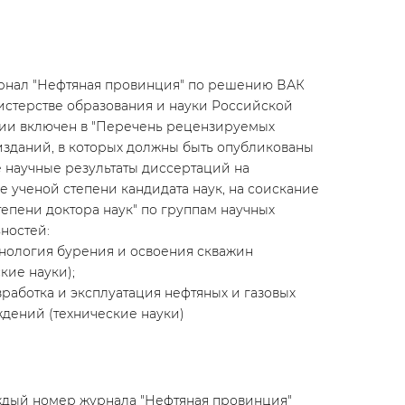
урнал "Нефтяная провинция" по решению ВАК
стерстве образования и науки Российской
и включен в "Перечень рецензируемых
изданий, в которых должны быть опубликованы
 научные результаты диссертаций на
е ученой степени кандидата наук, на соискание
тепени доктора наук" по группам научных
ностей:
ехнология бурения и освоения скважин
кие науки);
азработка и эксплуатация нефтяных и газовых
дений (технические науки)
аждый номер журнала "Нефтяная провинция"