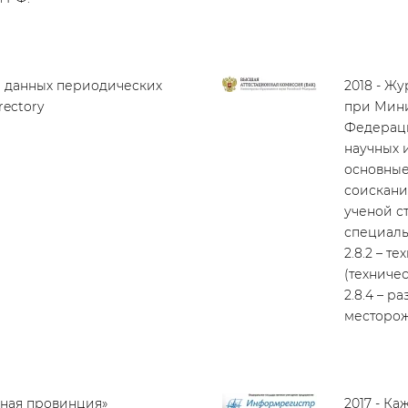
ы данных периодических
2018 - Ж
rectory
при Мини
Федераци
научных 
основные
соискани
ученой с
специаль
2.8.2 – т
(техничес
2.8.4 – р
месторож
яная провинция»
2017 - К