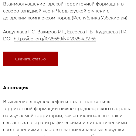
Взаимоотношение юрской терригенной формации в
северо-западной части Чарджоуской ступени с
доюрским комплексом пород (Республика Узбекистан)
Абдуллаев Г.С., Закиров Р.Т., Евсеева Г.Б., Кудашева Л.Р.
DOI:
https://doi.org/10.25689/NP.2025.4.32-65
Скачать статью
Аннотация
Выявление ловушек нефти и газа в отложениях
терригенной формации нижне-среднеюрского возраста
на изучаемой территории, как антиклинальных, так и
связанных со стратиграфическими и литологическими
соотношениями пластов (неантиклинальные ловушки,