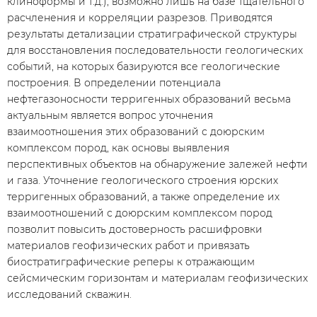
клиноформы и т.д.), возможно лишь на базе тщательного
расчленения и корреляции разрезов. Приводятся
результаты детализации стратиграфической структуры
для восстановления последовательности геологических
событий, на которых базируются все геологические
построения. В определении потенциала
нефтегазоносности терригенных образований весьма
актуальным является вопрос уточнения
взаимоотношения этих образований с доюрским
комплексом пород, как основы выявления
перспективных объектов на обнаружение залежей нефти
и газа. Уточнение геологического строения юрских
терригенных образований, а также определение их
взаимоотношений с доюрским комплексом пород
позволит повысить достоверность расшифровки
материалов геофизических работ и привязать
биостратиграфические реперы к отражающим
сейсмическим горизонтам и материалам геофизических
исследований скважин.