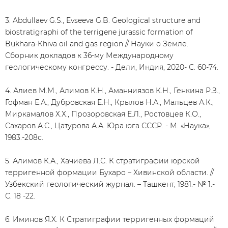
3. Abdullaev G.S., Evseeva G.B. Geological structure and
biostratigraphi of the terrigene jurassic formation of
Вukhara-Кhiva oil and gas region // Науки о Земле.
Сборник докладов к 36-му Международному
геологическому конгрессу. - Дели, Индия, 2020- С. 60-74.
4. Алиев М.М., Алимов К.Н., Аманниязов К.Н., Генкина Р.З.,
Гофман Е.А., Дубровская Е.Н., Крылов Н.А., Мальцев А.К.,
Миркамалов Х.Х., Прозоровская Е.Л., Ростовцев К.О.,
Сахаров А.С., Цатурова А.А. Юра юга СССР. - М. «Наука»,
1983.-208с.
5. Алимов К.А., Хачиева Л.С. К стратиграфии юрской
терригенной формации Бухаро – Хивинской области. //
Узбекский геологический журнал. – Ташкент, 1981.- № 1.-
С. 18 -22.
6. Иминов Я.Х. К Стратиграфии терригенных формаций