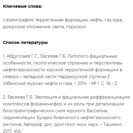
Ключевые слова:
стратиграфия, терригенная формация, нефть, газ, юра,
доюрские отложения, свита, горизонт
Список литературы
1. Абдуллаев Г.С., Евсеева Г.Б. Литолого-фациальные
особенности, геологическое строение и перспективы
нефтегазоносности юрской терригенной формации в
северо – западной части Чарджоуской ступени //
Узбекский журнал нефти и газа. – 2014. - № 1. С. 16 – 2.
2. Евсеева Г.Б. Эволюция и фациальная дифференциация
комплексов фораминифер и их роль при детализации
биостратиграфических схем юрского бассейна
седиментации Бухаро-Хивинского нефтегазоносного
региона. Автореф. дис. докт.геол.-мин. наук. – Ташкент,
2017. 40с.