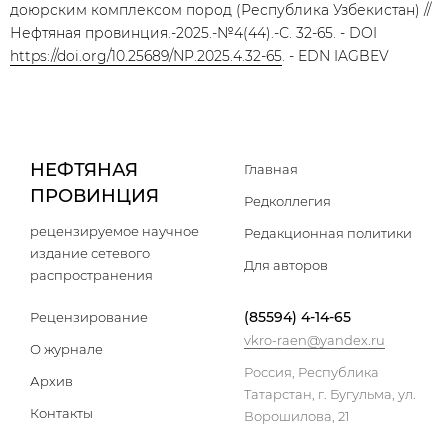
доюрским комплексом пород (Республика Узбекистан) //
Нефтяная провинция.-2025.-№4(44).-С. 32-65. - DOI
https://doi.org/10.25689/NP.2025.4.32-65
. - EDN IAGBEV
НЕФТЯНАЯ
Главная
ПРОВИНЦИЯ
Редколлегия
рецензируемое научное
Редакционная политики
издание сетевого
Для авторов
распространения
(85594) 4-14-65
Рецензирование
vkro-raen@yandex.ru
О журнале
Россия, Республика
Архив
Татарстан, г. Бугульма, ул.
Контакты
Ворошилова, 21