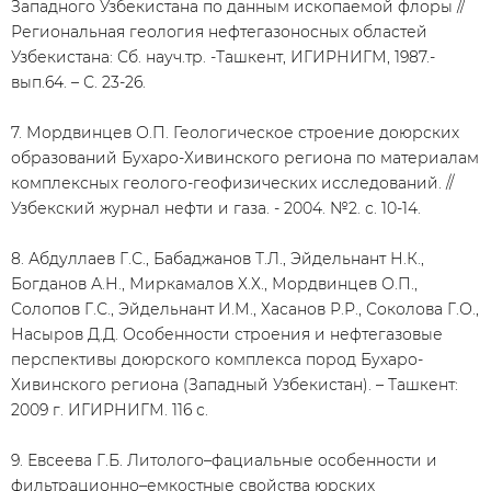
Западного Узбекистана по данным ископаемой флоры //
Региональная геология нефтегазоносных областей
Узбекистана: Сб. науч.тр. -Ташкент, ИГИРНИГМ, 1987.-
вып.64. – С. 23-26.
7. Мордвинцев О.П. Геологическое строение доюрских
образований Бухаро-Хивинского региона по материалам
комплексных геолого-геофизических исследований. //
Узбекский журнал нефти и газа. - 2004. №2. с. 10-14.
8. Абдуллаев Г.С., Бабаджанов Т.Л., Эйдельнант Н.К.,
Богданов А.Н., Миркамалов Х.Х., Мордвинцев О.П.,
Солопов Г.С., Эйдельнант И.М., Хасанов Р.Р., Соколова Г.О.,
Насыров Д.Д. Особенности строения и нефтегазовые
перспективы доюрского комплекса пород Бухаро-
Хивинского региона (Западный Узбекистан). – Ташкент:
2009 г. ИГИРНИГМ. 116 с.
9. Евсеева Г.Б. Литолого–фациальные особенности и
фильтрационно–емкостные свойства юрских