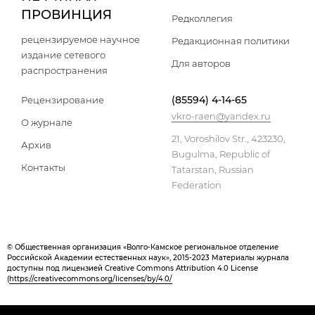
ПРОВИНЦИЯ
Редколлегия
рецензируемое научное
Редакционная политики
издание сетевого
Для авторов
распространения
(85594) 4-14-65
Рецензирование
vkro-raen@yandex.ru
О журнале
21, Voroshilov Str., 423230,
Архив
Bugulma, Republic of
Контакты
Tatarstan, Russian
Federation
© Общественная организация «Волго-Камское региональное отделение
Российской Академии естественных наук», 2015-2023 Материалы журнала
доступны под лицензией Creative Commons Attribution 4.0 License
(
https://creativecommons.org/licenses/by/4.0/