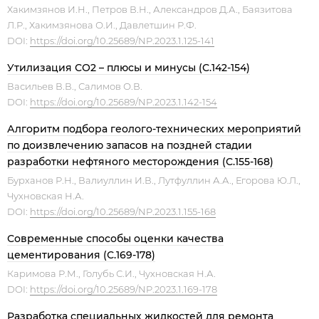
Хакимзянов И.Н., Петров В.Н., Александров Д.А., Баязитова
Л.Р., Хакимзянова О.И., Давлетшин Р.Ф.
DOI:
https://doi.org/10.25689/NP.2023.1.125-141
Утилизация СО2 – плюсы и минусы (С.142-154)
Васильев В.В., Салимов О.В.
DOI:
https://doi.org/10.25689/NP.2023.1.142-154
Алгоритм подбора геолого-технических мероприятий
по доизвлечению запасов на поздней стадии
разработки нефтяного месторождения (С.155-168)
Бурханов Р.Н., Валиуллин И.В., Лутфуллин А.А., Егорова Ю.Л.,
Чухновская Н.А.
DOI:
https://doi.org/10.25689/NP.2023.1.155-168
Современные способы оценки качества
цементирования (С.169-178)
Каримова Р.М., Голубь С.И., Чухновская Н.А.
DOI:
https://doi.org/10.25689/NP.2023.1.169-178
Разработка специальных жидкостей для ремонта