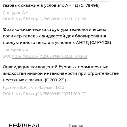
газовых скважин в условиях АНПД (С.179-196)
Сингуров А.А.
DOI:
https://doi.org/10.25689/NP.2023.1.179-196
Физико-химическая структура технологических
полимер-гелевых жидкостей для блокирования
продуктивного пласта в условиях АНПД (С.197-208)
Сингуров А.А.
DOI:
https://doi.org/10.25689/NP.2023.1.197-208
Ликвидация поглощений буровых промывочных
жидкостей низкой интенсивности при строительстве
нефтяных скважин (С.209-221)
Кузьмин В.Н., Аль Маолаи М.С.Д
DOI:
https://doi.org/10.25689/NP.2023.1.209-221
НЕФТЯНАЯ
Главная