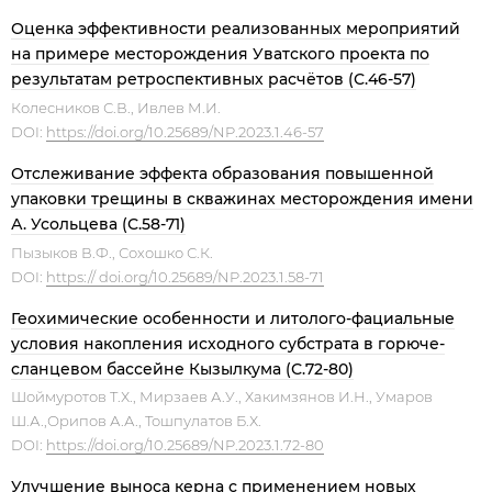
Оценка эффективности реализованных мероприятий
на примере месторождения Уватского проекта по
результатам ретроспективных расчётов (С.46-57)
Колесников С.В., Ивлев М.И.
DOI:
https://doi.org/10.25689/NP.2023.1.46-57
Отслеживание эффекта образования повышенной
упаковки трещины в скважинах месторождения имени
А. Усольцева (С.58-71)
Пызыков В.Ф., Сохошко С.К.
DOI:
https:// doi.org/10.25689/NP.2023.1.58-71
Геохимические особенности и литолого-фациальные
условия накопления исходного субстрата в горюче-
сланцевом бассейне Кызылкума (С.72-80)
Шоймуротов Т.Х., Мирзаев А.У., Хакимзянов И.Н., Умаров
Ш.А.,Орипов А.А., Тошпулатов Б.Х.
DOI:
https://doi.org/10.25689/NP.2023.1.72-80
Улучшение выноса керна с применением новых