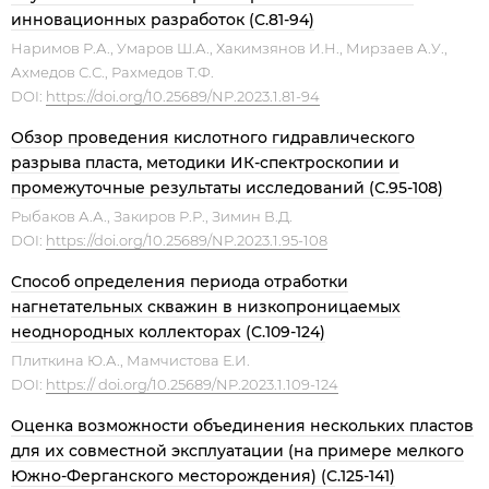
инновационных разработок (С.81-94)
Наримов Р.А., Умаров Ш.А., Хакимзянов И.Н., Мирзаев А.У.,
Ахмедов С.С., Рахмедов Т.Ф.
DOI:
https://doi.org/10.25689/NP.2023.1.81-94
Обзор проведения кислотного гидравлического
разрыва пласта, методики ИК-спектроскопии и
промежуточные результаты исследований (С.95-108)
Рыбаков А.А., Закиров Р.Р., Зимин В.Д.
DOI:
https://doi.org/10.25689/NP.2023.1.95-108
Способ определения периода отработки
нагнетательных скважин в низкопроницаемых
неоднородных коллекторах (С.109-124)
Плиткина Ю.А., Мамчистова Е.И.
DOI:
https:// doi.org/10.25689/NP.2023.1.109-124
Оценка возможности объединения нескольких пластов
для их совместной эксплуатации (на примере мелкого
Южно-Ферганского месторождения) (С.125-141)