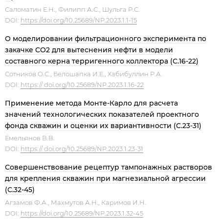
Саломатин Е.Н., Филипп А.С., Шульга Р.С.
DOI:
https://doi.org/10.25689/NP.2023.1.1-15
О моделировании фильтрационного эксперимента по
закачке CO2 для вытеснения нефти в модели
составного керна терригенного коллектора (С.16-22)
Сотников О.С., Белошапка И.Е., Хабибуллин Р.А.
DOI:
https:// doi.org/10.25689/NP.2023.1.16-22
Применение метода Монте-Карло для расчета
значений технологических показателей проектного
фонда скважин и оценки их вариантивности (С.23-31)
Емельянов В.В.
DOI:
https:// doi.org/10.25689/NP.2023.1.23-31
Совершенствование рецептур тампонажных растворов
для крепления скважин при магнезиальной агрессии
(С.32-45)
Агзамов Ф.А., Махмутов А.Н., Каримов И.Н.
DOI:
https://doi.org/10.25689/NP.2023.1.32-45