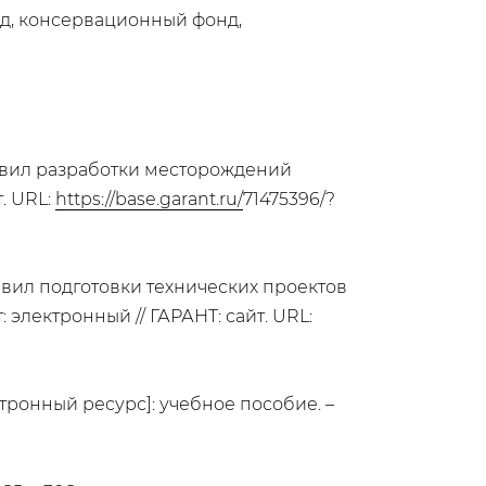
нд, консервационный фонд,
авил разработки месторождений
. URL:
https://base.garant.ru/
71475396/?
вил подготовки технических проектов
электронный // ГАРАНТ: сайт. URL:
тронный ресурс]: учебное пособие. –