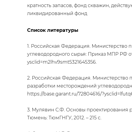
кратность запасов, фонд скважин, дейст
ликвидированный фонд
Список литературы
1. Российская Федерация. Министерство 
углеводородного сырья: Приказ МПР РФ от 2
ysclid=m2lhv9smt5321645356.
2. Российская Федерация. Министерство 
разработки месторождений углеводородного
https://base.garant.ru/72804616/?ysclid=lfut
3. Мулявин С.Ф. Основы проектирования р
Тюмень: ТюмГНГУ, 2012. – 215 с.