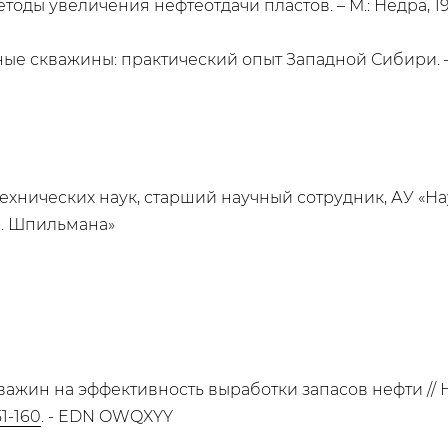
оды увеличения нефтеотдачи пластов. – М.: Недра, 198
йные скважины: практический опыт Западной Сибири.
ехнических наук, старший научный сотрудник, АУ «Н
И. Шпильмана»
ажин на эффективность выработки запасов нефти // Не
51-160
. - EDN OWQXYY