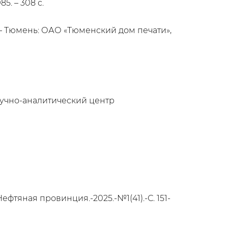
5. – 308 с.
 – Тюмень: ОАО «Тюменский дом печати»,
аучно-аналитический центр
фтяная провинция.-2025.-№1(41).-С. 151-