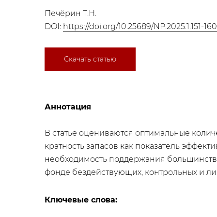
Печёрин Т.Н.
DOI:
https://doi.org/10.25689/NP.2025.1.151-160
Скачать статью
Аннотация
В статье оцениваются оптимальные колич
кратность запасов как показатель эффек
необходимость поддержания большинств
фонде бездействующих, контрольных и л
Ключевые слова: