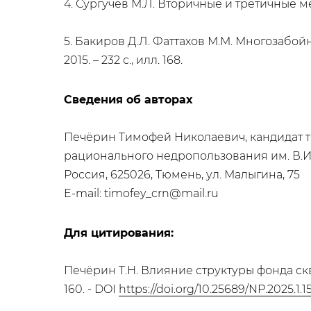
4. Сургучев М.Л. Вторичные и третичные мет
5. Бакиров Д.Л. Фаттахов М.М. Многозабо
2015. – 232 с., илл. 168.
Сведения об авторах
Печёрин Тимофей Николаевич, кандидат т
рационального недропользования им. В.
Россия, 625026, Тюмень, ул. Малыгина, 75
E-mail: timofey_crn@mail.ru
Для цитирования:
Печёрин Т.Н. Влияние структуры фонда скв
160. - DOI
https://doi.org/10.25689/NP.2025.1.1