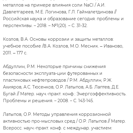
металлов на примере влияния соли NaCl / А.И.
Давлетгареев, М.Е. Логинова, Г.Л. Гаймалетдинова //
Российская наука и образование сегодня: проблемы и
перспективы. – 2018. – №1(20). – С. 31-32.
Козлов, В.А. Основы коррозии и защиты металлов:
учебное пособие /В.А. Козлов, М.О. Месник. ‒ Иваново,
2011. ‒ 177 с.
Абдуллин, Р.М. Некоторые причины снижения
безопасности эксплуата-ции футерованных и
пластиковых нефтепроводов / Р.М. Абдуллин, Р.Ж.
Ахияров, А.С. Тюсенков, О.Р. Латыпов, А.Б. Лаптев, Д.Е.
Бугай // Матер. науч.-практ. конф.: Энергоэффективность.
Проблемы и решения. – 2008. – С. 143-145.
Латыпов, О.Р. Методы управления коррозионной
активностью про-мысловых сред / О.Р. Латыпов // Матер.
Всеросс. науч.-практ. конф. с междунар. участием: