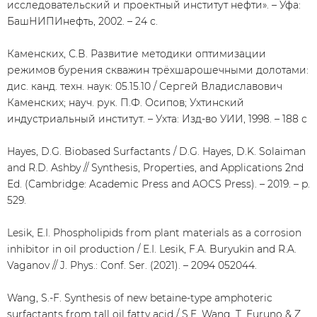
исследовательский и проектный институт нефти». – Уфа:
БашНИПИнефть, 2002. – 24 с.
Каменских, С.В. Развитие методики оптимизации
режимов бурения скважин трёхшарошечными долотами:
дис. канд. техн. наук: 05.15.10 / Сергей Владиславович
Каменских; науч. рук. П.Ф. Осипов; Ухтинский
индустриальный институт. – Ухта: Изд-во УИИ, 1998. – 188 с
Hayes, D.G. Biobased Surfactants / D.G. Hayes, D.K. Solaiman
and R.D. Ashby // Synthesis, Properties, and Applications 2nd
Ed. (Cambridge: Academic Press and AOCS Press). – 2019. – p.
529.
Lesik, E.I. Phospholipids from plant materials as a corrosion
inhibitor in oil production / E.I. Lesik, F.A. Buryukin and R.A.
Vaganov // J. Phys.: Conf. Ser. (2021). – 2094 052044.
Wang, S.-F. Synthesis of new betaine-type amphoteric
surfactants from tall oil fatty acid / S.F. Wang, T. Furuno & Z.