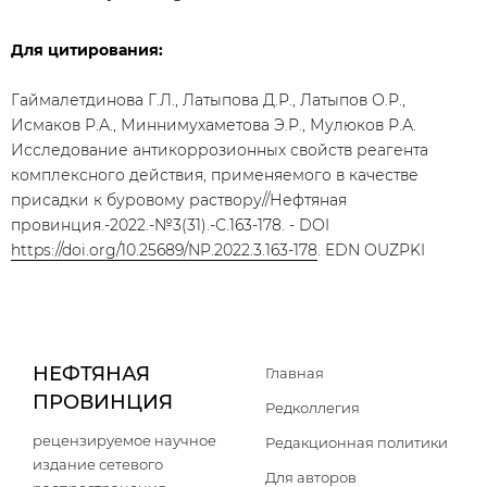
Для цитирования:
Гаймалетдинова Г.Л., Латыпова Д.Р., Латыпов О.Р.,
Исмаков Р.А., Миннимухаметова Э.Р., Мулюков Р.А.
Исследование антикоррозионных свойств реагента
комплексного действия, применяемого в качестве
присадки к буровому раствору//Нефтяная
провинция.-2022.-№3(31).-С.163-178. - DOI
https://doi.org/10.25689/NP.2022.3.163-178
. EDN OUZPKI
НЕФТЯНАЯ
Главная
ПРОВИНЦИЯ
Редколлегия
рецензируемое научное
Редакционная политики
издание сетевого
Для авторов