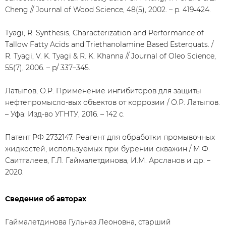
Cheng // Journal of Wood Science, 48(5), 2002. – p. 419‑424.
Tyagi, R. Synthesis, Characterization and Performance of
Tallow Fatty Acids and Triethanolamine Based Esterquats. /
R. Tyagi, V. K. Tyagi & R. K. Khanna // Journal of Oleo Science,
55(7), 2006. – p/ 337–345.
Латыпов, О.Р. Применение ингибиторов для защиты
нефтепромысло-вых объектов от коррозии / О.Р. Латыпов.
– Уфа: Изд-во УГНТУ, 2016. – 142 с.
Патент РФ 2732147. Реагент для обработки промывочных
жидкостей, используемых при бурении скважин / М.Ф.
Саитгалеев, Г.Л. Гаймалетдинова, И.М. Арсланов и др. –
2020.
Сведения об авторах
Гаймалетдинова Гульназ Леоновна, старший