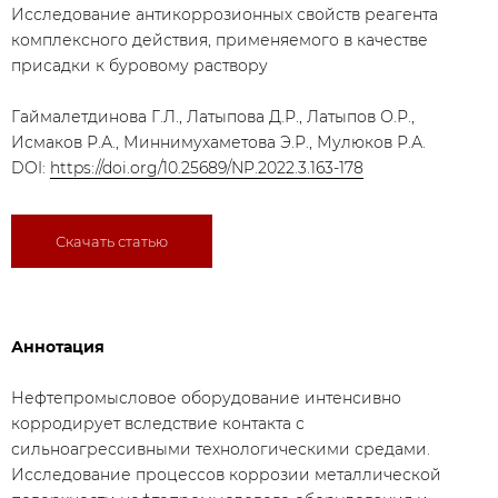
Исследование антикоррозионных свойств реагента
комплексного действия, применяемого в качестве
присадки к буровому раствору
Гаймалетдинова Г.Л., Латыпова Д.Р., Латыпов О.Р.,
Исмаков Р.А., Миннимухаметова Э.Р., Мулюков Р.А.
DOI:
https://doi.org/10.25689/NP.2022.3.163-178
Скачать статью
Аннотация
​Нефтепромысловое оборудование интенсивно
корродирует вследствие контакта с
сильноагрессивными технологическими средами.
Исследование процессов коррозии металлической