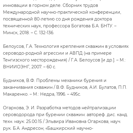
инновации в горном деле. Сборник трудов
Международной научно-практической конференции,
посвященной 80-летию со дня рождения доктора
технических наук, профессора Богатова Б.А. БНТУ. –
Минск, 2018. – С. 132-136.
Белоусов, Г.А. Технология крепления скважин в условиях
сероводо-родной агрессии и АВПД (на примере
Тенгизского месторождения) / Г.А. Белоусов [и др.]. – М.:
ВНИИОЭНГ, 2007. – 60 с.
Будников, В.Ф. Проблемы механики бурения и
заканчивания скважин / В.Ф. Будников, А.И. Булатов, П.П.
Макаренко. – М.: Недра, 1996. – 495с.
Огаркова, Э. И. Разработка методов нейтрализации
сероводорода при бурении скважин: автореф. дис. канд.
техн. наук: 25.00.15 / Эльвира Ивановна Огаркова; науч.
рук. Б.А. Андресон; «Башкирский научно-