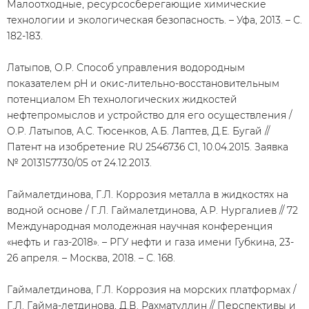
Малоотходные, ресурсосберегающие химические
технологии и экологическая безопасность. – Уфа, 2013. – С.
182-183.
Латыпов, О.Р. Способ управления водородным
показателем pH и окис-лительно-восстановительным
потенциалом Eh технологических жидкостей
нефтепромыслов и устройство для его осуществления /
О.Р. Латыпов, А.С. Тюсенков, А.Б. Лаптев, Д.Е. Бугай //
Патент на изобретение RU 2546736 C1, 10.04.2015. Заявка
№ 2013157730/05 от 24.12.2013.
Гаймалетдинова, Г.Л. Коррозия металла в жидкостях на
водной основе / Г.Л. Гаймалетдинова, А.Р. Нургалиев // 72
Международная молодежная научная конференция
«нефть и газ-2018». – РГУ нефти и газа имени Губкина, 23-
26 апреля. – Москва, 2018. – С. 168.
Гаймалетдинова, Г.Л. Коррозия на морских платформах /
Г.Л. Гайма-летдинова, Д.В. Рахматуллин // Перспективы и