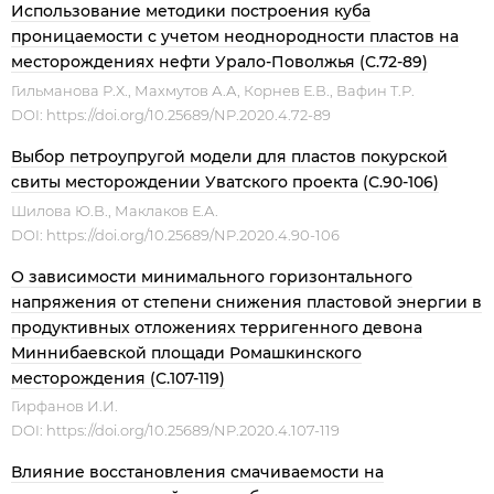
Использование методики построения куба
проницаемости с учетом неоднородности пластов на
месторождениях нефти Урало-Поволжья (С.72-89)
Гильманова Р.Х., Махмутов А.А, Корнев Е.В., Вафин Т.Р.
DOI:
https://doi.org/10.25689/NP.2020.4.72-89
Выбор петроупругой модели для пластов покурской
свиты месторождении Уватского проекта (С.90-106)
Шилова Ю.В., Маклаков Е.А.
DOI:
https://doi.org/10.25689/NP.2020.4.90-106
О зависимости минимального горизонтального
напряжения от степени снижения пластовой энергии в
продуктивных отложениях терригенного девона
Миннибаевской площади Ромашкинского
месторождения (С.107-119)
Гирфанов И.И.
DOI:
https://doi.org/10.25689/NP.2020.4.107-119
Влияние восстановления смачиваемости на