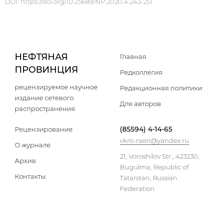
DOI:
https://doi.org/10.25689/NP.2020.4.243-251
НЕФТЯНАЯ
Главная
ПРОВИНЦИЯ
Редколлегия
рецензируемое научное
Редакционная политики
издание сетевого
Для авторов
распространения
(85594) 4-14-65
Рецензирование
vkro-raen@yandex.ru
О журнале
21, Voroshilov Str., 423230,
Архив
Bugulma, Republic of
Контакты
Tatarstan, Russian
Federation