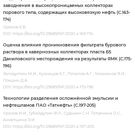
заводнения в высокопроницаемых коллекторах
порового типа, содержащих высоковязкую нефть (С.163-
174)
Орехов Е.В.
DOI:
https://doi.org/10.25689/NP.2020.4.163-174
Оценка влияния проникновения фильтрата бурового
раствора в кавернозных коллекторах пласта Б5
Даниловского месторождения на результаты ЯМК (С.175-
196)
Загидуллин М.И., Кузнецов Е.Г., Потапов А.Г., Гильманов Я.И.,
Локшин Д.А.
DOI:
https://doi.org/10.25689/NP.2020.4.175-196
Технологии разделения осложнённой эмульсии и
нефтешламов ПАО «Татнефть» (С.197-205)
Уразов И.И., Губайдулин Ф.Р., Судыкин С.Н. Татьянина О.С.,
Ахметшина Э.И.
DOI:
https://doi.org/10.25689/NP.2020.4.197-205