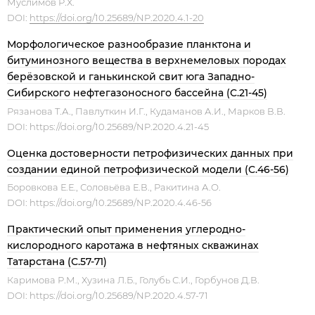
Муслимов Р.Х.
DOI:
https://doi.org/10.25689/NP.2020.4.1-20
Морфологическое разнообразие планктона и
битуминозного вещества в верхнемеловых породах
берёзовской и ганькинской свит юга Западно-
Сибирского нефтегазоносного бассейна (С.21-45)
Рязанова Т.А., Павлуткин И.Г., Кудаманов А.И., Марков В.В.
DOI:
https://doi.org/10.25689/NP.2020.4.21-45
Оценка достоверности петрофизических данных при
создании единой петрофизической модели (С.46-56)
Боровкова Е.Е., Соловьёва Е.В., Ракитина А.О.
DOI:
https://doi.org/10.25689/NP.2020.4.46-56
Практический опыт применения углеродно-
кислородного каротажа в нефтяных скважинах
Татарстана (С.57-71)
Каримова Р.М., Хузина Л.Б., Голубь С.И., Горбунов Д.В.
DOI:
https://doi.org/10.25689/NP.2020.4.57-71