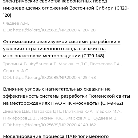
электрические свойства карбонатных пород
нижневендских отложений Восточной Сибири (С.120-
128)
Фадеев А.М.
DOI:
https://doi.org/10.25689/NP.2020.4.120-128
Оптимизация реализуемой системы разработки в
условиях ограниченного фонда скважин на
многопластовом месторождении (С.129-148)
Тропин А.В., Жубанов А.Т., Малюшко Д.С., Поспелова Т.А.,
Сергеев А.C.
DOI:
https://doi.org/10.25689/NP.2020.4.129-148
Влияние узловых нагнетательных скважин на
эффективность системы разработки Тюменской свиты
на месторождениях ПАО «НК «Роснефть» (С.149-162)
Дикалов Д.В., Патраков Д.П., Плиткина Ю.А., Гладких М.А.,
Никифоров Д.В., Лескин Ф.Ю., Жарков А.В., Судеев И.В.
DOI:
https://doi.org/10.25689/NP.2020.4.149-162
Моделирование процесса ПАВ-полимерного