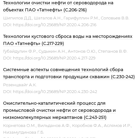
Технологии очистки нефти от сероводорода на
объектах ПАО «Татнефть» (С.206-216)
Шипилов Д.Д., Шаталов А.Н., Гарифуллин Р.М., Соловьев В.В.
DOI:
https://doi.org/10.25689/NP.2020.4.206-216
Технологии кустового сброса воды на месторождениях
ПАО «Татнефть» (С.217-229)
Губайдулин Ф.Р., Судыкин А.Н., Антонов О.Ю., Степанов В.Ф.
DOI:
https://doi.org/10.25689/NP.2020.4.217-229
Системные аспекты совмещения технологий сбора
транспорта и подготовки продукции скважин (С.230-242)
Розенцвайг А.К.
DOI:
https://doi.org/10.25689/NP.2020.4.230-242
Окислительно-каталитический процесс для
промысловой очистки нефти от сероводорода и
низкомолекулярных меркаптанов (С.243-251)
Корнетова О.М., Вильданов А.Ф., Коробков Ф.А., Аслямов И.Р.,
Низамутдинова Г.Б.