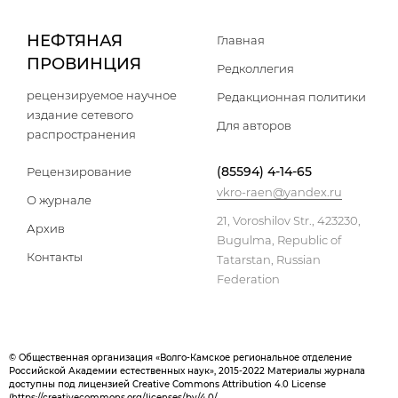
НЕФТЯНАЯ
Главная
ПРОВИНЦИЯ
Редколлегия
рецензируемое научное
Редакционная политики
издание сетевого
Для авторов
распространения
(85594) 4-14-65
Рецензирование
vkro-raen@yandex.ru
О журнале
21, Voroshilov Str., 423230,
Архив
Bugulma, Republic of
Контакты
Tatarstan, Russian
Federation
© Общественная организация «Волго-Камское региональное отделение
Российской Академии естественных наук», 2015-2022 Материалы журнала
доступны под лицензией Creative Commons Attribution 4.0 License
(
https://creativecommons.org/licenses/by/4.0/