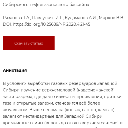
Сибирского нефтегазоносного бассейна
Рязанова Т.А., Павлуткин И.Г., Кудаманов А.И., Марков В.В.
DOI:
https://doi.org/10.25689/NP.2020.4.21-45
Скачать статью
Аннотация
В условиях выработки газовых резервуаров Западной
Сибири изучение верхнемеловой (надсеноманской)
части разреза, где давно известны проявления, притоки
газа и открытые залежи, становится всё более
актуальным. Выше сеномана (коньяк, сантон, кампан)
залегают нестандартные для Западной Сибири
кремнистые глины (вплоть до опок в верхнем сантоне) и