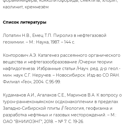
фораминиферы, кокколитофориды, смектиты, хлорит,
каолинит, кремнезём
Список литературы
Лопатин Н.В., Емец Т.П. Пиролиз в нефтегазовой
геохимии. – М.: Наука, 1987. – 144 с.
Конторович А.Э. Катагенез рассеянного органического
вещества и нефтегазообразование /Очерки теории
нафтидогенеза: Избранные статьи /Науч. ред. д-р геол.-
мин. наук С.Г. Неручев. – Новосибирск: Изд-во СО РАН.
Филиал «Гео», 2004. С.95-99.
Кудаманов А.И., Агалаков С.Е., Маринов В.А. К вопросу о
турон-раннеконьякском осдконакоплении в пределах
Западно-Сибирской плиты // Геология, геофизика и
разработка нефтяных и газовых месторождений. – М.:
ОАО "ВНИИОЭНГ", 2018. – № 7. С. 19-26.