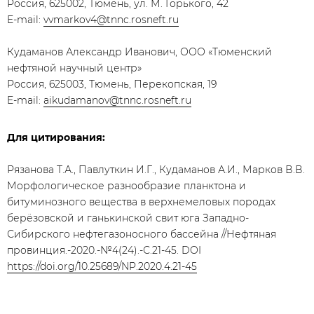
Россия, 625002, Тюмень, ул. М. Горького, 42
E-mail:
vvmarkov4@tnnc.rosneft.ru
Кудаманов Александр Иванович, ООО «Тюменский
нефтяной научный центр»
Россия, 625003, Тюмень, Перекопская, 19
E-mail:
aikudamanov@tnnc.rosneft.ru
Для цитирования:
Рязанова Т.А., Павлуткин И.Г., Кудаманов А.И., Марков В.В.
Морфологическое разнообразие планктона и
битуминозного вещества в верхнемеловых породах
берёзовской и ганькинской свит юга Западно-
Сибирского нефтегазоносного бассейна //Нефтяная
провинция.-2020.-№4(24).-С.21-45. DOI
https://doi.org/10.25689/NP.2020.4.21-45