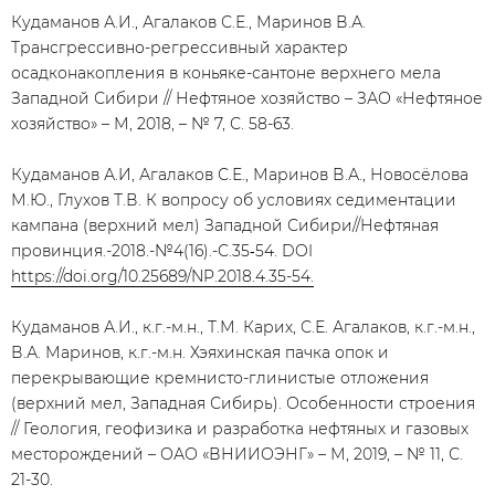
Кудаманов А.И., Агалаков С.Е., Маринов В.А.
Трансгрессивно-регрессивный характер
осадконакопления в коньяке-сантоне верхнего мела
Западной Сибири // Нефтяное хозяйство – ЗАО «Нефтяное
хозяйство» – М, 2018, – № 7, С. 58-63.
Кудаманов А.И, Агалаков С.Е., Маринов В.А., Новосёлова
М.Ю., Глухов Т.В. К вопросу об условиях седиментации
кампана (верхний мел) Западной Сибири//Нефтяная
провинция.-2018.-№4(16).-С.35‑54. DOI
https://doi.org/10.25689/NP.2018.4.35-54.
Кудаманов А.И., к.г.-м.н., Т.М. Карих, С.Е. Агалаков, к.г.-м.н.,
В.А. Маринов, к.г.-м.н. Хэяхинская пачка опок и
перекрывающие кремнисто-глинистые отложения
(верхний мел, Западная Сибирь). Особенности строения
// Геология, геофизика и разработка нефтяных и газовых
месторождений – ОАО «ВНИИОЭНГ» – М, 2019, – № 11, С.
21-30.