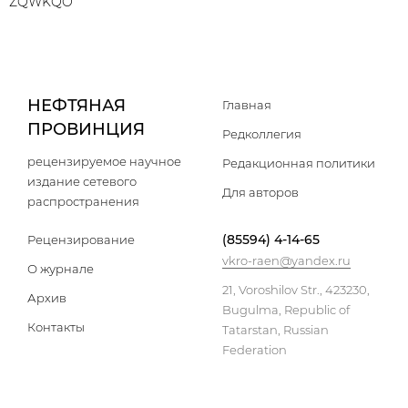
ZQWKQO
НЕФТЯНАЯ
Главная
ПРОВИНЦИЯ
Редколлегия
рецензируемое научное
Редакционная политики
издание сетевого
Для авторов
распространения
(85594) 4-14-65
Рецензирование
vkro-raen@yandex.ru
О журнале
21, Voroshilov Str., 423230,
Архив
Bugulma, Republic of
Контакты
Tatarstan, Russian
Federation