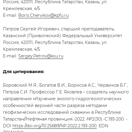
Россия, 420111, Республика Татарстан, Казань, ул.
Кремлевская, 4/5
E-mail:
Boris.Chervikov@kpfu.ru
Петров Сергей Игоревич, старший преподаватель,
Казанский (Приволжский) Федеральный Университет
Россия, 420111, Республика Татарстан, Казань, ул.
Кремлевская, 4/5
E-mail:
Sergey.Petrov@ksu.ru
Для цитирования:
Боровский М.Я., Богатов В.И., Борисов А.С., Червиков Б.Г.,
Петров С.И. Профессор Г.Е. Яковлев – создатель научного
направления «Изучение эколого-гидрогеологических
особенностей верхней части разреза методами
геофизических исследований скважин» в Республике
Татарстан//Нефтяная провинция.-2022.-№2(30).-С.193-200. -
DOI
https://doi.org/10.25689/NP.2022.2.193-200
. EDN