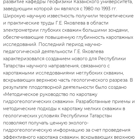
развитие кафедры геофизики Казанского университета,
заведующим которой он являлся с 1980 по 1993 гг.
Широкую научную известность получили теоретические
и практические труды Г.Е. Яковлева в области
электрометрии глубоких скважин большими зондами,
обеспечивающие повышенную глубинность каротажных
исследований. Последний период научно-
педагогической деятельности Г.Е. Яковлева
характеризовался созданием нового для Республики
Татарстан научного направления, связанного с
каротажными исследованиями неглубоких скважин,
вскрывающих верхнюю часть геологического разреза. В
результате плодотворной деятельности было создано
«Методическое руководство по каротажу
гидрогеологических скважин». Разработанные приемы и
методические подходы к каротажу мелких скважин в
геологических условиях Республики Татарстан
позволяют получать ценную эколого-
гидрогеологическую информацию за счет проведения
эффективного каротажа скважин, вскрывающих верхнюю