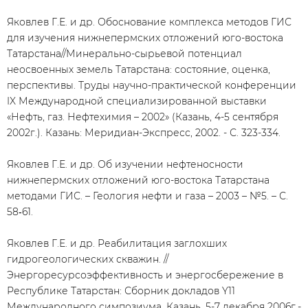
Яковлев Г.Е. и др. Обоснование комплекса методов ГИС
для изучения нижнепермских отложений юго-востока
Татарстана//Минерально-сырьевой потенциал
неосвоенных земель Татарстана: состояние, оценка,
перспективы. Труды научно-практической конференции
IX Международной специализированной выставки
«Нефть, газ. Нефтехимия – 2002» (Казань, 4-5 сентября
2002г.). Казань: Меридиан-Экспресс, 2002. - С. 323-334.
Яковлев Г.Е. и др. Об изучении нефтеносности
нижнепермских отложений юго-востока Татарстана
методами ГИС. – Геология нефти и газа – 2003 – №5. – С.
58‑61.
Яковлев Г.Е. и др. Реабилитация заглохших
гидрогеологических скважин. //
Энергоресурсоэффективность и энергосбережение в
Республике Татарстан: Сборник докладов Y11
Международного симпозиума, Казань, 5-7 декабря 2006г.-