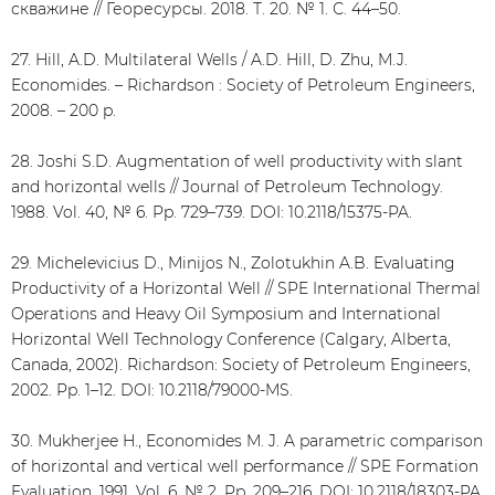
скважине // Георесурсы. 2018. Т. 20. № 1. С. 44–50.
27. Hill, A.D. Multilateral Wells / A.D. Hill, D. Zhu, M.J.
Economides. – Richardson : Society of Petroleum Engineers,
2008. – 200 p.
28. Joshi S.D. Augmentation of well productivity with slant
and horizontal wells // Journal of Petroleum Technology.
1988. Vol. 40, № 6. Pp. 729–739. DOI: 10.2118/15375-PA.
29. Michelevicius D., Minijos N., Zolotukhin A.B. Evaluating
Productivity of a Horizontal Well // SPE International Thermal
Operations and Heavy Oil Symposium and International
Horizontal Well Technology Conference (Calgary, Alberta,
Canada, 2002). Richardson: Society of Petroleum Engineers,
2002. Pp. 1–12. DOI: 10.2118/79000-MS.
30. Mukherjee H., Economides M. J. A parametric comparison
of horizontal and vertical well performance // SPE Formation
Evaluation. 1991. Vol. 6, № 2. Pp. 209–216. DOI: 10.2118/18303-PA.