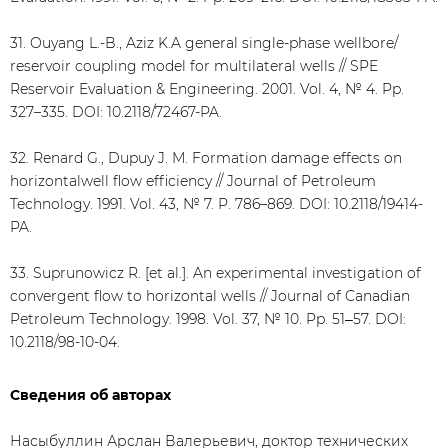
31. Ouyang L.-B., Aziz K.A general single-phase wellbore/
reservoir coupling model for multilateral wells // SPE
Reservoir Evaluation & Engineering. 2001. Vol. 4, № 4. Pp.
327–335. DOI: 10.2118/72467-PA.
32. Renard G., Dupuy J. M. Formation damage effects on
horizontalwell flow efficiency // Journal of Petroleum
Technology. 1991. Vol. 43, № 7. P. 786–869. DOI: 10.2118/19414-
PA.
33. Suprunowicz R. [et al.]. An experimental investigation of
convergent flow to horizontal wells // Journal of Canadian
Petroleum Technology. 1998. Vol. 37, № 10. Pp. 51‒57. DOI:
10.2118/98-10-04.
Сведения об авторах
Насыбуллин Арслан Валерьевич, доктор технических