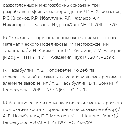
разветвленных и многозабойных скважин при
разработке нефтяных месторождений / И.Н. Хакимзянов,
Р.С. Хисамов, Р.Р. Ибатуллин, Р.Г. Фазлыев, А.И.
Никифоров. — Казань : Изд-во «Фэн» АН РТ, 2011. — 320 с.
16. Скважины с горизонтальным окончанием на основе
математического моделирования месторождений
Татарстана / И.Н. Хакимзянов, Р.С. Хисамов, И.М. Бакиров
[и др.]. – Казань : ФЭН : Академия наук РТ, 2014. – 239 с.
17. Насыбуллин, А.В. К определению дебита
горизонтальной скважины на установившемся режиме в
элементе заводнения / А.В. Насыбуллин, В.Ф. Войкин //
Георесурсы. – 2015. – № 4-2(63). – С. 35-38.
18. Аналитические и полуаналитические методы расчета
притока жидкости к горизонтальной скважине (обзор) /
А. В. Насыбуллин, П.Е. Морозов, М. Н. Шамсиев [и др.] //
Георесурсы. – 2023. – Т. 25, № 4. – С. 252-259.