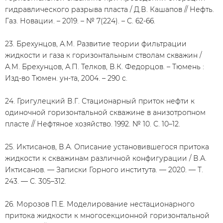
гидравлического разрыва пласта / Д.В. Кашапов // Нефть.
Газ. Новации. – 2019. – № 7(224). – С. 62-66.
23. Брехунцов, А.М. Развитие теории фильтрации
жидкости и газа к горизонтальным стволам скважин /
А.М. Брехунцов, А.П. Телков, В.К. Федорцов. – Тюмень :
Изд-во Тюмен. ун-та, 2004. – 290 с.
24. Григулецкий В.Г. Стационарный приток нефти к
одиночной горизонтальной скважине в анизотропном
пласте // Нефтяное хозяйство. 1992. № 10. С. 10–12.
25. Иктисанов, В.А. Описание установившегося притока
жидкости к скважинам различной конфигурации / В.А.
Иктисанов. — Записки Горного института. — 2020. — Т.
243. — С. 305–312.
26. Морозов П.Е. Моделирование нестационарного
притока жидкости к многосекционной горизонтальной