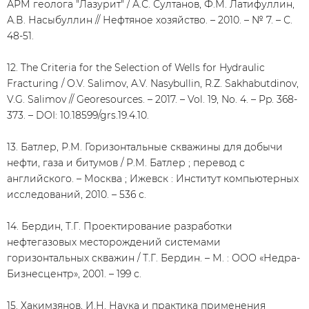
АРМ геолога "Лазурит" / А.С. Султанов, Ф.М. Латифуллин,
А.В. Насыбуллин // Нефтяное хозяйство. – 2010. – № 7. – С.
48-51.
12. The Criteria for the Selection of Wells for Hydraulic
Fracturing / O.V. Salimov, A.V. Nasybullin, R.Z. Sakhabutdinov,
V.G. Salimov // Georesources. – 2017. – Vol. 19, No. 4. – Pp. 368-
373. – DOI: 10.18599/grs.19.4.10.
13. Батлер, Р.М. Горизонтальные скважины для добычи
нефти, газа и битумов / Р.М. Батлер ; перевод с
английского. – Москва ; Ижевск : Институт компьютерных
исследований, 2010. – 536 с.
14. Бердин, Т.Г. Проектирование разработки
нефтегазовых месторождений системами
горизонтальных скважин / Т.Г. Бердин. – М. : ООО «Недра-
Бизнесцентр», 2001. – 199 с.
15. Хакимзянов, И.Н. Наука и практика применения