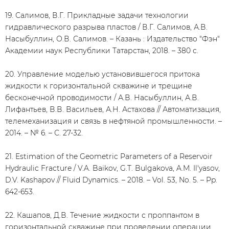
19. Салимов, В.Г. Прикладные задачи технологии
гидравлического разрыва пластов / В.Г. Салимов, А.В.
Насыбуллин, О.В. Салимов. – Казань : Издательство "Фэн"
Академии наук Республики Татарстан, 2018. – 380 с.
20. Управление моделью установившегося притока
жидкости к горизонтальной скважине и трещине
бесконечной проводимости / А.В. Насыбуллин, А.В.
Лифантьев, В.В. Васильев, А.Н. Астахова // Автоматизация,
телемеханизация и связь в нефтяной промышленности. –
2014. – № 6. – С. 27-32.
21. Estimation of the Geometric Parameters of a Reservoir
Hydraulic Fracture / V.A. Baikov, G.T. Bulgakova, A.M. Il'yasov,
D.V. Kashapov // Fluid Dynamics. – 2018. – Vol. 53, No. 5. – Pp.
642-653.
22. Кашапов, Д.В. Течение жидкости с проппантом в
горизонтальной скважине при проведении операции