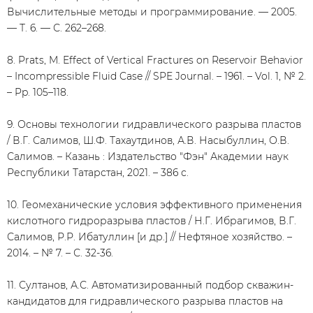
Вычислительные методы и программирование. — 2005.
— Т. 6. — С. 262–268.
8. Prats, M. Effect of Vertical Fractures on Reservoir Behavior
– Incompressible Fluid Case // SPE Journal. – 1961. – Vol. 1, № 2.
– Pp. 105–118.
9. Основы технологии гидравлического разрыва пластов
/ В.Г. Салимов, Ш.Ф. Тахаутдинов, А.В. Насыбуллин, О.В.
Салимов. – Казань : Издательство "Фэн" Академии наук
Республики Татарстан, 2021. – 386 с.
10. Геомеханические условия эффективного применения
кислотного гидроразрыва пластов / Н.Г. Ибрагимов, В.Г.
Салимов, Р.Р. Ибатуллин [и др.] // Нефтяное хозяйство. –
2014. – № 7. – С. 32-36.
11. Султанов, А.С. Автоматизированный подбор скважин-
кандидатов для гидравлического разрыва пластов на