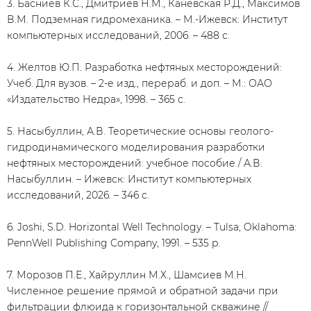
3. Басниев К.С., Дмитриев Н.М., Каневская Р.Д., Максимов
В.М. Подземная гидромеханика. – М.-Ижевск: Институт
компьютерных исследований, 2006. – 488 с.
4. Желтов Ю.П. Разработка нефтяных месторождений:
Учеб. Для вузов. – 2-е изд., перераб. и доп. – М.: ОАО
«Издательство Недра», 1998. – 365 с.
5. Насыбуллин, А.В. Теоретические основы геолого-
гидродинамического моделирования разработки
нефтяных месторождений: учебное пособие / А.В.
Насыбуллин. – Ижевск: Институт компьютерных
исследований, 2026. – 346 с.
6. Joshi, S.D. Horizontal Well Technology. – Tulsa, Oklahoma:
PennWell Publishing Company, 1991. – 535 p.
7. Морозов П.Е., Хайруллин М.Х., Шамсиев М.Н.
Численное решение прямой и обратной задачи при
фильтрации флюида к горизонтальной скважине //