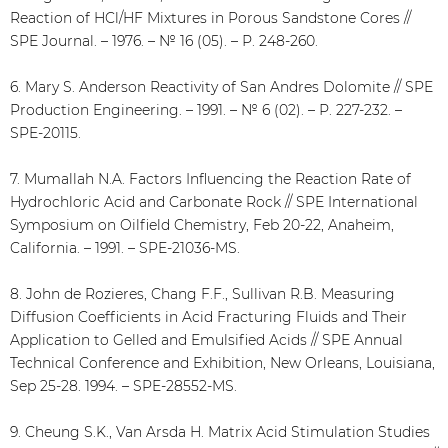
Reaction of HCl/HF Mixtures in Porous Sandstone Cores //
SPE Journal. – 1976. – № 16 (05). – Р. 248-260.
6. Mary S. Anderson Reactivity of San Andres Dolomite // SPE
Production Engineering. – 1991. – № 6 (02). – Р. 227-232. –
SPE-20115.
7. Mumallah N.A. Factors Influencing the Reaction Rate of
Hydrochloric Acid and Carbonate Rock // SPE International
Symposium on Oilfield Chemistry, Feb 20-22, Anaheim,
California. – 1991. – SPE-21036-MS.
8. John de Rozieres, Chang F.F., Sullivan R.B. Measuring
Diffusion Coefficients in Acid Fracturing Fluids and Their
Application to Gelled and Emulsified Acids // SPE Annual
Technical Conference and Exhibition, New Orleans, Louisiana,
Sep 25-28. 1994. – SPE-28552-MS.
9. Cheung S.K., Van Arsda H. Matrix Acid Stimulation Studies