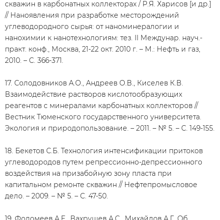
скважин в карбонатных коллекторах / Р.Я. Харисов [и др.]
// Наноявления при разработке месторождений
углеводородного сырья: от наноминералогии и
нанохимии к нанотехнологиям: тез. II Междунар. науч.-
практ. конф., Москва, 21-22 окт. 2010 г. – М.: Нефть и газ,
2010. – С. 366-371.
17. Солодовников А.О., Андреев О.В., Киселев К.В.
Взаимодействие растворов кислотообразующих
реагентов с минералами карбонатных коллекторов //
Вестник Тюменского государственного университета.
Экология и природопользование. – 2011. – № 5. – С. 149-155.
18. Бекетов С.Б. Технология интенсификации притоков
углеводородов путем репрессионно-депрессионного
воздействия на призабойную зону пласта при
капитальном ремонте скважин // Нефтепромысловое
дело. – 2009. – № 5. – С. 47-50.
19. Фоломеев А.Е., Вахрушев А.С., Михайлов А.Г. Об