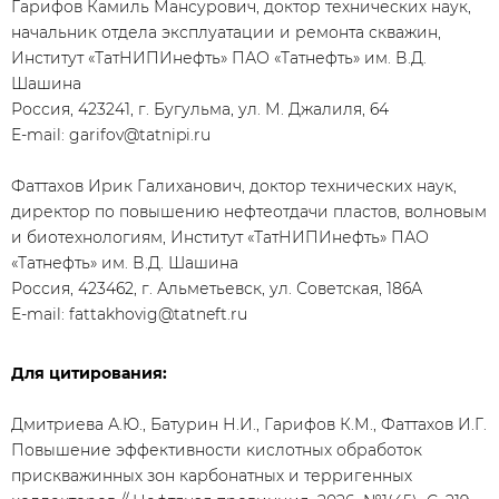
Гарифов Камиль Мансурович, доктор технических наук,
начальник отдела эксплуатации и ремонта скважин,
Институт «ТатНИПИнефть» ПАО «Татнефть» им. В.Д.
Шашина
Россия, 423241, г. Бугульма, ул. М. Джалиля, 64
E-mail: garifov@tatnipi.ru
Фаттахов Ирик Галиханович, доктор технических наук,
директор по повышению нефтеотдачи пластов, волновым
и биотехнологиям, Институт «ТатНИПИнефть» ПАО
«Татнефть» им. В.Д. Шашина
Россия, 423462, г. Альметьевск, ул. Советская, 186А
E-mail: fattakhovig@tatneft.ru
Для цитирования:
Дмитриева А.Ю., Батурин Н.И., Гарифов К.М., Фаттахов И.Г.
Повышение эффективности кислотных обработок
прискважинных зон карбонатных и терригенных