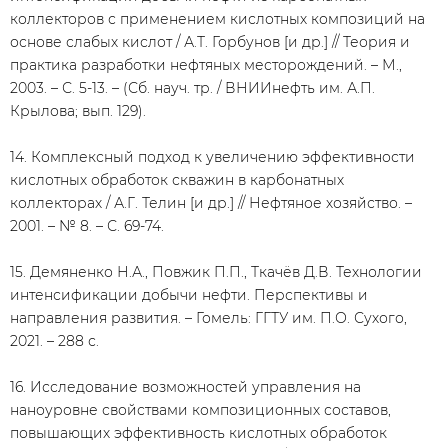
коллекторов с применением кислотных композиций на
основе слабых кислот / А.Т. Горбунов [и др.] // Теория и
практика разработки нефтяных месторождений. – М.,
2003. – С. 5-13. – (Сб. науч. тр. / ВНИИнефть им. А.П.
Крылова; вып. 129).
14. Комплексный подход к увеличению эффективности
кислотных обработок скважин в карбонатных
коллекторах / А.Г. Телин [и др.] // Нефтяное хозяйство. –
2001. – № 8. – С. 69-74.
15. Демяненко Н.А., Повжик П.П., Ткачёв Д.В. Технологии
интенсификации добычи нефти. Перспективы и
направления развития. – Гомель: ГГТУ им. П.О. Сухого,
2021. – 288 с.
16. Исследование возможностей управления на
наноуровне свойствами композиционных составов,
повышающих эффективность кислотных обработок