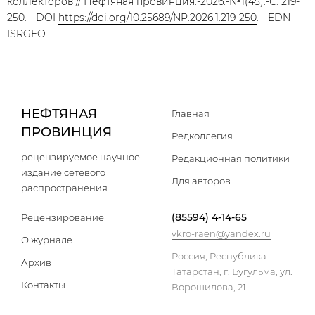
коллекторов // Нефтяная провинция.-2026.-№1(45).-С. 219-
250. - DOI
https://doi.org/10.25689/NP.2026.1.219-250
. - EDN
ISRGEO
НЕФТЯНАЯ
Главная
ПРОВИНЦИЯ
Редколлегия
рецензируемое научное
Редакционная политики
издание сетевого
Для авторов
распространения
(85594) 4-14-65
Рецензирование
vkro-raen@yandex.ru
О журнале
Россия, Республика
Архив
Татарстан, г. Бугульма, ул.
Контакты
Ворошилова, 21