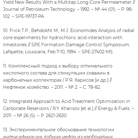
Yield New Results With a Multitap Long-Core Permeameter //
Journal of Petroleum Technology. – 1992. – № 44 (01). – Р. 98-
102. – SPE-19737-PA.
10. Frick T.P., Behdokht M., M.J. Economides Analysis of radial
core experiments for hydrochloric acid interaction with
limestones // SPE Formation Damage Control Symposium,
Lafayette, Louisiana, Feb 7-10, 1994. – SPE-27402-MS.
11. Комплексный подход к выбору оптимального
кислотного состава для стимуляции скважин в
карбонатных коллекторах / Р.Я. Харисов [и др.] //
Нефтяное хозяйство. – 2011. – № 2. – С. 78-82.
12. Integrated Approach to Acid Treatment Optimization in
Carbonate Reservoirs / R.Y. Kharisov [et al.] // Energy & Fuels. –
2011. – № 26 (5). – Р. 2621-2630.
13. Экспериментальное обоснование технологии
интенсификации добычи нефти из карбонатных