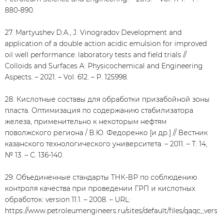
880-890.
27. Martyushev D.A., J. Vinogradov Development and
application of a double action acidic emulsion for improved
oil well performance: laboratory tests and field trials //
Colloids and Surfaces A: Physicochemical and Engineering
Aspects. – 2021. – Vol. 612. – P. 125998.
28. Кислотные составы для обработки призабойной зоны
пласта. Оптимизация по содержанию стабилизатора
железа, применительно к некоторым нефтям
поволжского региона / В.Ю. Федоренко [и др.] // Вестник
казанского технологического университета. – 2011. – Т. 14,
№ 13. – С. 136-140.
29. Объединенные стандарты ТНК-ВР по соблюдению
контроля качества при проведении ГРП и кислотных
обработок: version 11.1. – 2008. – URL:
https://www.petroleumengineers.ru/sites/default/files/qaqc_versi