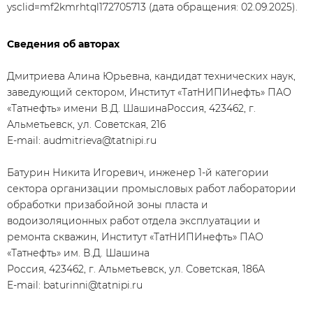
ysclid=mf2kmrhtql172705713 (дата обращения: 02.09.2025).
Сведения об авторах
Дмитриева Алина Юрьевна, кандидат технических наук,
заведующий сектором, Институт «ТатНИПИнефть» ПАО
«Татнефть» имени В.Д. ШашинаРоссия, 423462, г.
Альметьевск, ул. Советская, 216
E-mail: audmitrieva@tatnipi.ru
Батурин Никита Игоревич, инженер 1-й категории
сектора организации промысловых работ лаборатории
обработки призабойной зоны пласта и
водоизоляционных работ отдела эксплуатации и
ремонта скважин, Институт «ТатНИПИнефть» ПАО
«Татнефть» им. В.Д. Шашина
Россия, 423462, г. Альметьевск, ул. Советская, 186А
E-mail: baturinni@tatnipi.ru