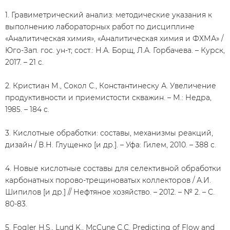
1. Гравиметрический анализ: методические указания к
выполнению лабораторных работ по дисциплине
«Аналитическая химия», «Аналитическая химия и ФХМА» /
Юго-Зап. гос. ун-т; сост.: Н.А. Борщ, Л.А. Горбачева. – Курск,
2017. – 21 с.
2. Кристиан М., Сокол С., Константинеску А. Увеличение
продуктивности и приемистости скважин. – М.: Недра,
1985. – 184 с.
3. Кислотные обработки: составы, механизмы реакций,
дизайн / В.Н. Глущенко [и др.]. – Уфа: Гилем, 2010. – 388 с.
4. Новые кислотные составы для селективной обработки
карбонатных порово-трещиноватых коллекторов / А.И.
Шипилов [и др.] // Нефтяное хозяйство. – 2012. – № 2. – С.
80-83.
5. Fogler H.S., Lund K., McCune С.С. Predicting of Flow and