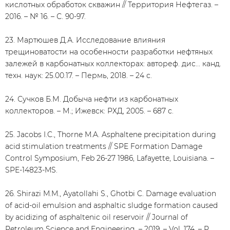
кислотных обработок скважин // Территория Нефтегаз. –
2016. – № 16. – С. 90-97.
23. Мартюшев Д.А. Исследование влияния
трещиноватости на особенности разработки нефтяных
залежей в карбонатных коллекторах: автореф. дис... канд.
техн. наук: 25.00.17. – Пермь, 2018. – 24 с.
24. Сучков Б.М. Добыча нефти из карбонатных
коллекторов. – М.; Ижевск: РХД, 2005. – 687 с.
25. Jacobs I.C., Thorne M.A. Asphaltene precipitation during
acid stimulation treatments // SPE Formation Damage
Control Symposium, Feb 26-27 1986, Lafayette, Louisiana. –
SPE-14823-MS.
26. Shirazi M.M., Ayatollahi S., Ghotbi C. Damage evaluation
of acid-oil emulsion and asphaltic sludge formation caused
by acidizing of asphaltenic oil reservoir // Journal of
Petroleum Science and Engineering. – 2019. – Vol. 174. – P.