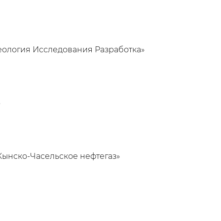
Геология Исследования Разработка»
»
Кынско-Часельское нефтегаз»