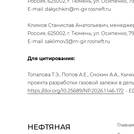
Россия, 625002, г. Тюмень, ул. Осипенко, 79
E-mail: dakychkin@rn-gir.rosneft.ru
Климов Станислав Анатольевич, менедже
Россия, 625002, г. Тюмень, ул. Осипенко, 79
E-mail: saklimov3@rn-gir.rosneft.ru
Для цитирования:
Топалова Т.Э., Попов А.E., Снохин А.А., 
проекта разработки газовой залежи в дельт
https://doi.org/10.25689/NP.2026.1.146-172
. -
Главная
НЕФТЯНАЯ