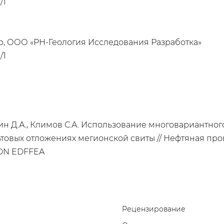
/1
р, ООО «РН-Геология Исследования Разработка»
/1
Кычкин Д.А., Климов С.А. Использование многовариант
овых отложениях мегионской свиты // Нефтяная провин
 EDN EDFFEA
Рецензирование