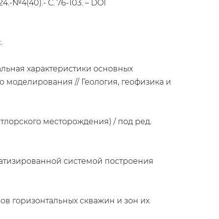
№4(40).- С. 76-103. – DOI
.
иальная характеристики основных
 моделирования // Геология, геофизика и
лорского месторождения) / под ред.
томатизированной системой построения
ров горизонтальных скважин и зон их