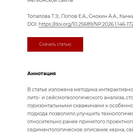
мегионской свиты
Топалова Т.Э., Попов Е.А., Снохин А.А., Кычк
DOI:
https://doi.org/10.25689/NP.2026.1.146-17
Скачать статью
Аннотация
В статье изложена методика интерактивн
лито- и сейсмогеологического анализа, 
горизонтальными скважинами к особеннос
подхода позволило улучшить технологиче
относительно ранее принятого проектног
седиментологическое описание керна, се