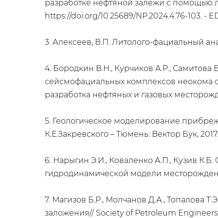
разработке нефтяной залежи с помощью лит
https://doi.org/10.25689/NP.2024.4.76-103. -
3. Алексеев, В.П. Литолого-фациальный анали
4. Бородкин В.Н., Курчиков А.Р., Самитов
сейсмофациальных комплексов неокома се
разработка нефтяных и газовых месторожде
5. Геологическое моделирование прибреж
К.Е.Закревского – Тюмень: Вектор Бук, 2017. 
6. Нарыгин Э.И., Коваленко А.П., Кузив 
гидродинамической модели месторождения //
7. Магизов Б.Р., Молчанов Д.А., Топалова
заложения// Society of Petroleum Engineers. 