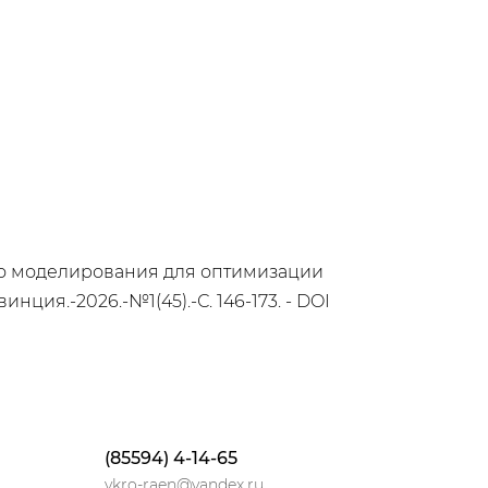
ного моделирования для оптимизации
ция.-2026.-№1(45).-С. 146-173. - DOI
(85594) 4-14-65
vkro-raen@yandex.ru