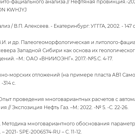
о-фациального анализа // Нефтяная провинция.-2024.-
 EDN KWHJYJ
з / В.П. Алексеев. - Екатеринбург: УГГГА, 2002. - 147 с
а В.И. и др. Палеогеоморфологическая и литолого-фац
вера Западной Сибири как основа их геологического
ний. –М.: ОАО «ВНИИОЭНГ». 2017.-№5.С. 4-17.
но-морских отложений (на примере пласта АВ1 Самот
-314 с.
К.Б. Опыт проведения многовариантных расчетов с ав
 Экспозиция Нефть Газ. –М.: 2022. -№ 5. -С. 22-26.
 Т.Э. Методика многовариантного обоснования парамет
– 2021- SPE-2006574-RU – C. 11-12.