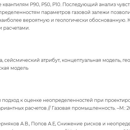
 квантилям Р90, Р50, Р10. Последующий анализ чувс
пределенностям параметров газовой залежи позволи
аиболее вероятную и геологически обоснованную. 
 расчетами.
да, сейсмический атрибут, концептуальная модель, г
ская модель
ный подход к оценке неопределенностей при проекти
антных расчетов // Газовая промышленность. –М.: 2024
., Пермяков А.В., Попов А.Е, Снижение рисков и неоп