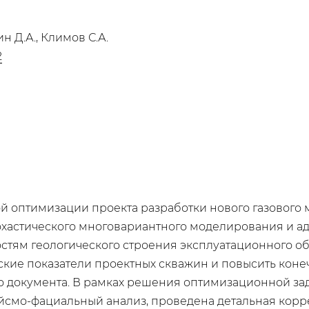
ин Д.А., Климов С.А.
2
ой оптимизации проекта разработки нового газового
стохастического многовариантного моделирования и 
тям геологического строения эксплуатационного об
ские показатели проектных скважин и повысить кон
о документа. В рамках решения оптимизационной з
йсмо-фациальный анализ, проведена детальная корр