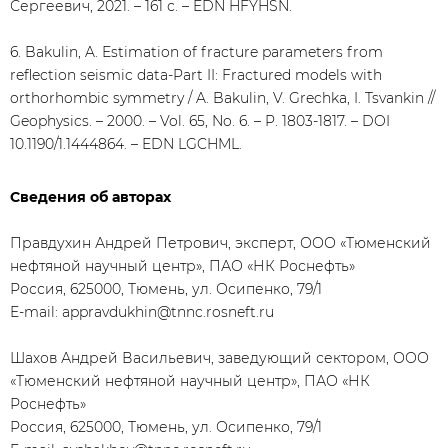
Сергеевич, 2021. – 161 с. – EDN HFYHSN.
6. Bakulin, A. Estimation of fracture parameters from
reflection seismic data-Part II: Fractured models with
orthorhombic symmetry / A. Bakulin, V. Grechka, I. Tsvankin //
Geophysics. – 2000. – Vol. 65, No. 6. – P. 1803-1817. – DOI
10.1190/1.1444864. – EDN LGCHML.
Сведения об авторах
Правдухин Андрей Петрович, эксперт, ООО «Тюменский
нефтяной научный центр», ПАО «НК Роснефть»
Россия, 625000, Тюмень, ул. Осипенко, 79/1
E-mail: appravdukhin@tnnc.rosneft.ru
Шахов Андрей Васильевич, заведующий сектором, ООО
«Тюменский нефтяной научный центр», ПАО «НК
Роснефть»
Россия, 625000, Тюмень, ул. Осипенко, 79/1