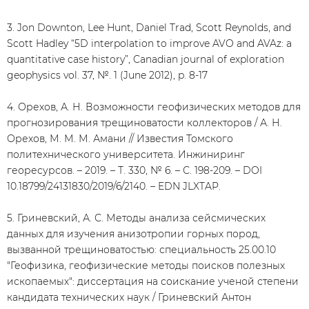
3. Jon Downton, Lee Hunt, Daniel Trad, Scott Reynolds, and
Scott Hadley “5D interpolation to improve AVO and AVAz: a
quantitative case history”, Canadian journal of exploration
geophysics vol. 37, №. 1 (June 2012), p. 8-17
4. Орехов, А. Н. Возможности геофизических методов для
прогнозирования трещиноватости коллекторов / А. Н.
Орехов, М. М. М. Амани // Известия Томского
политехнического университета. Инжиниринг
георесурсов. – 2019. – Т. 330, № 6. – С. 198-209. – DOI
10.18799/24131830/2019/6/2140. – EDN JLXTAP.
5. Гриневский, А. С. Методы анализа сейсмических
данных для изучения анизотропии горных пород,
вызванной трещиноватостью: специальность 25.00.10
"Геофизика, геофизические методы поисков полезных
ископаемых": диссертация на соискание ученой степени
кандидата технических наук / Гриневский Антон