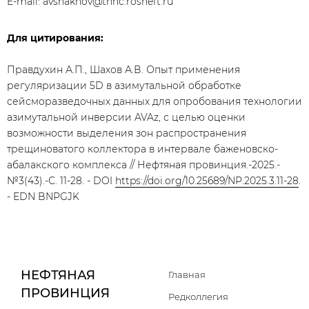
E-mail: avshakhov@tnnc.rosneft.ru
Для цитирования:
Правдухин А.П., Шахов А.В. Опыт применения
регуляризации 5D в азимутальной обработке
сейсморазведочных данных для опробования технологии
азимутальной инверсии AVAz, с целью оценки
возможности выделения зон распространения
трещиноватого коллектора в интервале баженовско-
абалакского комплекса // Нефтяная провинция.-2025.-
№3(43).-С. 11-28. - DOI
https://doi.org/10.25689/NP.2025.3.11-28
.
- EDN BNPGJK
НЕФТЯНАЯ
Главная
ПРОВИНЦИЯ
Редколлегия