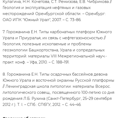
Кулагина, Н.Н. Кочетова, С.Т. Ремизова, Е.В. Чибрикова //
Геология и эксплуатация нефтяных и газовых
месторождений Оренбургской области. – Оренбург:
ОАО ИПК "Южный Урал", 2007. – С. 73–86.
7. Горожанина Е.Н. Типы карбонатных платформ Южного
Урала и Приуралья, их связь с нефтегазоносностью //
Геология, полезные ископаемые и проблемы
геоэкологии Башкортостана, Урала и сопредельных
территорий: материалы VIII Межрегиональной науч.-
практ. конф. – Уфа, 2010. – С. 188–191.
8. Горожанина Е.Н. Типы осадочных бассейнов девона
Южного Урала и восточной окраины Русской платформы
// Ленинградская школа литологии: материалы Всерос.
литологического совещ., посвященного 100-летию со дня
рождения Л.Б. Рухина (Санкт-Петербург, 25–29 сентября
2012 г.). Т. I. – СПб.: СПбГУ, 2012. – С. 44–46.