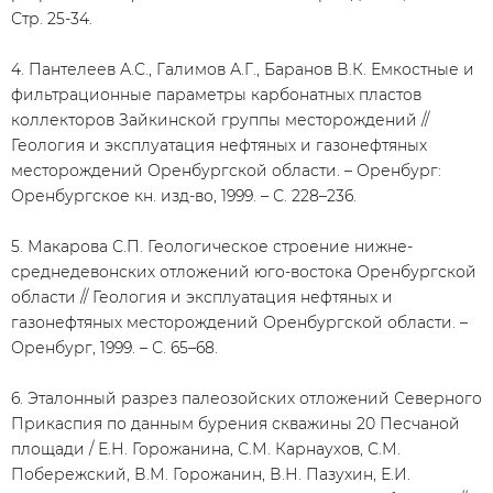
Стр. 25-34.
4. Пантелеев А.С., Галимов А.Г., Баранов В.К. Емкостные и
фильтрационные параметры карбонатных пластов
коллекторов Зайкинской группы месторождений //
Геология и эксплуатация нефтяных и газонефтяных
месторождений Оренбургской области. – Оренбург:
Оренбургское кн. изд-во, 1999. – С. 228–236.
5. Макарова С.П. Геологическое строение нижне-
среднедевонских отложений юго-востока Оренбургской
области // Геология и эксплуатация нефтяных и
газонефтяных месторождений Оренбургской области. –
Оренбург, 1999. – С. 65–68.
6. Эталонный разрез палеозойских отложений Северного
Прикаспия по данным бурения скважины 20 Песчаной
площади / Е.Н. Горожанина, С.М. Карнаухов, С.М.
Побережский, В.М. Горожанин, В.Н. Пазухин, Е.И.