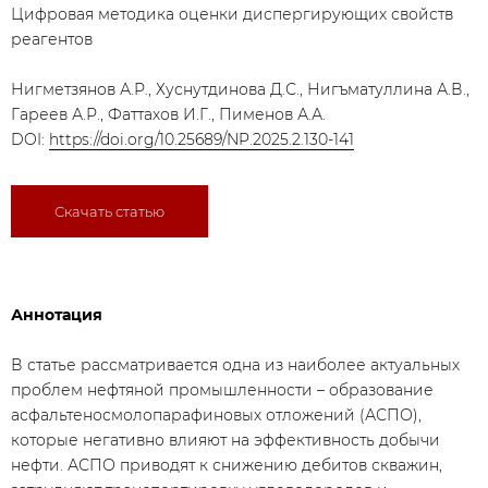
Цифровая методика оценки диспергирующих свойств
реагентов
Нигметзянов А.Р., Хуснутдинова Д.С., Нигъматуллина А.В.,
Гареев А.Р., Фаттахов И.Г., Пименов А.А.
DOI:
https://doi.org/10.25689/NP.2025.2.130-141
Скачать статью
Аннотация
В статье рассматривается одна из наиболее актуальных
проблем нефтяной промышленности – образование
асфальтеносмолопарафиновых отложений (АСПО),
которые негативно влияют на эффективность добычи
нефти. АСПО приводят к снижению дебитов скважин,