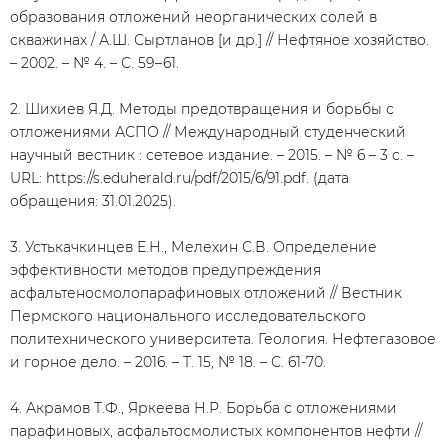
образования отложений неорганических солей в
скважинах / А.Ш. Сыртланов [и др.] // Нефтяное хозяйство.
– 2002. – № 4. – С. 59 – 61.
2. Шихиев Я.Д. Методы предотвращения и борьбы с
отложениями АСПО // Международный студенческий
научный вестник : сетевое издание. – 2015. – № 6 – 3 с. –
URL: https://s.eduherald.ru/pdf/2015/6/91.pdf. (дата
обращения: 31.01.2025).
3. Устькачкинцев Е.Н., Мелехин С.В. Определение
эффективности методов предупреждения
асфальтеносмолопарафиновых отложений // Вестник
Пермского национального исследовательского
политехнического университета. Геология. Нефтегазовое
и горное дело. – 2016. – Т. 15, № 18. – С. 61-70.
4. Акрамов Т.Ф., Яркеева Н.Р. Борьба с отложениями
парафиновых, асфальтосмолистых компонентов нефти //