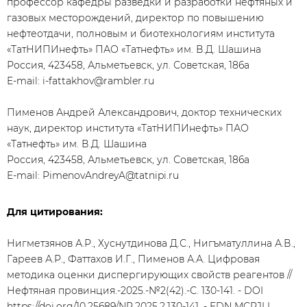
профессор кафедры разведки и разработки нефтяных и
газовых месторождений, директор по повышению
нефтеотдачи, полновым и биотехнологиям института
«ТатНИПИнефть» ПАО «Татнефть» им. В.Д. Шашина
Россия, 423458, Альметьевск, ул. Советская, 186а
E-mail: i-fattakhov@rambler.ru
Пименов Андрей Александрович, доктор технических
наук, директор института «ТатНИПИнефть» ПАО
«Татнефть» им. В.Д. Шашина
Россия, 423458, Альметьевск, ул. Советская, 186а
E-mail: PimenovAndreyA@tatnipi.ru
Для цитирования:
Нигметзянов А.Р., Хуснутдинова Д.С., Нигъматуллина А.В.,
Гареев А.Р., Фаттахов И.Г., Пименов А.А. Цифровая
методика оценки диспергирующих свойств реагентов //
Нефтяная провинция.-2025.-№2(42).-С. 130-141. - DOI
https://doi.org/10.25689/NP.2025.2.130-141
. - EDN MCPJLL