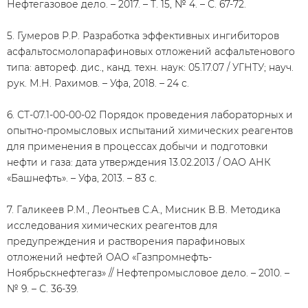
Нефтегазовое дело. – 2017. – Т. 15, № 4. – С. 67-72.
5. Гумеров Р.Р. Разработка эффективных ингибиторов
асфальтосмолопарафиновых отложений асфальтенового
типа: автореф. дис., канд. техн. наук: 05.17.07 / УГНТУ; науч.
рук. М.Н. Рахимов. – Уфа, 2018. – 24 с.
6. СТ-07.1-00-00-02 Порядок проведения лабораторных и
опытно-промысловых испытаний химических реагентов
для применения в процессах добычи и подготовки
нефти и газа: дата утверждения 13.02.2013 / ОАО АНК
«Башнефть». – Уфа, 2013. – 83 с.
7. Галикеев Р.М., Леонтьев С.А., Мисник В.В. Методика
исследования химических реагентов для
предупреждения и растворения парафиновых
отложений нефтей ОАО «Газпромнефть-
Ноябрьскнефтегаз» // Нефтепромысловое дело. – 2010. –
№ 9. – С. 36-39.