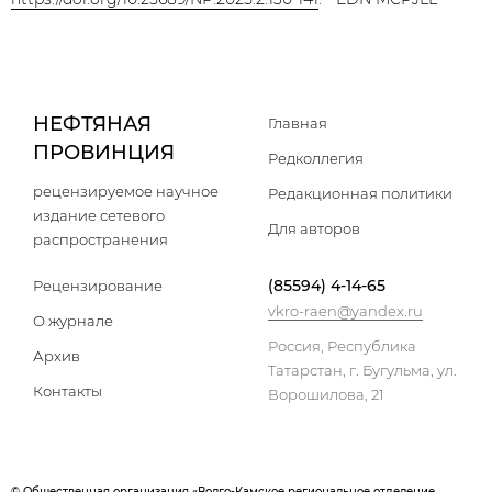
НЕФТЯНАЯ
Главная
ПРОВИНЦИЯ
Редколлегия
рецензируемое научное
Редакционная политики
издание сетевого
Для авторов
распространения
(85594) 4-14-65
Рецензирование
vkro-raen@yandex.ru
О журнале
Россия, Республика
Архив
Татарстан, г. Бугульма, ул.
Контакты
Ворошилова, 21
© Общественная организация «Волго-Камское региональное отделение