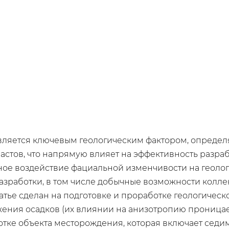
вляется ключевым геологическим фактором, опред
астов, что напрямую влияет на эффективность разра
ное воздействие фациальной изменчивости на геоло
зработки, в том числе добычные возможности колле
атье сделан на подготовке и проработке геологичес
ения осадков (их влиянии на анизотропию проницае
тке объекта месторождения, которая включает седи