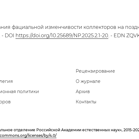
ания фациальной изменчивости коллекторов на поздн
 - DOI
https://doi.org/10.25689/NP.2025.2.1-20
. - EDN ZQV
Рецензирование
легия
О журнале
ионная политики
Архив
торов
Контакты
льное отделение Российской Академии естественных наук», 2015-2
vecommons.org/licenses/by/4.0/