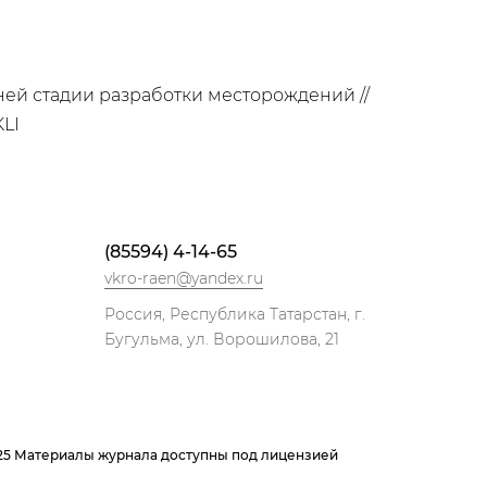
ей стадии разработки месторождений //
KLI
(85594) 4-14-65
vkro-raen@yandex.ru
Россия, Республика Татарстан, г.
Бугульма, ул. Ворошилова, 21
025 Материалы журнала доступны под лицензией