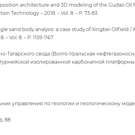
sition architecture and 3D modeling of the Gudao Oil field
n Technology. – 2018. – Vol. 8. – P. 73-83.
gle sand body analysis: a case study of Xingbei Oilfield / X.
– Vol. 8. – P. 1159-1167
о-Татарского свода (Волго-Уральская нефтегазонос
рнейской изолированной карбонатной платформы / В.В
ьник управления по геологии и геологическому мод
д. 88