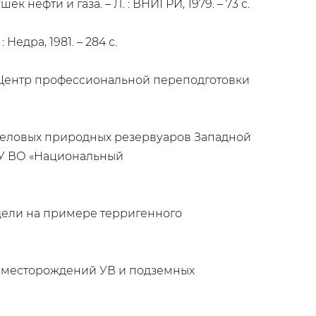
нефти и газа. – Л. : ВНИГРИ, 1979. – 73 с.
Недра, 1981. – 284 с.
У, Центр профессиональной переподготовки
-меловых природных резервуаров Западной
АОУ ВО «Национальный
дели на примере терригенного
и месторождений УВ и подземных