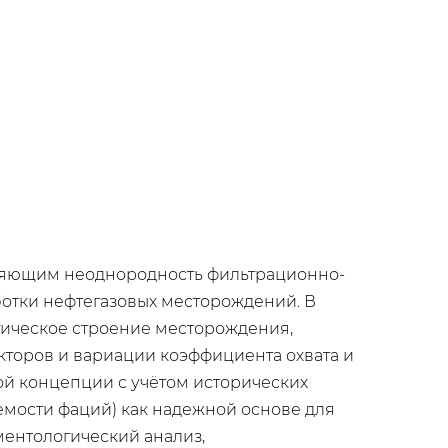
еляющим неоднородность фильтрационно-
ботки нефтегазовых месторождений. В
гическое строение месторождения,
кторов и вариации коэффициента охвата и
кой концепции с учётом исторических
мости фаций) как надежной основе для
ментологический анализ,