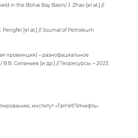
 in the Bohai Bay Basin/ J. Zhao [el at.] //
 Pengfei [el at.] // Journal of Petroleum
ная провинция) – разнофациальное
. Силаньев [и др.] // Георесурсы. – 2023.
елированию, институт «ТатНИПИнефть»