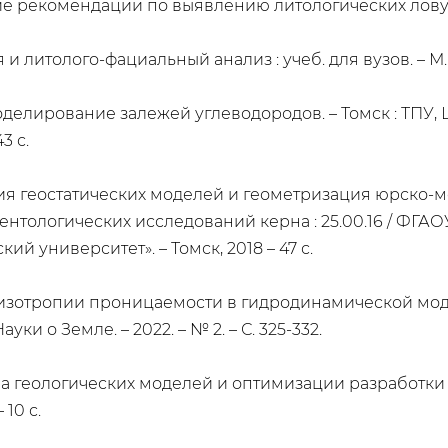
ие рекомендации по выявлению литологических ловушек 
и литолого-фациальный анализ : учеб. для вузов. – М. : 
 моделирование залежей углеводородов. – Томск : ТП
3 с.
ния геостатических моделей и геометризация юрско
ентологических исследований керна : 25.00.16 / ФГ
й университет». – Томск, 2018 – 47 с.
низотропии проницаемости в гидродинамической мо
ки о Земле. – 2022. – № 2. – С. 325-332.
ва геологических моделей и оптимизации разработк
 10 с.