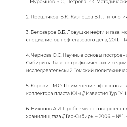
1. Муромцев В.С., Петрова Р.К. Методическ
2. Прошляков, Б.К., Кузнецов В.Г. Литология 
3. Белозеров В.Б. Ловушки нефти и газа,
специалистов нефтегазового дела, 2011. – 14
4. Чернова О.С. Научные основы построе
Сибири на базе петрофизических и седим
исследовательский Томский политехнически
5. Коровин М.О. Применение эффектов а
коллектора пласта Ю1м // Известия ТурГУ. Нау
6. Никонов А.И. Проблемы несовершенст
хранилищ газа // Гео-Сибирь. – 2006. – № 1. –