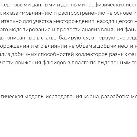
у с керновыми данными и данными геофизических ис
, их взаимовлиянию и распространению на основе и
тельно для участка месторождения, находящегося на
кого моделирования и провести анализ влияния фац
ы, описанные в статье, базируются, в первую очеред
орождения и его влиянии на объёмы добычи нефти на 
лиз добычных способностей коллекторов разных фац
части движения флюидов в пласте по выделенным те
гическая модель, исследования керна, разработка м