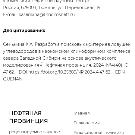
«Тюменский нефтяной научный центр»
Россия, 625003, Тюмень, ул. Перекопская, 19
E-mail: kasenkina@tnnc.rosneft.ru
Для цитирования:
Сенькина К.А. Разработка поисковых критериев ловушек
углеводородов в неокомском клиноформном комплексе
севера Западной Сибири на основе акустического
моделирования // Нефтяная провинция.-2024.-№4(40).-С.
47-62. - DOI
https://doi.org/10.25689/NP.2024.4.47-62
. - EDN
QUENAN
НЕФТЯНАЯ
Главная
ПРОВИНЦИЯ
Редколлегия
рецензируемое научное
Редакционная политики