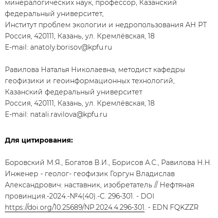
минералогических наук, профессор, Казанский
федеральный университет,
Институт проблем экологии и недропользования АН РТ
Россия, 420111, Казань, ул. Кремлёвская, 18
E-mail: anatoly.borisov@kpfu.ru
Равилова Наталья Николаевна, методист кафедры
геофизики и геоинформационных технологий,
Казанский федеральный университет
Россия, 420111, Казань, ул. Кремлёвская, 18
E-mail: natali.ravilova@kpfu.ru
Для цитирования:
Боровский М.Я., Богатов В.И., Борисов А.С., Равилова Н.Н.
Инженер - геолог- геофизик Горгун Владислав
Александрович: наставник, изобретатель // Нефтяная
провинция.-2024.-№4(40).-С. 296-301. - DOI
https://doi.org/10.25689/NP.2024.4.296-301
. - EDN FQKZZR