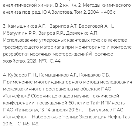
аналитической химии. В 2 кн. Кн. 2. Методы химического
анализа под ред. Ю.А.Золотова, Том 2, 2004. – 406 с.
3. Камышников А.Г., . Зарипов А.Т, Береговой А.Н.,
Ибатуллин Р.Р., Заиров Р.Р., Довженко А.П.
Использование углеродных квантовых точек в качестве
трассирующего материала при мониторинге и контроле
разработки нефтяных месторождений//Нефтяное
хозяйство.-2021.-№7.- С. 44.
4. Кубарев П.Н., Камышников А.Г., Кондаков С.В.
Применение многоиндикаторного метода исследования
межскважинного пространства на объектах ПАО
«Татнефть» // Сборник докладов научно-технической
конференции, посвященной 60-летию ТатНИПИнефть
ПАО «Татнефть», 13–14 апреля 2016 г., г. Бугульма / ПАО
«Татнефть». – Набережные Челны: Экспозиция Нефть Газ,
2016. – С. 145–149.