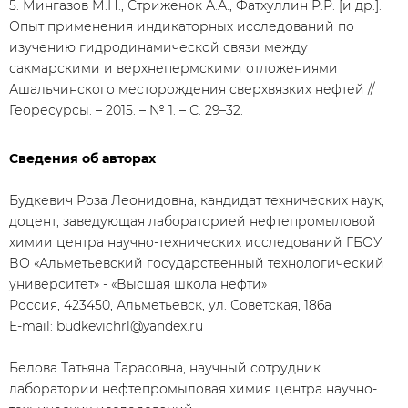
5. Мингазов М.Н., Стриженок А.А., Фатхуллин Р.Р. [и др.].
Опыт применения индикаторных исследований по
изучению гидродинамической связи между
сакмарскими и верхнепермскими отложениями
Ашальчинского месторождения сверхвязких нефтей //
Георесурсы. – 2015. – № 1. – С. 29–32.
Сведения об авторах
Будкевич Роза Леонидовна, кандидат технических наук,
доцент, заведующая лабораторией нефтепромыловой
химии центра научно-технических исследований ГБОУ
ВО «Альметьевский государственный технологический
университет» - «Высшая школа нефти»
Россия, 423450, Альметьевск, ул. Советская, 186а
E-mail: budkevichrl@yandex.ru
Белова Татьяна Тарасовна, научный сотрудник
лаборатории нефтепромыловая химия центра научно-