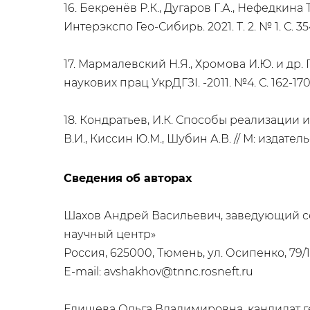
16. Бекренёв Р.К., Дугаров Г.А., Нефедки
Интерэкспо Гео-Сибирь. 2021. Т. 2. № 1. С. 35
17. Мармалевский Н.Я., Хромова И.Ю. и д
наукових прац УкрДГЗI. -2011. №4. С. 162-170
18. Кондратьев, И.К. Способы реализации
В.И., Киссин Ю.М., Шубин А.В. // М: издатель
Сведения об авторах
Шахов Андрей Васильевич, заведующий 
научный центр»
Россия, 625000, Тюмень, ул. Осипенко, 79/1
E-mail: avshakhov@tnnc.rosneft.ru
Елишева Ольга Владимировна, кандидат г