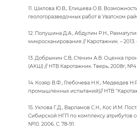
11. Шилова Ю.В., Елишева О.В. Возможно
геологоразведочных работ в Уватском район
12. Полушина Д.А., Абдулин Р.Н., Рахмат
микросканирования // Каротажник. – 2013. – №
13. Добрынин С.В, Стенин А.В. Оценка п
(АКШ) // НТВ Каротажник. Тверь, 2008г, №4 (
14. Козяр В.Ф., Глебочева Н.К., Медведе
промышленных испытаний)// НТВ "Каротажник"
15. Ухлова Г.Д., Варламов С.Н., Кос И.М.
Сибирской НГП по комплексу атрибутов се
№10. 2006. С. 78-91.