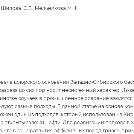
, Шилова Ю.В., Мельникова М.Н.
вале доюрского основания Западно-Сибирского бассей
азреза до сих пор носит несистемный характер. Из-з
шинстве случаев в промышленное освоение вводятся 
ьзуют разные подходы. В данной статье на основе к
жен один из подходов, который использован на Кир
са открыты залежи нефти. Для реализации подхода в 
, что в зоне развития эффузивных пород триаса, пр