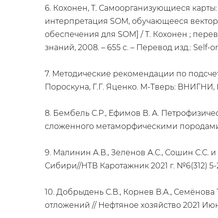
6. Кохонен, Т. Самоорганизующиеся карт
интерпретация SOM, обучающееся вектор
обеспечения для SOM] / Т. Кохонен ; пере
знаний, 2008. – 655 с. – Перевод изд.: Self-o
7. Методические рекомендации по подсчету
Пороскуна, Г.Г. Яценко. М-Тверь: ВНИГНИ, 
8. Бембель С.Р., Ефимов В. А. Петрофизи
сложенного метаморфическими породами // 
9. Малинин А.В., Зеленов А.С., Сошин С.
Сибири//НТВ Каротажник 2021 г. №6(312) 5-2
10. Добрыдень С.В., Корнев В.А., Семёно
отложений // Нефтяное хозяйство 2021 Июн