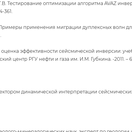
на Т.В. Тестирование оптимизации алгоритма AVAZ инве
4-361.
р. Примеры применения миграции дуплексных волн для
.
 и оценка эффективности сейсмической инверсии: уче
ский центр РГУ нефти и газа им. И.М. Губкина. -2011. – 6
сектором динамической интерпретации сейсмически
еолого-минералогических наук, эксперт по геологи