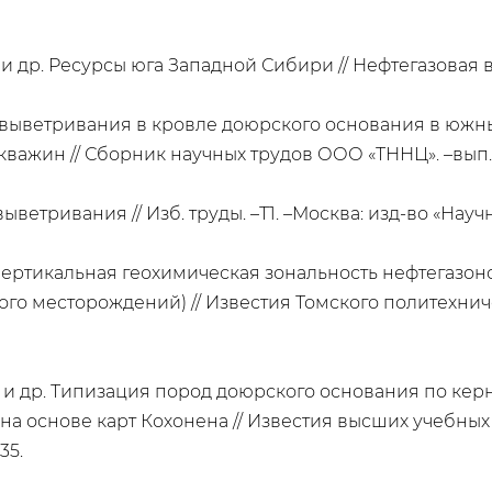
 и др. Ресурсы юга Западной Сибири // Нефтегазовая вер
 выветривания в кровле доюрского основания в южны
жин // Сборник научных трудов ООО «ТННЦ». –вып. 5, 
ветривания // Изб. труды. –Т1. –Москва: изд-во «Научны
В. Вертикальная геохимическая зональность нефтегаз
 месторождений) // Известия Томского политехническог
А. и др. Типизация пород доюрского основания по кер
снове карт Кохонена // Известия высших учебных заве
35.