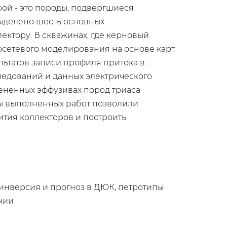
рой - это породы, подвергшиеся
ыделено шесть основных
лектору. В скважинах, где керновый
осетевого моделирования на основе карт
ьтатов записи профиля притока в
ледований и данных электрического
ененных эффузивах пород триаса
ты выполненных работ позволили
тия коллекторов и построить
инверсия и прогноз в ДЮК, петротипы
нии