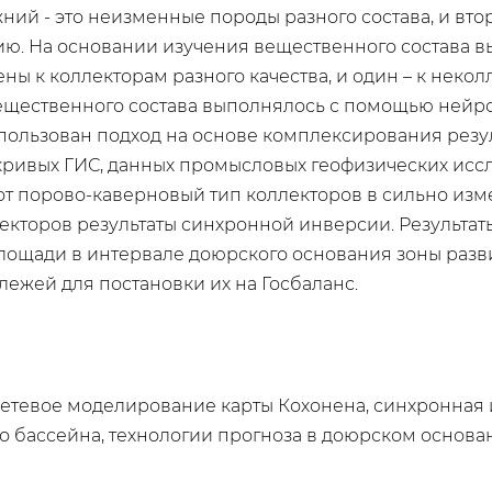
ний - это неизменные породы разного состава, и вто
ю. На основании изучения вещественного состава в
ены к коллекторам разного качества, и один – к некол
вещественного состава выполнялось с помощью нейр
пользован подход на основе комплексирования резул
ривых ГИС, данных промысловых геофизических исс
от порово-каверновый тип коллекторов в сильно изм
лекторов результаты синхронной инверсии. Результа
лощади в интервале доюрского основания зоны разви
ежей для постановки их на Госбаланс.
етевое моделирование карты Кохонена, синхронная 
 бассейна, технологии прогноза в доюрском основа