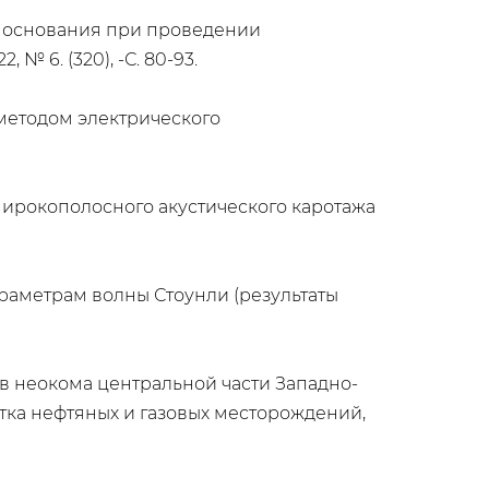
о основания при проведении
№ 6. (320), -С. 80-93.
 методом электрического
широкополосного акустического каротажа
араметрам волны Стоунли (результаты
тов неокома центральной части Западно-
отка нефтяных и газовых месторождений,