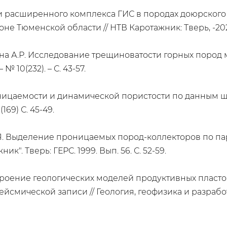
сти расширенного комплекса ГИС в породах доюрског
е Тюменской области // НТВ Каротажник: Тверь, -2022, 
улина А.Р. Исследование трещиноватости горных пород
 10(232). – С. 43-57.
роницаемости и динамической пористости по данным 
169) С. 45-49.
в Н.Я. Выделение проницаемых пород-коллекторов по п
. Тверь: ГЕРС. 1999. Вып. 56. С. 52-59.
 Построение геологических моделей продуктивных плас
йсмической записи // Геология, геофизика и разраб