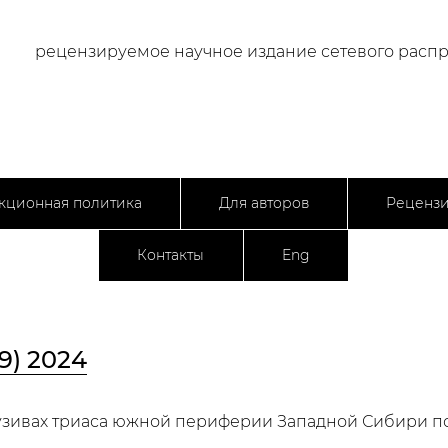
рецензируемое научное издание сетевого расп
кционная политика
Для авторов
Реценз
Контакты
Eng
9) 2024
фузивах триаса южной периферии Западной Сибири 