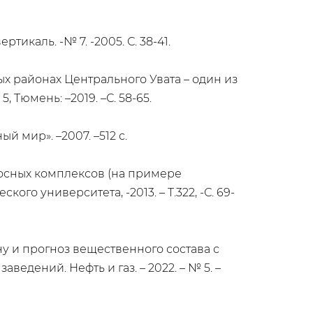
тикаль. -№ 7. -2005. С. 38-41.
х районах Центрального Увата – один из
Тюмень: –2019. –С. 58-65.
й мир». –2007. –512 с.
оносных комплексов (на примере
о университета, -2013. – Т.322, -С. 69-
ну и прогноз вещественного состава с
дений. Нефть и газ. – 2022. – № 5. –