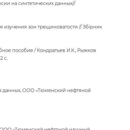
рсии на синтетических данных//
 изучения зон трещиноватости // Збiрник
бное пособие / Кондратьев И.К., Рыжков
2 с.
х данных, ООО «Тюменский нефтяной
и, ООО «Тюменский нефтяной научный