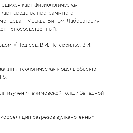
ующихся карт, физиологическая
карт, средства программного
Тюменцева. – Москва: Бином. Лаборатория
 Текст: непосредственный.
м. // Под ред. В.И. Петерсилье, В.И.
важин и геологическая модель объекта
15.
а для изучения ачимовской толщи Западной
ая корреляция разрезов вулканогенных