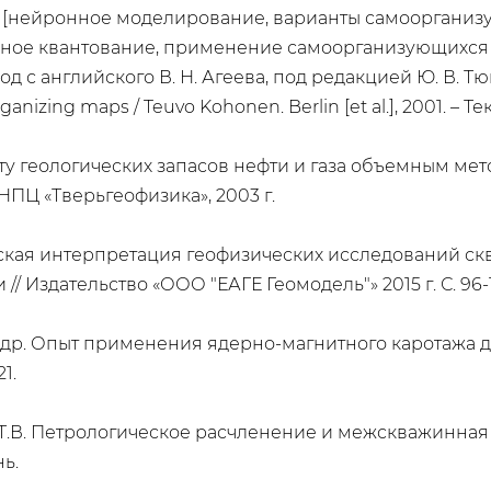
ы: [нейронное моделирование, варианты самоорганиз
ное квантование, применение самоорганизующихся 
вод с английского В. Н. Агеева, под редакцией Ю. В. 
rganizing maps / Teuvo Kohonen. Berlin [et al.], 2001. –
 геологических запасов нефти и газа объемным методо
НПЦ «Тверьгеофизика», 2003 г.
ческая интерпретация геофизических исследований ск
Издательство «ООО "ЕАГЕ Геомодель"» 2015 г. С. 96-1
С. и др. Опыт применения ядерно-магнитного каротаж
1.
ва Т.В. Петрологическое расчленение и межскважинн
ь.