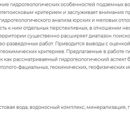
ние гидрогеологических особенностей подземных во
фтепоисковым критерием и заслуживает внимания п
 гидрогеологического анализа юрских и меловых отл
сть к ним отдельных перспективных, в отношении н
территории существенно расширяет диапазон поиско
во-разведочных работ. Приводится выводы с оценко
огеохимических критериев. Предлагаемые в работе 
 как рассматриваемый гидрогеологический аспект б
толого-фациальных, геохимических, геофизических и
стовая вода, водоносный комплекс, минерализация, г