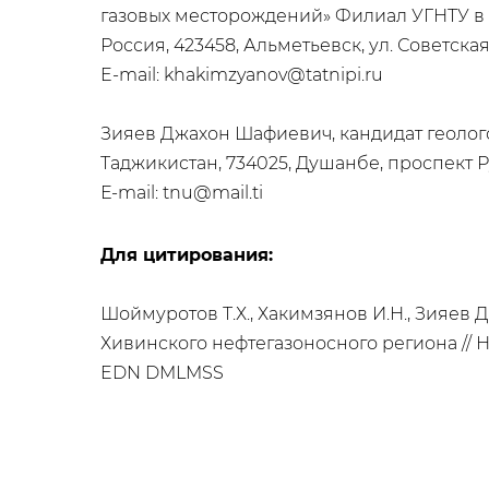
газовых месторождений» Филиал УГНТУ в 
Россия, 423458, Альметьевск, ул. Советская
E-mail: khakimzyanov@tatnipi.ru
Зияев Джахон Шафиевич, кандидат геолог
Таджикистан, 734025, Душанбе, проспект Р
Е-mail: tnu@mail.ti
Для цитирования:
Шоймуротов Т.Х., Хакимзянов И.Н., Зияев
Хивинского нефтегазоносного региона // Не
EDN DMLMSS