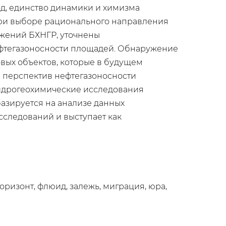
д, единство динамики и химизма
ри выборе рационального направления
ожений БХНГР, уточнены
ефтегазоносности площадей. Обнаружение
вых объектов, которые в будущем
й перспектив нефтегазоносности
гидрогеохимические исследования
азируется на анализе данных
сследований и выступает как
оризонт, флюид, залежь, миграция, юра,