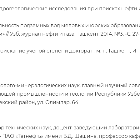
идрогеологические исследования при поисках нефти и га
альность подземных вод меловых и юрских образован
/ Узб. журнал нефти и газа. Ташкент, 2014, №3, -С. 27-
оискание ученой степени доктора г.-м. н. Ташкент, ИГИ
еолого-минералогических наук, главный научный со
ющей промышленности и геологии Республики Узбе
екский район, ул. Олимлар, 64
р технических наук, доцент, заведующий лаборатори
 ПАО «Татнефть» имени В.Д. Шашина, профессор кафе