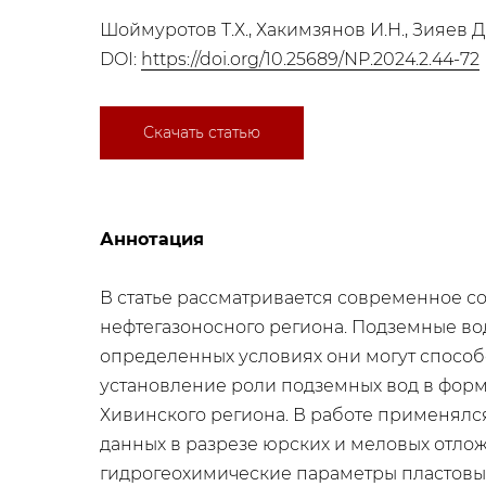
Шоймуротов Т.Х., Хакимзянов И.Н., Зияев 
DOI:
https://doi.org/10.25689/NP.2024.2.44-72
Скачать статью
Аннотация
В статье рассматривается современное с
нефтегазоносного региона. Подземные во
определенных условиях они могут способ
установление роли подземных вод в фор
Хивинского региона. В работе применял
данных в разрезе юрских и меловых отл
гидрогеохимические параметры пластовых