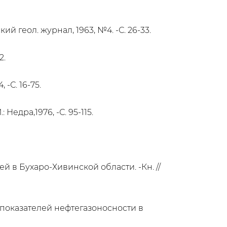
й геол. журнал, 1963, №4. -С. 26-33.
2.
-С. 16-75.
едра,1976, -С. 95-115.
 в Бухаро-Хивинской области. -Кн. //
х показателей нефтегазоносности в