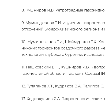
8. Кушниров И.В. Ретроградные газожидкост
9. Муминджанов Т.И. Изучение гидрогеол
отложений Бухаро-Хивинского региона и 
10. Муминджанов Т.И., Шоймуратов Т.Х., 
нижних горизонтов осадочного разреза Рес
технологии глубокого бурения, исследован
11. Пашковский В.Н., Кушниров И.В. К в
газонефтяной области. Ташкент, СредазНИИгаз
12. Туляганов Х.Т., Кудряков В.А., Талипов 
13. Ходжакулиев Я.А. Гидрогеологические 