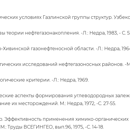
ических условиях Газлинской группы структур. Узбекски
 теории нефтегазонакопления. -Л.: Недра, 1983, - С. 5
Хивинской газонефтеносной области. -Л.: Недра, 1964, 
ческих исследований нефтегазоносных районов. -М.: Н
гические критерии. -Л.: Недра, 1969.
ческие аспекты формирования углеводородных залежей
е их месторождений. М.: Недра, 1972, -С. 27-55.
. И др. Эффективность применения химико-органически
: Труды ВСЕГИНГЕО, вып.96, 1975, -С. 14-18.