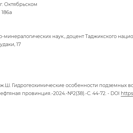
г. Октябрьском
 186а
о-минералогических наук., доцент Таджикского наци
удаки, 17
 Дж.Ш. Гидрогеохимические особенности подземных в
фтяная провинция.-2024.-№2(38).-С. 44-72. - DOI
https