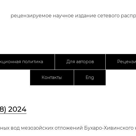
рецензируемое научное издание сетевого расп
кционная политика
Для авторов
Реценз
Контакты
Eng
8) 2024
ных вод мезозойских отложений Бухаро-Хивинского 