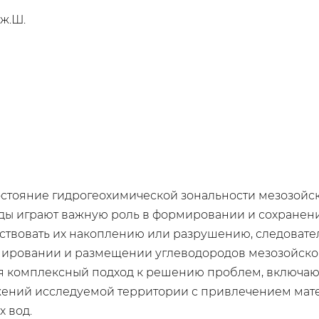
Дж.Ш.
остояние гидрогеохимической зональности мезозойс
ды играют важную роль в формировании и сохранении
ствовать их накоплению или разрушению, следовате
мировании и размещении углеводородов мезозойско
ся комплексный подход к решению проблем, включа
ожений исследуемой территории с привлечением мат
 вод.