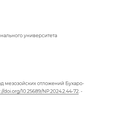
онального университета
од мезозойских отложений Бухаро-
://doi.org/10.25689/NP.2024.2.44-72
. -