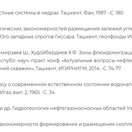
ные системы в недрах. Ташкент, Фан, 1987. –С. 180.
огических закономерностей размещения залежей угл
Юго-западных отрогов Гиссара. Ташкент, геолфонды 
Холмирзаев Ш., Худойбердиев Х.Ф. Зоны флюидомигра
публ. науч.-практ. конф. «Актуальные вопросы нефте
ий скважин», Ташкент, ИГИРНИГМ, 2014. -С. 74-77.
опросу о современном естественном состоянии водон
, вып. 2, 1965. -С. 34.
С. и др. Гидрогеология нефтегазоносносных областей Узбек
закономерности формирования и размещения скоплений 