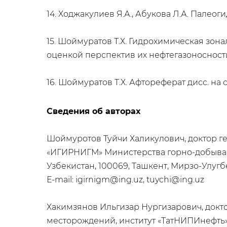
14. Ходжакулиев Я.А., Абукова Л.А. Палеог
15. Шоймуратов Т.Х. Гидрохимическая зон
оценкой перспектив их нефтегазоносности» /
16. Шоймуратов Т.Х. Афтореферат дисс. на с
Сведения об авторах
Шоймуротов Туйчи Халикулович, доктор г
«ИГИРНИГМ» Министерства горно-добыва
Узбекистан, 100069, Ташкент, Мирзо-Улугб
Е-mail: igirnigm@ing.uz, tuychi@ing.uz
Хакимзянов Ильгизар Нургизарович, докто
месторождений, институт «ТатНИПИнефть»