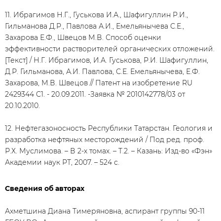
11. Ибрагимов Н.Г., Гуськова И.А., Шафигуллин Р.И.,
Гильманова Д.Р., Павлова А.И., Емельянычева С.Е.,
Захарова Е.Ф., Швецов М.В. Способ оценки
эффективности растворителей органических отложений.
[Текст] / Н.Г. Ибрагимов, И.А. Гуськова, Р.И. Шафигуллин,
Д.Р. Гильманова, А.И. Павлова, С.Е. Емельянычева, Е.Ф.
Захарова, М.В. Швецов // Патент на изобретение RU
2429344 C1. - 20.09.2011. -Заявка № 2010142778/03 от
20.10.2010.
12. Нефтегазоносность Республики Татарстан. Геология и
разработка нефтяных месторождений / Под ред. проф.
Р.Х. Муслимова. – В 2-х томах. – Т.2. – Казань: Изд-во «Фэн»
Академии наук РТ, 2007. – 524 с.
Сведения об авторах
Ахметшина Диана Тимеряновна, аспирант группы 90-11