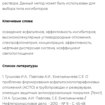
раствора. Данный метод может быть использован для
выбора типа ингибиторов.
Ключевые слова:
осаждение асфальтенов, эффективность ингибиторов,
высокомолекулярные углеводородные отложения,
спектрофотометрия, концентрация, эффективность,
нефтяная дисперсная система, коэффициент
светопоглощения
Список литературы
1. Гуськова И.А., Павлова А.И., Емельянычева С.Е. О
проблемах формирования асфальтосмолопарафиновых
отложений (АСПО) в трубопроводах и резервуарах,
имеющих защитные антикоррозионные покрытия. [Текст]
/ И.А. Гуськова, А.И. Павлова, С.Е. Емельянычева //
Нефтепромысловое дело. - 2010. - № 9. - С. 45-48.