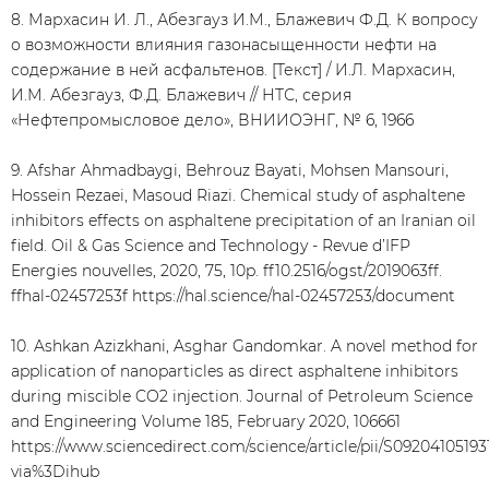
8. Мархасин И. Л., Абезгауз И.М., Блажевич Ф.Д. К вопросу
о возможности влияния газонасыщенности нефти на
содержание в ней асфальтенов. [Текст] / И.Л. Мархасин,
И.М. Абезгауз, Ф.Д. Блажевич // НТС, серия
«Нефтепромысловое дело», ВНИИОЭНГ, № 6, 1966
9. Afshar Ahmadbaygi, Behrouz Bayati, Mohsen Mansouri,
Hossein Rezaei, Masoud Riazi. Chemical study of asphaltene
inhibitors effects on asphaltene precipitation of an Iranian oil
field. Oil & Gas Science and Technology - Revue d’IFP
Energies nouvelles, 2020, 75, 10p. ff10.2516/ogst/2019063ff.
ffhal-02457253f https://hal.science/hal-02457253/document
10. Ashkan Azizkhani, Asghar Gandomkar. A novel method for
application of nanoparticles as direct asphaltene inhibitors
during miscible CO2 injection. Journal of Petroleum Science
and Engineering Volume 185, February 2020, 106661
https://www.sciencedirect.com/science/article/pii/S0920410519
via%3Dihub