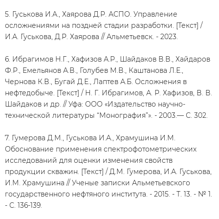
5. Гуськова И.А., Хаярова Д.Р. АСПО. Управление
осложнениями на поздней стадии разработки. [Текст] /
И.А. Гуськова, Д.Р. Хаярова // Альметьевск. - 2023.
6. Ибрагимов Н.Г., Хафизов А.Р., Шайдаков В.В., Хайдаров
Ф.Р., Емельянов А.В., Голубев М.В., Каштанова Л.Е.,
Чернова К.В., Бугай Д.Е., Лаптев А.Б. Осложнения в
нефтедобыче. [Текст] / Н. Г. Ибрагимов, А. Р. Хафизов, В. В.
Шайдаков и др. // Уфа: ООО «Издательство научно-
технической литературы “Монография”». - 2003.— С. 302.
7. Гумерова Д.М., Гуськова И.А., Храмушина И.М.
Обоснование применения спектрофотометрических
исследований для оценки изменения свойств
продукции скважин. [Текст] / Д.М. Гумерова, И.А. Гуськова,
И.М. Храмушина // Ученые записки Альметьевского
государственного нефтяного института. - 2015. - Т. 13. - № 1.
- С. 136-139.