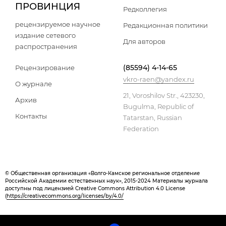
ПРОВИНЦИЯ
Редколлегия
рецензируемое научное
Редакционная политики
издание сетевого
Для авторов
распространения
(85594) 4-14-65
Рецензирование
vkro-raen@yandex.ru
О журнале
21, Voroshilov Str., 423230,
Архив
Bugulma, Republic of
Контакты
Tatarstan, Russian
Federation
© Общественная организация «Волго-Камское региональное отделение
Российской Академии естественных наук», 2015-2024 Материалы журнала
доступны под лицензией Creative Commons Attribution 4.0 License
(
https://creativecommons.org/licenses/by/4.0/