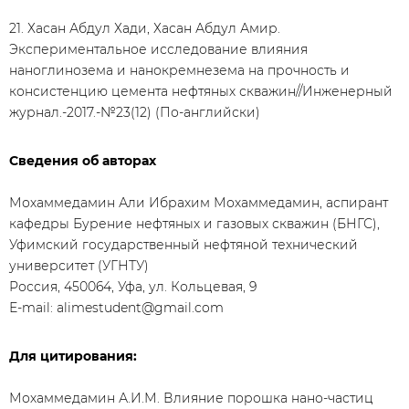
21. Хасан Абдул Хади, Хасан Абдул Амир.
Экспериментальное исследование влияния
наноглинозема и нанокремнезема на прочность и
консистенцию цемента нефтяных скважин//Инженерный
журнал.-2017.-№23(12) (По-английски)
Сведения об авторах
Мохаммедамин Али Ибрахим Мохаммедамин, аспирант
кафедры Бурение нефтяных и газовых скважин (БНГС),
Уфимский государственный нефтяной технический
университет (УГНТУ)
Россия, 450064, Уфа, ул. Кольцевая, 9
Е-mail: alimestudent@gmail.com
Для цитирования:
Мохаммедамин А.И.М. Влияние порошка нано-частиц