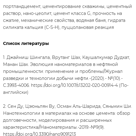
портландцемент, цементирование скважины, цементный
раствор, нано-цеолит, цемент класса G, прочность на
сжатие, механические свойства, водяная баня, гидрата
силиката кальция (C-S-H), пуццолановая реакция
Список литературы
1. Джайниш Шингала, Врутанг Шах, Каушалкумар Дудхат,
Манан Шах. Эволюция наноматериалов в нефтяной
промышленности: применение и проблемы//Журнал
разведки и технологии добычи нефти.-(2020).- №(10).-
С.3993-4006. https://doi.org/10.1007/s13202-020-00914-4 (По-
английски)
2. Сен Ду, Цзюньлян Ву, Осман Аль-Шарида, Сяньмин Ши.
Нанотехнологии в материалах на основе цемента: обзор
долговечности, моделирования и расширенных
характеристика//Наноматериалы.-2019.-№9(9).
https://doi.org/10.3390/nano9091213