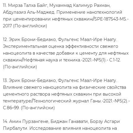
11. Мирза Талха Байг, Мухаммад Калимур Рахман,
Абдулазиз Аль-Маджед. Применение нанотехнологий
при цементировании нефтяных скважин//SPE-187543-MS.-
2017 (По-английски)
12. Эрик Брони-Бедиако, Фульгенс Маал-Ире Наату.
Экспериментальная оценка эффективности свежего
наноцеолита в качестве добавки к цементу для нефтяных
скважин//Нефтяная наука и техника.-2021.-№5(1).- С.1-12.
(По-английски)
13. Эрик Брони-Бедиако, Фульгенс Маал-Ире Наату.
Влияние свежего наноцеолита на физические свойства
цементного раствора нефтяных скважин при высокой
температуре//Технологический журнал Ганы.-2021.-№5(2).-
С.86–99. (По-английски)
14. Амин Пурзангене, Биджан Ганавати, Борзу Асгари
Пирбалути. Исследование влияния наноцеолита на