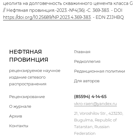
цеолита на долговечность скважинного цемента класса G
// Нефтяная провинция.-2023.-№4(36).-С. 369-383. - DOI
https://doi.org/10.25689/NP.2023.4.369-383
. - EDN ZJJHBQ
НЕФТЯНАЯ
Главная
ПРОВИНЦИЯ
Редколлегия
рецензируемое научное
Редакционная политики
издание сетевого
Для авторов
распространения
(85594) 4-14-65
Рецензирование
vkro-raen@yandex.ru
О журнале
21, Voroshilov Str., 423230,
Архив
Bugulma, Republic of
Контакты
Tatarstan, Russian
Federation