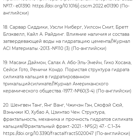
№17.- e01390. https://doi.org/10.1016/j.cscm.2022.e01390 (По-
английски)
18. Сарвар Сиддики, Уэсли Ниберг, Уилсон Смит, Бретт
Блэквелл, Кайл А. Райдинг. Влияние наличия и состава
затвердевающей воды на гидратацию цемента//Журнал
ACI Материалы.-2013.-№110 (3) (По-английски)
19. Масаки Даймон, Салах А. Або-Эль-Энейн, Гико Хосака,
Сейси Гото, Реничи Кондо. Пористая структура гидрата
силиката кальция в гидратированном
трикальцийсиликате//Журнал Американского
керамического общества.-1977.-№60(3-4) (По-английски)
20. Шенгвен Танг, Янг Ванг, Чжичэн Гэн, Сяофэй Сюй,
Вэньчжи Ю, Хубао А, Цзинтао Чен. Структура,
фрактальность, механика и прочность гидратов силиката
кальция//Фрактальный фракт.-2021.- №5(2) 47.- С.1–34
https://doi.org/10.3390/fractalfract5020047 (По-английски)