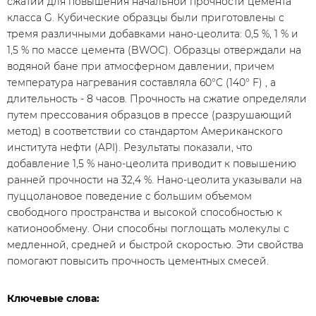
сжатии для повышения начальной прочности цемента
класса G. Кубические образцы были приготовлены с
тремя различными добавками нано-цеолита: 0,5 %, 1 % и
1,5 % по массе цемента (BWOC). Образцы отверждали на
водяной бане при атмосферном давлении, причем
температура нагревания составляла 60°C (140° F) , а
длительность - 8 часов. Прочность на сжатие определяли
путем прессования образцов в прессе (разрушающий
метод) в соответствии со стандартом Американского
института нефти (API). Результаты показали, что
добавление 1,5 % нано-цеолита приводит к повышению
ранней прочности на 32,4 %. Нано-цеолита указывали на
пуццолановое поведение с большим объемом
свободного пространства и высокой способностью к
катионообмену. Они способны поглощать молекулы с
медленной, средней и быстрой скоростью. Эти свойства
помогают повысить прочность цементных смесей.
Ключевые слова: