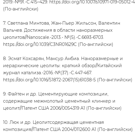
2019.-№91.-С.415–429. https://doi.org/10.1007/s10971-019-05012-4
(По-английски)
7. Светлана Минтова, Жан-Пьер Жильсон, Валентин
Вальчев. Достижения в области наноразмерных
цеолитов//Nanoscale.-2013.- №(5).-С.6693-6703.
https://doi.org/10.1039/C3NR01629C (По-английски)
8. Эсмат Кохсарян, Мансур Анбиа. Наноразмерные и
иерархические цеолиты: краткий обзор//Китайский
журнал катализа.-2016.-№(37).-С.447-467.
https://doi.org/10.1016/S1872-2067(15)61038-5 (По-английски)
9. Файтен и др. Цементирующие композиции,
содержащие межмолотый цементный клинкер и
цеолит//Патент США 2006/0054319 А1 (По-английски)
10. Люк и др. Цеолитсодержащая цементная
композиция//Патент США 2004/0112600 А1 (По-английски)