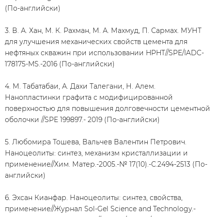
(По-английски)
3. В. А. Хан, М. К. Рахман, М. А. Махмуд, П. Сармах. МУНТ
для улучшения механических свойств цемента для
нефтяных скважин при использовании HPHT//SPE/IADC-
178175-MS.-2016 (По-английски)
4. М. Табатабаи, А. Дахи Талегани, Н. Алем.
Нанопластинки графита с модифицированной
поверхностью для повышения долговечности цементной
оболочки //SPE 199897.- 2019 (По-английски)
5. Любомира Тошева, Вальчев Валентин Петрович.
Наноцеолиты: синтез, механизм кристаллизации и
применение//Хим. Матер.-2005.-№ 17(10).-С.2494-2513 (По-
английски)
6. Эхсан Кианфар. Наноцеолиты: синтез, свойства,
применение//Журнал Sol-Gel Science and Technology.-