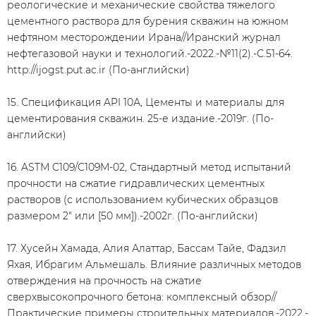
реологические и механические свойства тяжелого
цементного раствора для бурения скважин на южном
нефтяном месторождении Ирана//Иранский журнал
нефтегазовой науки и технологий.-2022.-№11(2).-С.51-64.
http://ijogst.put.ac.ir (По-английски)
15. Спецификация API 10А, Цементы и материалы для
цементирования скважин. 25-е издание.-2019г. (По-
английски)
16. ASTM C109/C109M-02, Стандартный метод испытаний
прочности на сжатие гидравлических цементных
растворов (с использованием кубических образцов
размером 2" или [50 мм]).-2002г. (По-английски)
17. Хусейн Хамада, Алия Алаттар, Бассам Тайе, Фадзил
Яхая, Ибрагим Альмешаль. Влияние различных методов
отверждения на прочность на сжатие
сверхвысокопрочного бетона: комплексный обзор//
Практические примеры строительных материалов.-2022.-