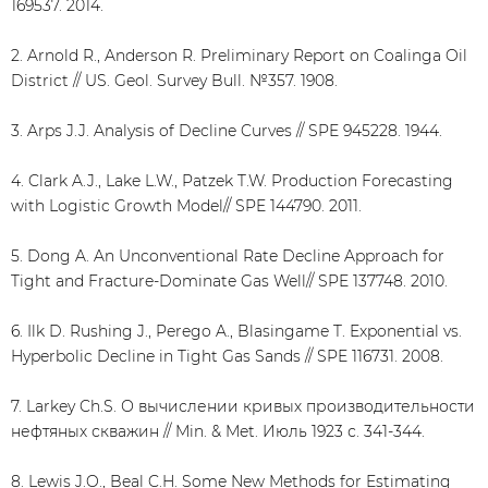
169537. 2014.
2. Arnold R., Anderson R. Preliminary Report on Coalinga Oil
District // US. Geol. Survey Bull. №357. 1908.
3. Arps J.J. Analysis of Decline Curves // SPE 945228. 1944.
4. Clark A.J., Lake L.W., Patzek T.W. Production Forecasting
with Logistic Growth Model// SPE 144790. 2011.
5. Dong A. An Unconventional Rate Decline Approach for
Tight and Fracture-Dominate Gas Well// SPE 137748. 2010.
6. Ilk D. Rushing J., Perego A., Blasingame T. Exponential vs.
Hyperbolic Decline in Tight Gas Sands // SPE 116731. 2008.
7. Larkey Ch.S. О вычислении кривых производительности
нефтяных скважин // Min. & Met. Июль 1923 с. 341-344.
8. Lewis J.O., Beal C.H. Some New Methods for Estimating