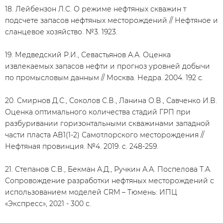
18. Лейбензон Л.С. О режиме нефтяных скважин т
подсчете запасов нефтяных месторождений // Нефтяное и
сланцевое хозяйство. №3. 1923.
19. Медведский Р.И., Севастьянов А.А. Оценка
извлекаемых запасов нефти и прогноз уровней добычи
по промысловым данным // Москва. Недра. 2004. 192 с.
20. Смирнов Д.С., Соколов С.В., Ланина О.В., Савченко И.В.
Оценка оптимального количества стадий ГРП при
разбуривании горизонтальными скважинами западной
части пласта АВ1(1-2) Самотлорского месторождения //
Нефтяная провинция. №4. 2019. с. 248-259.
21. Степанов С.В., Бекман А.Д., Ручкин А.А. Поспелова Т.А.
Сопровождение разработки нефтяных месторождений с
использованием моделей CRM – Тюмень: ИПЦ
«Экспресс», 2021 - 300 с.