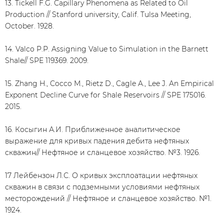
13. Tickell F.G. Capillary Phenomena as Related to Oil
Production // Stanford university, Calif. Tulsa Meeting,
October. 1928.
14. Valco P.P. Assigning Value to Simulation in the Barnett
Shale// SPE 119369. 2009.
15. Zhang H., Cocco M., Rietz D., Cagle A., Lee J. An Empirical
Exponent Decline Curve for Shale Reservoirs // SPE 175016.
2015.
16. Косыгин А.И. Приближенное аналитическое
выражение для кривых падения дебита нефтяных
скважин// Нефтяное и сланцевое хозяйство. №3. 1926.
17 Лейбензон Л.С. О кривых эксплоатации нефтяных
скважин в связи с подземными условиями нефтяных
месторождений // Нефтяное и сланцевое хозяйство. №1.
1924.