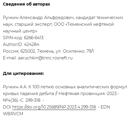
Сведения об авторах
Ручкин Александр Альфредович, кандидат технических
наук, старший эксперт, ООО «Тюменский нефтяной
научный центр»
SPIN-код: 6266-6413
AuthorID: 424284
Россия, 625002, Тюмень, ул. Осипенко, 79/1
E-mail: aaruchkin@tnnc.rosneft.ru
Для цитирования:
Ручкин А.А. К 100-летию основных аналитических формул
кривых падения дебита // Нефтяная провинция.-2023.-
№4(36).-С. 299-318. -
DOI
https://doi.org/10.25689/NP.2023.4.299-318
. - EDN
WBRVCM