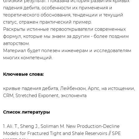
близкий результат. Показана история развития кривых
падения дебита, особенности их применения и
теоретического обоснования, тенденции и текущий
статус, отражен практический пример.
Раскрыты истинные первооткрыватели современных
формул, которые мы знаем за другим - более поздним
авторством.
Материал будет полезен инженерам и исследователям
многих компетенций.
Ключевые слова:
кривые падения дебита, Лейбензон, Арпс, на истощении,
CRM, Stretched Exponent, экспонента
Список литературы
1. Ali. T., Sheng J., Soliman M. New Production-Decline
Models for Fractured Tight and Shale Reservoirs // SPE