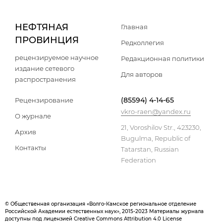
НЕФТЯНАЯ
Главная
ПРОВИНЦИЯ
Редколлегия
рецензируемое научное
Редакционная политики
издание сетевого
Для авторов
распространения
(85594) 4-14-65
Рецензирование
vkro-raen@yandex.ru
О журнале
21, Voroshilov Str., 423230,
Архив
Bugulma, Republic of
Контакты
Tatarstan, Russian
Federation
© Общественная организация «Волго-Камское региональное отделение
Российской Академии естественных наук», 2015-2023 Материалы журнала
доступны под лицензией Creative Commons Attribution 4.0 License