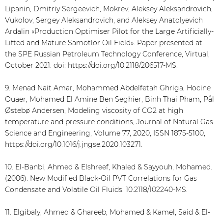
Lipanin, Dmitriy Sergeevich, Mokrev, Aleksey Aleksandrovich,
Vukolov, Sergey Aleksandrovich, and Aleksey Anatolyevich
Ardalin «Production Optimiser Pilot for the Large Artificially-
Lifted and Mature Samotlor Oil Field». Paper presented at
the SPE Russian Petroleum Technology Conference, Virtual,
October 2021. doi: https://doi.org/10.2118/206517-MS.
9. Menad Nait Amar, Mohammed Abdelfetah Ghriga, Hocine
Ouaer, Mohamed El Amine Ben Seghier, Binh Thai Pham, Pål
Østebø Andersen, Modeling viscosity of CO2 at high
temperature and pressure conditions, Journal of Natural Gas
Science and Engineering, Volume 77, 2020, ISSN 1875-5100,
https://doi.org/10.1016/j.jngse.2020.103271.
10. El-Banbi, Ahmed & Elshreef, Khaled & Sayyouh, Mohamed.
(2006). New Modified Black-Oil PVT Correlations for Gas
Condensate and Volatile Oil Fluids. 10.2118/102240-MS.
11. Elgibaly, Ahmed & Ghareeb, Mohamed & Kamel, Said & El-