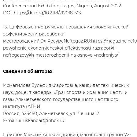
Conference and Exhibition, Lagos, Nigeria, August 2022.
DOI: https://doi.org/10.2118/212018-MS.
15. Цифровые инструменты повышения экономической
эффективности разработки
месторождений.Эл.РесурсNeftegaz.RU:https://magazine.neftegaz
povyshenie-ekonomicheskoi-effektivnosti-razrabotki-
neftegazovykh-mestorozhdenii-na-osnove-vnedreniya/.
Сведения об авторах
Исмагилова Зульфия Фаритовна, кандидат технических
наук, доцент кафедры «Транспорта и хранения нефти и
газа» Альметьевского государственного нефтяного
института (АГНИ)
Россия, 423450, Альметьевск, ул. Ленина, 2
E-mail: iiii.iskandar@inbox.ru
Пристов Максим Александрович, магистрант группы 72-