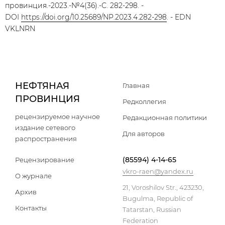
провинция.-2023.-№4(36).-С. 282-298. -
DOI
https://doi.org/10.25689/NP.2023.4.282-298
. - EDN
VKLNRN
НЕФТЯНАЯ
Главная
ПРОВИНЦИЯ
Редколлегия
рецензируемое научное
Редакционная политики
издание сетевого
Для авторов
распространения
(85594) 4-14-65
Рецензирование
vkro-raen@yandex.ru
О журнале
21, Voroshilov Str., 423230,
Архив
Bugulma, Republic of
Контакты
Tatarstan, Russian
Federation