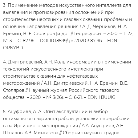
3. Применение методов искусственного интеллекта для
выявления и прогнозирования осложнений при
строительстве нефтяных и газовых скважин: проблемы и
основные направления решения / А. Д. Черников, Н. А.
Еремин, В. Е. Столяров [и др.] // Георесурсы. – 2020. – Т. 22,
№ 3. – С. 87-96. – DOI 10.18599/grs.2020.3.87-96. – EDN
ORNYBD.
4. Дмитриевский, А.Н. Роль информации в применении
технологий искусственного интеллекта при
строительстве скважин для нефтегазовых
месторождений / А.Н. Дмитриевский, Н.А. Еремин, В.Е.
Столяров // Научный журнал Российского газового
общества. – 2020. – № 3(26). – С. 6-21. – EDN HJUUIG.
5. Ануфриев, А. А. Опыт эксплуатации и выбор
оптимального варианта работы установки переработки
газа Иргизского месторождения / А.А. Ануфриев, А.Н.
Шаталов, А.З. Мингазова // Сборник научных трудов