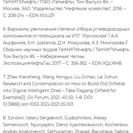
ТатНИПИнефть / ПАО «Татнефть». Том Выпуск 84. –
Москва: ЗАО "Издательство "Нефтяное хозяйство", 2016. –
С. 208-214. – EDN XSIUZF.
6. Варианты увеличения степени отбора углеводородных
компонентов от потенциала на УПГ "Иргизская" / А.А.
Ануфриев, А.Н. Шаталов, Д.Н. Морунова, А.З. Мингазова //
Сборник научных трудов ТатНИПИнефть / ТатНИПИнефть.
Том Выпуск 85. – Набережные Челны:
ЭкспозицияНефтьГаз, 2017. – С. 356-362. – EDN XQLMHB.
7. Zhao Xianzheng, Wang Hongyu, Liu Jichao, Lai Jishun
Research and Contemplation on How to Build Old Oilfields
into Digital Intelligent Ones – Take Dagang Oilfield for
Example[J]. Oil Forum, 2021, 40 (5): 1–8. DOI:
10.3969/j.issn.1002-302x.2021.05.001.
8. Sorokin, Valery Sergeevich, Gudoshnikov, Alexey
Semenovich, Nyunyaykin, Denis Vyacheslavovich, Kochenkov,
Andrey Anatolyevich, Sethuraman, Prasad, Barysheva, Sabina,