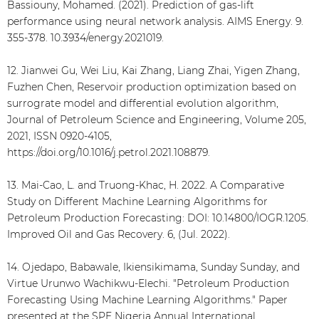
Bassiouny, Mohamed. (2021). Prediction of gas-lift
performance using neural network analysis. AIMS Energy. 9.
355-378. 10.3934/energy.2021019.
12. Jianwei Gu, Wei Liu, Kai Zhang, Liang Zhai, Yigen Zhang,
Fuzhen Chen, Reservoir production optimization based on
surrograte model and differential evolution algorithm,
Journal of Petroleum Science and Engineering, Volume 205,
2021, ISSN 0920-4105,
https://doi.org/10.1016/j.petrol.2021.108879.
13. Mai-Cao, L. and Truong-Khac, H. 2022. A Comparative
Study on Different Machine Learning Algorithms for
Petroleum Production Forecasting: DOI: 10.14800/IOGR.1205.
Improved Oil and Gas Recovery. 6, (Jul. 2022).
14. Ojedapo, Babawale, Ikiensikimama, Sunday Sunday, and
Virtue Urunwo Wachikwu-Elechi. "Petroleum Production
Forecasting Using Machine Learning Algorithms." Paper
presented at the SPE Nigeria Annual International