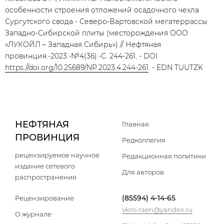
особенности строения отложений осадочного чехла
Сургутского свода - Северо-Вартовской мегатеррассы
Западно-Сибирской плиты (месторождения ООО
«ЛУКОЙЛ – Западная Сибирь») // Нефтяная
провинция.-2023.-№4(36).-С. 244-261. - DOI
https://doi.org/10.25689/NP.2023.4.244-261
. - EDN TUUTZK
НЕФТЯНАЯ
Главная
ПРОВИНЦИЯ
Редколлегия
рецензируемое научное
Редакционная политики
издание сетевого
Для авторов
распространения
(85594) 4-14-65
Рецензирование
vkro-raen@yandex.ru
О журнале