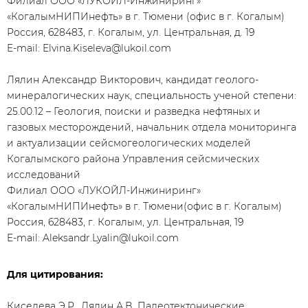
Филиал ООО «ЛУКОЙЛ-Инжиниринг»
«КогалымНИПИнефть» в г. Тюмени (офис в г. Когалым)
Россия, 628483, г. Когалым, ул. Центральная, д. 19
E-mail: Elvina.Kiseleva@lukoil.com
Лялин Александр Викторович, кандидат геолого-
минералогических наук, специальность ученой степени:
25.00.12 – Геология, поиски и разведка нефтяных и
газовых месторождений, начальник отдела мониторинга
и актуализации сейсмогеологических моделей
Когалымского района Управления сейсмических
исследований
Филиал ООО «ЛУКОЙЛ-Инжиниринг»
«КогалымНИПИнефть» в г. Тюмени(офис в г. Когалым)
Россия, 628483, г. Когалым, ул. Центральная, 19
E-mail: Aleksandr.Lyalin@lukoil.com
Для цитирования:
Киселева Э.Р., Лялин А.В. Палеотектонические