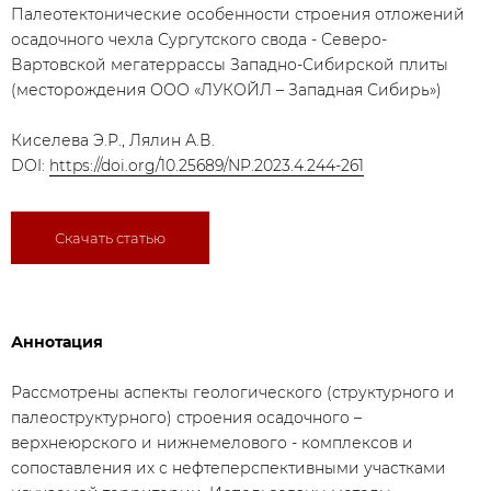
Палеотектонические особенности строения отложений
осадочного чехла Сургутского свода - Северо-
Вартовской мегатеррассы Западно-Сибирской плиты
(месторождения ООО «ЛУКОЙЛ – Западная Сибирь»)
Киселева Э.Р., Лялин А.В.
DOI:
https://doi.org/10.25689/NP.2023.4.244-261
Скачать статью
Аннотация
Рассмотрены аспекты геологического (структурного и
палеоструктурного) строения осадочного –
верхнеюрского и нижнемелового - комплексов и
сопоставления их с нефтеперспективными участками