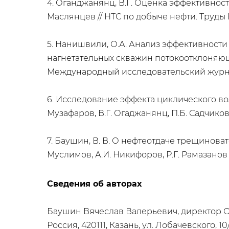
4. Оганджанянц, В.Г. Оценка эффективнос
Маслянцев // НТС по добыче нефти. Труды ВНИ
5. Нанишвили, О.А. Анализ эффективност
нагнетательных скважин потокоотклоняющи
Международный исследовательский журнал. – 
6. Исследование эффекта циклического воз
Музафаров, В.Г. Огаджанянц, П.Б. Садчиков //
7. Баушин, В. В. О нефтеотдаче трещинов
Муслимов, А.И. Никифоров, Р.Г. Рамазанов //
Сведения об авторах
Баушин Вячеслав Валерьевич, директор
Россия, 420111, Казань, ул. Лобачевского, 10/