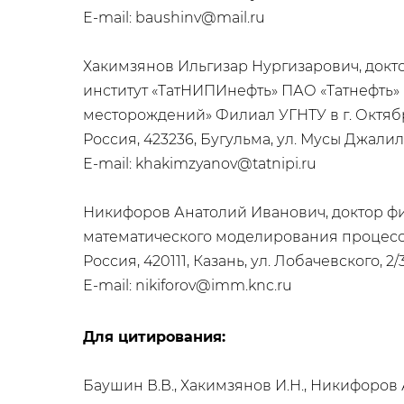
E-mail: baushinv@mail.ru
Хакимзянов Ильгизар Нургизарович, докт
институт «ТатНИПИнефть» ПАО «Татнефть» 
месторождений» Филиал УГНТУ в г. Октя
Россия, 423236, Бугульма, ул. Мусы Джалил
E-mail: khakimzyanov@tatnipi.ru
Никифоров Анатолий Иванович, доктор фи
математического моделирования процесс
Россия, 420111, Казань, ул. Лобачевского, 2/
E-mail: nikiforov@imm.knc.ru
Для цитирования:
Баушин В.В., Хакимзянов И.Н., Никифоро