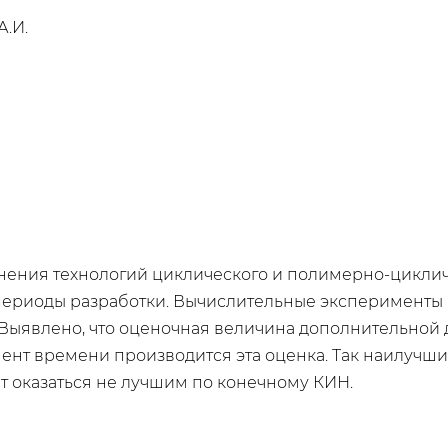
А.И.
ения технологий циклического и полимерно-циклич
 периоды разработки. Вычислительные эксперимент
ыявлено, что оценочная величина дополнительной д
омент времени производится эта оценка. Так наилучш
т оказаться не лучшим по конечному КИН.