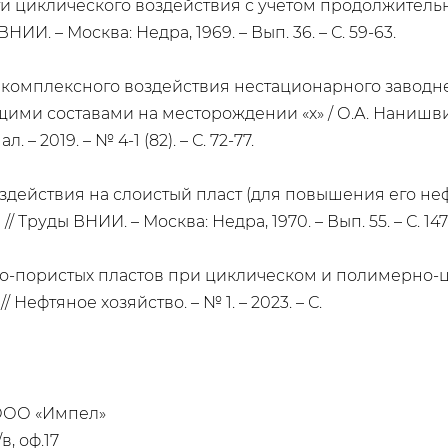
ти циклического воздействия с учетом продолжительно
И. – Москва: Недра, 1969. – Вып. 36. – С. 59-63.
и комплексного воздействия нестационарного заводн
ми составами на месторождении «х» / О.А. Нанишвили
2019. – № 4-1 (82). – С. 72-77.
действия на слоистый пласт (для повышения его нефте
 Труды ВНИИ. – Москва: Недра, 1970. – Вып. 55. – С. 147-
ато-пористых пластов при циклическом и полимерно-ци
 Нефтяное хозяйство. – № 1. – 2023. – С.
 ООО «Импел»
в, оф.17