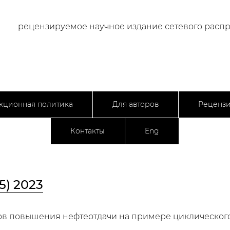
рецензируемое научное издание сетевого расп
кционная политика
Для авторов
Реценз
Контакты
Eng
5) 2023
ов повышения нефтеотдачи на примере циклическог