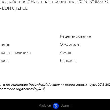
здействия // Нефтяная провинция.-2023.-№3(35).-С. 8
 - EDN QTZFCE
Рецензирование
легия
О журнале
ионная политики
Архив
торов
Контакты
льное отделение Российской Академии естественных наук», 2015-2
vecommons.org/licenses/by/4.0/
Made on
Bazium