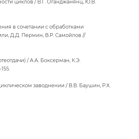
сти циклов / В.Г. Оганджанянц, Ю.В.
ения в сочетании с обработками
, Д.Д. Пермин, В.Р. Самойлов //
отдачи) / А.А. Боксерман, К.Э.
155.
клическом заводнении / В.В. Баушин, Р.Х.