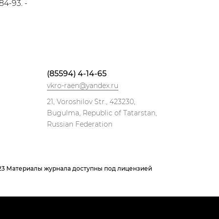
4-93. -
(85594) 4-14-65
vkro-raen@yandex.ru
21, Voroshilov Str., 423230,
Bugulma, Republic of Tatarstan,
Russian Federation
023 Материалы журнала доступны под лицензией