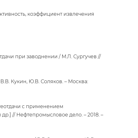
ективность, коэффициент извлечения
дачи при заводнении / М.Л. Сургучев //
В. Кукин, Ю.В. Соляков. – Москва:
теотдачи с применением
др.] // Нефтепромысловое дело. – 2018. –