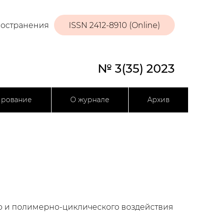
ространения
ISSN 2412-8910 (Online)
№ 3(35) 2023
ирование
О журнале
Архив
о и полимерно-циклического воздействия