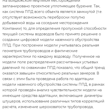
На Бондюжском нефтяном месторождении
запланировано проектное уплотняющее бурение. Так,
как система ППД всего объекта является замкнутой (т.е.
отсутствует возможность переброски попутно
добываемой воды на соседние месторождения
Компании) то, для определения пропускной способности
текущей системы водоводов было принято решение о
создании цифровой модели наземного обустройства
ППД. При построении модели учитывалась реальная
геометрия трубопроводов и фактические
характеристики по каждому водоводу. Полученное на
модели поле распределения рассчитанных устьевых
давлений по скважинам ППД показало, что общий тренд
оказался завышен относительно реальных замеров. В
связи с этим была проведена работа по адаптации
модели наземного обустройства системы ППД, в рамках
которой проведён анализ чувствительности модели на
имеющие средства адаптации, включающие: диаметры
штуцеров, использование различных типов корреляций
расчёта, изменение шероховатости трубопровода,