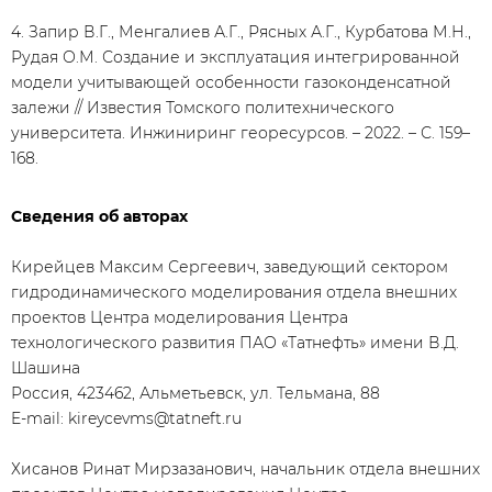
4. Запир В.Г., Менгалиев А.Г., Рясных А.Г., Курбатова М.Н.,
Рудая О.М. Создание и эксплуатация интегрированной
модели учитывающей особенности газоконденсатной
залежи // Известия Томского политехнического
университета. Инжиниринг георесурсов. – 2022. – С. 159–
168.
Сведения об авторах
Кирейцев Максим Сергеевич, заведующий сектором
гидродинамического моделирования отдела внешних
проектов Центра моделирования Центра
технологического развития ПАО «Татнефть» имени В.Д.
Шашина
Россия, 423462, Альметьевск, ул. Тельмана, 88
E-mail: kireycevms@tatneft.ru
Хисанов Ринат Мирзазанович, начальник отдела внешних