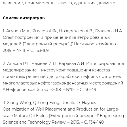
давление, приёмистость, закачка, адаптация, диаметр
Список литературы
1. Агупов М.А., Рычков А.Ф., Ноздренков А.В., Бутакова Н.А.
Опыт построения и применения интегрированных
моделей [Электронный ресурс] // Нефтяное хозяйство. –
2019. – № 11. – С. 163-169.
2. Апасов Р.Т., Чамеев И.Л., Варавва А.И. Интегрированное
моделирование – инструмент повышения качества
проектных решений для разработки нефтяных оторочек
многопластовых нефтегазоконденсатных месторождений
// Нефтяное хозяйство. –2018. – №12. – С. 46–49.
3. Xiang Wang, Qihong Feng, Ronald D. Haynes.
Optimization of Well Placement and Production for Large-
scale Mature Oil Fields [Электронный ресурс] // Engineering
Science and Technology Review. – 2015. – С. 134–140.