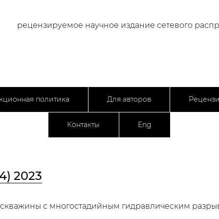
рецензируемое научное издание сетевого расп
кционная политика
Для авторов
Реценз
Контакты
Eng
4) 2023
 скважины с многостадийным гидравлическим разры