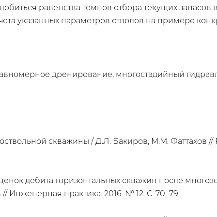
добиться равенства темпов отбора текущих запасов 
ета указанных параметров стволов на примере конк
 равномерное дренирование, многостадийный гидравл
оствольной скважины / Д.Л. Бакиров, М.М. Фаттахов /
ценок дебита горизонтальных скважин после многозон
// Инженерная практика. 2016. № 12. С. 70–79.