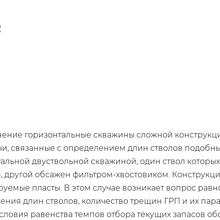
9
ение горизонтальные скважины сложной конструкции
чи, связанные с определением длин стволов подобны
тальной двуствольной скважиной, один ствол которы
, другой обсажен фильтром-хвостовиком. Конструкц
руемые пласты. В этом случае возникает вопрос рав
деления длин стволов, количество трещин ГРП и их п
условия равенства темпов отбора текущих запасов о