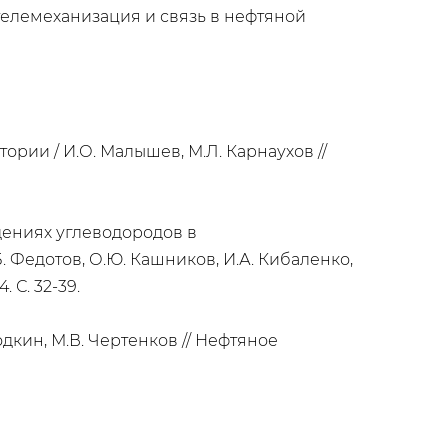
, телемеханизация и связь в нефтяной
рии / И.О. Малышев, М.Л. Карнаухов //
дениях углеводородов в
 Федотов, О.Ю. Кашников, И.А. Кибаленко,
 С. 32-39.
дкин, М.В. Чертенков // Нефтяное