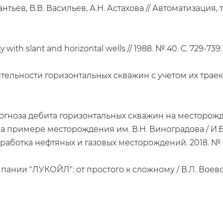
нтьев, В.В. Васильев, А.Н. Астахова // Автоматизация
 with slant and horizontal wells // 1988. № 40. С. 729-739.
ельности горизонтальных скважин с учетом их траекто
прогноза дебита горизонтальных скважин на месторож
 примере месторождения им. В.Н. Виноградова / И.Б.
зработка нефтяных и газовых месторождений. 2018. № 4.
мпании "ЛУКОЙЛ": от простого к сложному / В.Л. Воево