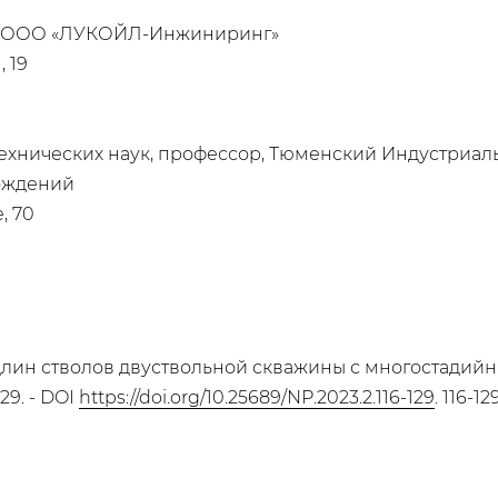
, ООО «ЛУКОЙЛ-Инжиниринг»
, 19
технических наук, профессор, Тюменский Индустриал
рождений
, 70
 длин стволов двуствольной скважины с многостадийн
29. - DOI
https://doi.org/10.25689/NP.2023.2.116-129
. 116-1