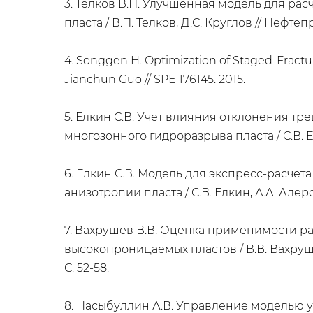
3. Телков В.П. Улучшенная модель для р
пласта / В.П. Телков, Д.С. Круглов // Нефтеп
4. Songgen H. Optimization of Staged-Fractu
Jianchun Guo // SPE 176145. 2015.
5. Елкин С.В. Учет влияния отклонения т
многозонного гидроразрыва пласта / С.В. Ел
6. Елкин С.В. Модель для экспресс-расче
анизотропии пласта / С.В. Елкин, А.А. Алеро
7. Вахрушев В.В. Оценка применимости ра
высокопроницаемых пластов / В.В. Вахруше
С. 52-58.
8. Насыбуллин А.В. Управление моделью 