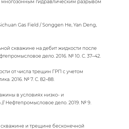
ы с многозонным гидравлическим разрывом
Sichuan Gas Field / Songgen He, Yan Deng,
ьной скважине на дебит жидкости после
фтепромысловое дело. 2016. № 10. С. 37–42.
ости от числа трещин ГРП с учетом
а. 2016. № 7. С. 82–88.
ажины в условиях низко- и
 // Нефтепромысловое дело. 2019. № 9.
й скважине и трещине бесконечной