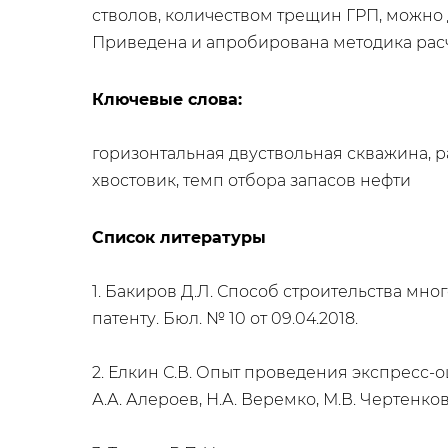
стволов, количеством трещин ГРП, можно 
Приведена и апробирована методика расч
Ключевые слова:
​горизонтальная двуствольная скважина,
хвостовик, темп отбора запасов нефти
Список литературы
1. Бакиров Д.Л. Способ строительства мног
патенту. Бюл. № 10 от 09.04.2018.
2. Елкин С.В. Опыт проведения экспресс-о
А.А. Алероев, Н.А. Веремко, М.В. Чертенков 