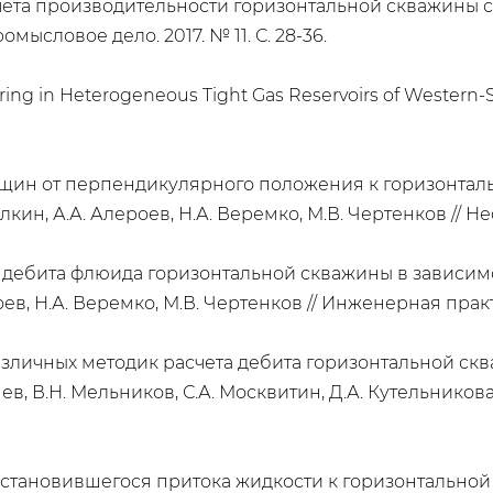
асчета производительности горизонтальной скважин
ромысловое дело. 2017. № 11. С. 28-36.
ring in Heterogeneous Tight Gas Reservoirs of Western-
рещин от перпендикулярного положения к горизонтал
кин, А.А. Алероев, Н.А. Веремко, М.В. Чертенков // Не
та дебита флюида горизонтальной скважины в зависим
ев, Н.А. Веремко, М.В. Чертенков // Инженерная практик
зличных методик расчета дебита горизонтальной скв
в, В.Н. Мельников, С.А. Москвитин, Д.А. Кутельникова
установившегося притока жидкости к горизонтально