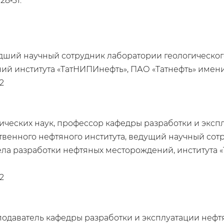
28‑31.
дший научный сотрудник лаборатории геологическо
ий института «ТатНИПИнефть», ПАО «Татнефть» имен
2
ических наук, профессор кафедры разработки и эксп
венного нефтяного института, ведущий научный сотр
а разработки нефтяных месторождений, института 
2
одаватель кафедры разработки и эксплуатации нефт