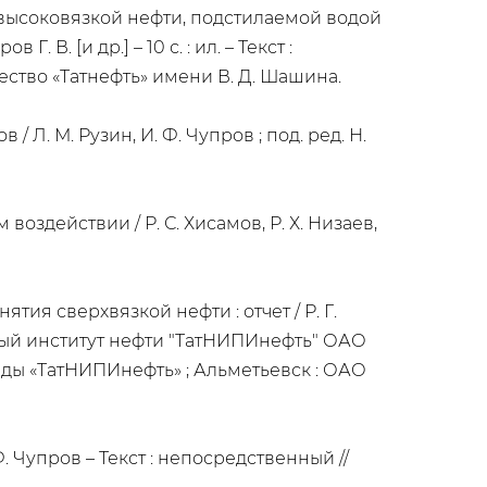
 высоковязкой нефти, подстилаемой водой
. В. [и др.] – 10 с. : ил. – Текст :
ство «Татнефть» имени В. Д. Шашина.
Л. М. Рузин, И. Ф. Чупров ; под. ред. Н.
действии / Р. С. Хисамов, Р. Х. Низаев,
я сверхвязкой нефти : отчет / Р. Г.
тный институт нефти "ТатНИПИнефть" ОАО
фонды «ТатНИПИнефть» ; Альметьевск : ОАО
 Чупров – Текст : непосредственный //