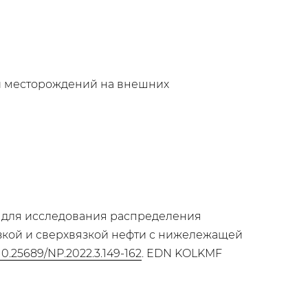
и месторождений на внешних
ов для исследования распределения
язкой и сверхвязкой нефти с нижележащей
/10.25689/NP.2022.3.149-162
. EDN KOLKMF