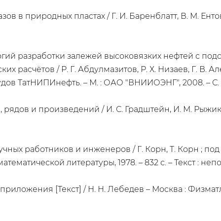
в в природных пластах / Г. И. Баренблатт, В. М. Ентов, 
ий разработки залежей высоковязких нефтей с по
расчётов / Р. Г. Абдулмазитов, Р. Х. Низаев, Г. В. Але
ов ТатНИПИнефть. – М. : ОАО "ВНИИОЭНГ", 2008. – С. 
рядов и произведений / И. С. Градштейн, И. М. Рыжик – М
ных работников и инженеров / Г. Корн, Т. Корн ; под 
атематической литературы, 1978. – 832 с. – Текст : не
ложения [Текст] / Н. Н. Лебедев – Москва : Физматлит, 