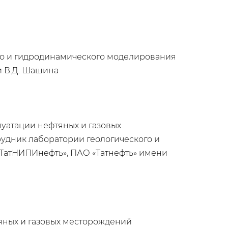
го и гидродинамического моделирования
и В.Д. Шашина
луатации нефтяных и газовых
удник лаборатории геологического и
«ТатНИПИнефть», ПАО «Татнефть» имени
яных и газовых месторождений