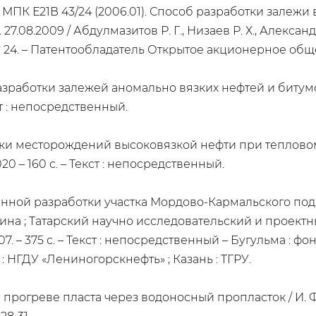
МПК Е21В 43/24 (2006.01). Способ разработки залежи
27.08.2009 / Абдулмазитов Р. Г., Низаев Р. Х., Александров Г
24. – Патентообладатель Открытое акционерное обще
работки залежей аномально вязких нефтей и битумов / 
кст : непосредственный.
 месторождений высоковязкой нефти при тепловом воз
2020 – 160 с. – Текст : непосредственный.
ой разработки участка Мордово-Кармальского подняти
льшина ; Татарский научно исследовательский и проек
07. – 375 с. – Текст : непосредственный – Бугульма : 
: НГДУ «Лениногорскнефть» ; Казань : ТГРУ.
 прогреве пласта через водоносный пропласток / И. Ф.