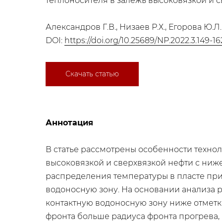
теплоносителя в залежь высоковязкой и 
Александров Г.В., Низаев Р.Х., Егорова Ю.Л
DOI:
https://doi.org/10.25689/NP.2022.3.149-16
Скачать статью
Аннотация
​В статье рассмотрены особенности техно
высоковязкой и сверхвязкой нефти с ниж
распределения температуры в пласте при
водоносную зону. На основании анализа р
контактную водоносную зону ниже отметк
фронта больше радиуса фронта прогрева, 