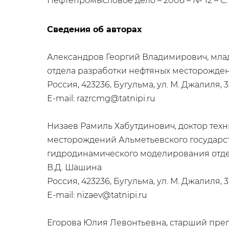
Нефтепромысловое дело – 2008 – № 12 – С. 
Сведения об авторах
Александров Георгий Владимирович, мла
отдела разработки нефтяных месторожден
Россия, 423236, Бугульма, ул. М. Джалиля, 3
E-mail: razrcmg@tatnipi.ru
Низаев Рамиль Хабутдинович, доктор техн
месторождений Альметьевского государст
гидродинамического моделирования отдел
В.Д. Шашина
Россия, 423236, Бугульма, ул. М. Джалиля, 3
E-mail: nizaev@tatnipi.ru
Егорова Юлия Левонтьевна, старший преп