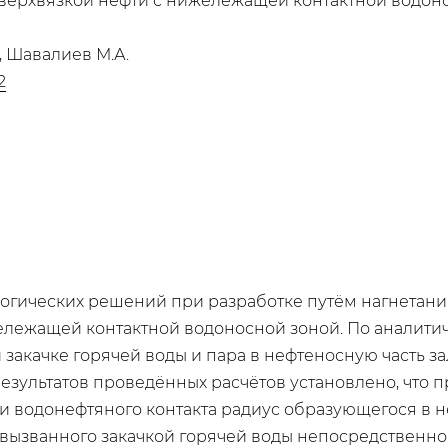
сверхвязкой нефти с нижележащей контактной водо
., Шавалиев М.А.
2
логических решений при разработке путём нагнетани
ележащей контактной водоносной зоной. По аналити
 закачке горячей воды и пара в нефтеносную часть 
езультатов проведённых расчётов установлено, что 
и водонефтяного контакта радиус образующегося в н
вызванного закачкой горячей воды непосредственно в 