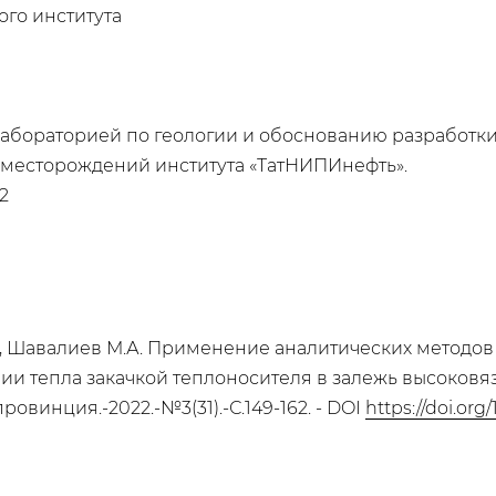
ого института
абораторией по геологии и обоснованию разработк
 месторождений института «ТатНИПИнефть».
2
Ю.Л., Шавалиев М.А. Применение аналитических метод
нии тепла закачкой теплоносителя в залежь высоков
овинция.-2022.-№3(31).-С.149-162. - DOI
https://doi.org