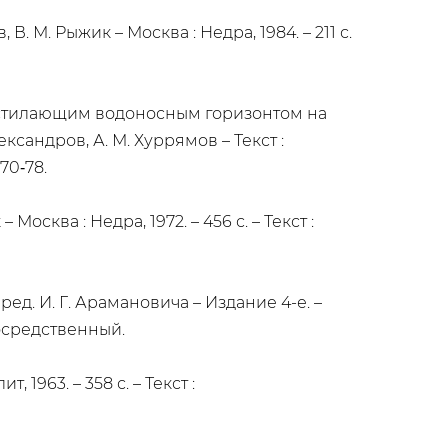
В. М. Рыжик – Москва : Недра, 1984. – 211 с.
дстилающим водоносным горизонтом на
ксандров, А. М. Хуррямов – Текст :
70‑78.
осква : Недра, 1972. – 456 с. – Текст :
ред. И. Г. Арамановича – Издание 4-е. –
посредственный.
1963. – 358 с. – Текст :