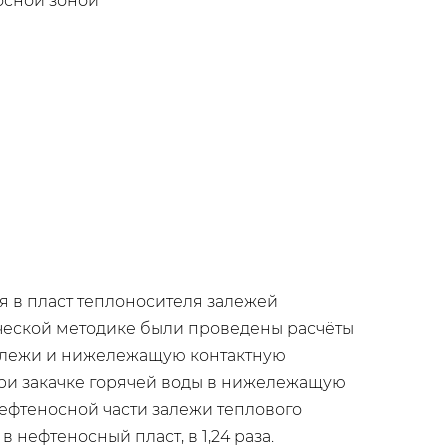
носной зоной
я в пласт теплоносителя залежей
ческой методике были проведены расчёты
залежи и нижележащую контактную
при закачке горячей воды в нижележащую
ефтеносной части залежи теплового
нефтеносный пласт, в 1,24 раза.