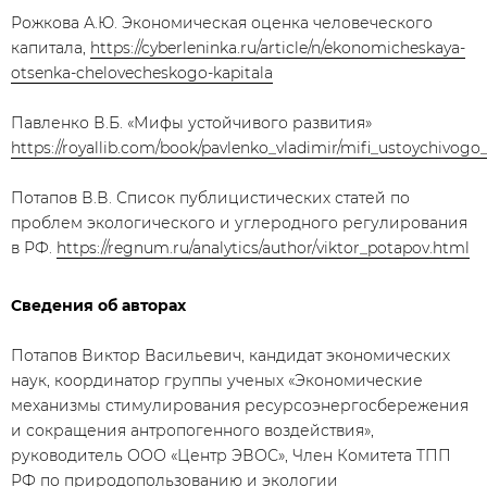
Рожкова А.Ю. Экономическая оценка человеческого
капитала,
https://cyberleninka.ru/article/n/ekonomicheskaya-
otsenka-chelovecheskogo-kapitala
Павленко В.Б. «Мифы устойчивого развития»
https://royallib.com/book/pavlenko_vladimir/mifi_ustoychivogo
Потапов В.В. Список публицистических статей по
проблем экологического и углеродного регулирования
в РФ.
https://regnum.ru/analytics/author/viktor_potapov.html
Сведения об авторах
Потапов Виктор Васильевич, кандидат экономических
наук, координатор группы ученых «Экономические
механизмы стимулирования ресурсоэнергосбережения
и сокращения антропогенного воздействия»,
руководитель ООО «Центр ЭВОС», Член Комитета ТПП
РФ по природопользованию и экологии