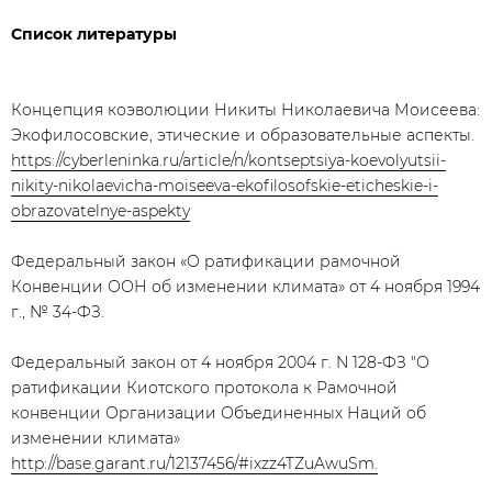
Список литературы
Концепция коэволюции Никиты Николаевича Моисеева:
Экофилосовские, этические и образовательные аспекты.
https://cyberleninka.ru/article/n/kontseptsiya-koevolyutsii-
nikity-nikolaevicha-moiseeva-ekofilosofskie-eticheskie-i-
obrazovatelnye-aspekty
Федеральный закон «О ратификации рамочной
Конвенции ООН об изменении климата» от 4 ноября 1994
г., № 34-ФЗ.
Федеральный закон от 4 ноября 2004 г. N 128-ФЗ "О
ратификации Киотского протокола к Рамочной
конвенции Организации Объединенных Наций об
изменении климата»
http://base.garant.ru/12137456/#ixzz4TZuAwuSm.