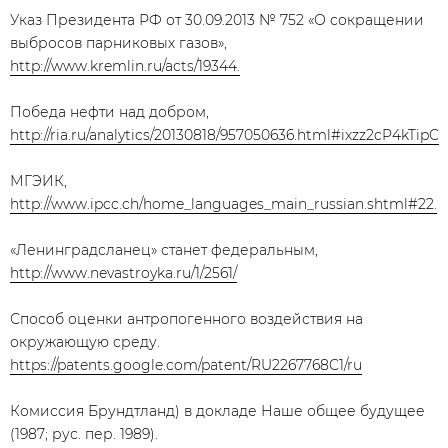
Указ Президента РФ от 30.09.2013 № 752 «О сокращении
выбросов парниковых газов»,
http://www.kremlin.ru/acts/19344.
Победа нефти над добром,
http://ria.ru/analytics/20130818/957050636.html#ixzz2cP4kTipC
МГЭИК,
http://www.ipcc.ch/home_languages_main_russian.shtml#22.
«Ленинградсланец» станет федеральным,
http://www.nevastroyka.ru/1/2561/
Способ оценки антропогенного воздействия на
окружающую среду.
https://patents.google.com/patent/RU2267768C1/ru
Комиссия Брундтланд) в докладе Наше общее будущее
(1987; рус. пер. 1989).