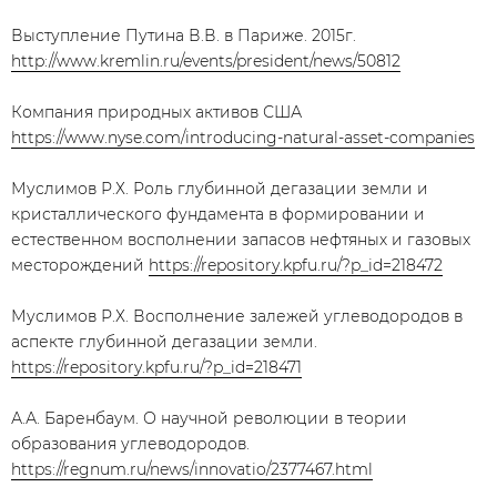
Выступление Путина В.В. в Париже. 2015г.
http://www.kremlin.ru/events/president/news/50812
Компания природных активов США
https://www.nyse.com/introducing-natural-asset-companies
Муслимов Р.Х. Роль глубинной дегазации земли и
кристаллического фундамента в формировании и
естественном восполнении запасов нефтяных и газовых
месторождений
https://repository.kpfu.ru/?p_id=218472
Муслимов Р.Х. Восполнение залежей углеводородов в
аспекте глубинной дегазации земли.
https://repository.kpfu.ru/?p_id=218471
А.А. Баренбаум. О научной революции в теории
образования углеводородов.
https://regnum.ru/news/innovatio/2377467.html