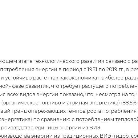
ующем этапе технологического развития связано с р
требления энергии в период с 1981 по 2019 гг., в рез
и устойчиво растет так как экономика наиболее разв
ой» фазе развития, что требует растущего потреблен
я всех видов энергии показано, что, несмотря на то,
(органическое топливо и атомная энергетика) (88,5%
ивый тренд опережающих темпов роста потребления
роэнергетика) по сравнению с потреблением тепловой 
производство единицы энергии из ВИЭ.
производства энергии из традиционных ВИЭ (гидро, со