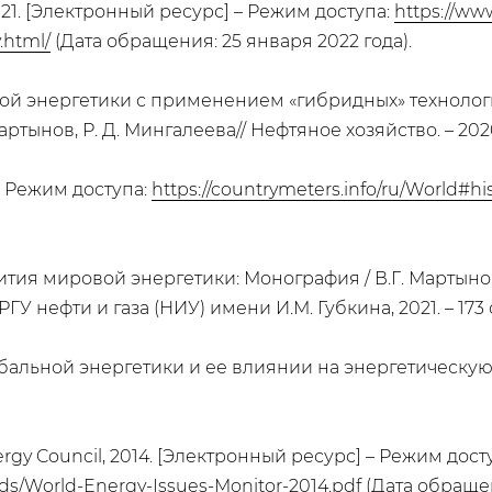
 2021. [Электронный ресурс] – Режим доступа:
https://ww
.html/
(Дата обращения: 25 января 2022 года).
 энергетики с применением «гибридных» технологий
Мартынов, Р. Д. Мингалеева// Нефтяное хозяйство. – 2020. 
– Режим доступа:
https://countrymeters.info/ru/World#hi
ия мировой энергетики: Монография / В.Г. Мартынов, В
ГУ нефти и газа (НИУ) имени И.М. Губкина, 2021. – 173 
обальной энергетики и ее влиянии на энергетическую
ergy Council, 2014. [Электронный ресурс] – Режим дост
ds/World-Energy-Issues-Monitor-2014.pdf
(Дата обращен