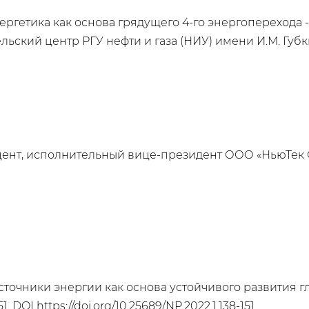
нергетика как основа грядущего 4-го энергоперехода
льский центр РГУ нефти и газа (НИУ) имени И.М. Губкин
оцент, исполнительный вице-президент ООО «НьюТек 
точники энергии как основа устойчивого развития г
51. DOI
https://doi.org/10.25689/NP.2022.1.138-151