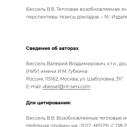
Бессель В.В. Тепловая возобновляемая э
перспективы: тезисы докладов. – М.: Издате
Сведения об авторах
Бессель Валерий Владимирович, к.т.н., д
(НИУ) имени И.М. Губкина
Россия, 115162, Москва, ул. Шаболовка, 31Г
E-mail:
vbessel@nt-serv.com
Для цитирования:
Бессель В.В. Возобновляемые тепловые ис
Нефтяная провинция.-2022.-№1(29).-С.138-1