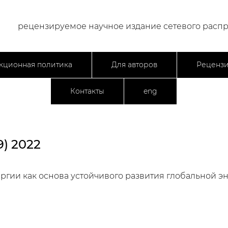
рецензируемое научное издание сетевого расп
кционная политика
Для авторов
Реценз
Контакты
eng
) 2022
гии как основа устойчивого развития глобальной э