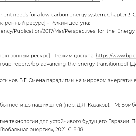
stment needs for a low-carbon energy system. Chapter 3: 
лектронный ресурс] – Режим доступа:
gency/Publication/2017/Mar/Perspectives_for_the_Energy_
 [Электронный ресурс] – Режим доступа:
https://www.bp.
y/group-reports/bp-advancing-the-energy-transition.pdf
(Д
, Мартынов В.Г. Смена парадигмы на мировом энергет
тности до наших дней (пер. Д.Л. Казаков). - М: Бомбор
тые технологии для устойчивого будущего Евразии. По
обальная энергия», 2021. С. 8-18.