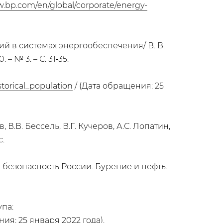
w.bp.com/en/global/corporate/energy-
 в системах энергообеспечения/ В. В.
– № 3. – С. 31‑35.
storical_population
/ (Дата обращения: 25
.В. Бессель, В.Г. Кучеров, А.С. Лопатин,
с.
 безопасность России. Бурение и нефть.
упа:
ия: 25 января 2022 года).