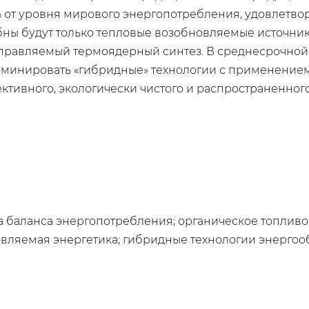
5% от уровня мирового энергопотребления, удовлетв
ны будут только тепловые возобновляемые источники
правляемый термоядерный синтез. В среднесрочной
доминировать «гибридные» технологии с применение
ективного, экологически чистого и распространенног
 баланса энергопотребления; органическое топливо;
овляемая энергетика; гибридные технологии энерго