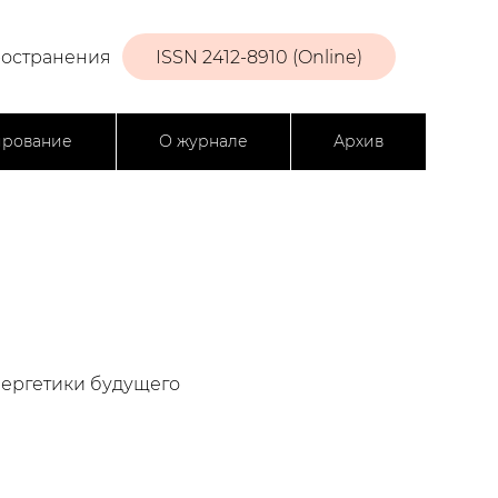
ространения
ISSN 2412-8910 (Online)
ирование
О журнале
Архив
нергетики будущего