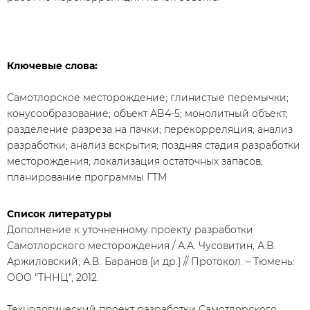
Ключевые слова:
Самотлорское месторождение; глинистые перемычки;
конусообразование; объект АВ4-5; монолитный объект;
разделение разреза на пачки; перекорреляция; анализ
разработки; анализ вскрытия; поздняя стадия разработки
месторождения; локализация остаточных запасов;
планирование программы ГТМ
Список литературы
Дополнение к уточненному проекту разработки
Самотлорского месторождения / А.А. Чусовитин, А.В.
Аржиловский, А.В. Баранов [и др.] // Протокол. – Тюмень:
ООО "ТННЦ", 2012.
Технологический проект разработки Самотлорского