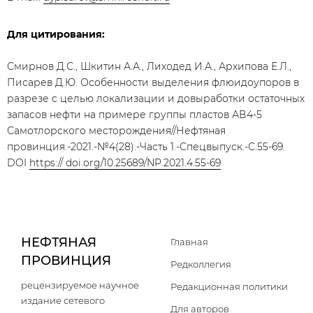
Для цитирования:
Смирнов Д.С., Шкитин А.А., Лиходед И.А., Архипова Е.Л.,
Писарев Д.Ю. Особенности выделения флюидоупоров в
разрезе с целью локализации и довыработки остаточных
запасов нефти на примере группы пластов АВ4-5
Самотлорского месторождения//Нефтяная
провинция.-2021.-№4(28).-Часть 1.-Спецвыпуск.-С.55-69.
DOI
https:// doi.org/10.25689/NP.2021.4.55-69
НЕФТЯНАЯ
Главная
ПРОВИНЦИЯ
Редколлегия
рецензируемое научное
Редакционная политики
издание сетевого
Для авторов