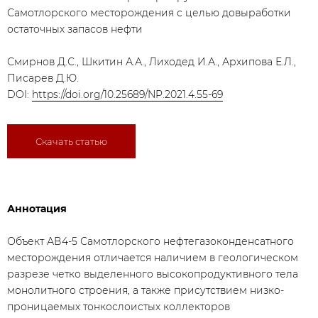
Самотлорского месторождения с целью довыработки
остаточных запасов нефти
Смирнов Д.С., Шкитин А.А., Лиходед И.А., Архипова Е.Л.,
Писарев Д.Ю.
DOI:
https://doi.org/10.25689/NP.2021.4.55-69
Скачать статью
Аннотация
Объект АВ4-5 Самотлорского нефтегазоконденсатного
месторождения отличается наличием в геологическом
разрезе четко выделенного высокопродуктивного тела
монолитного строения, а также присутствием низко-
проницаемых тонкослоистых коллекторов