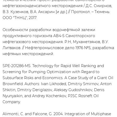
нефтегазоконденсатного месторождения / Д.С. Смирнов,
В.З. Кузенков, В.А. Аксарин [и др.] // Протокол. – Тюмень:
ООО "ТННЦ", 2017.
Особенности разработки водонефтяной залежи
продуктивного горизонта АВ4-5 Самотлорского
нефтегазового месторождения. Р.Н, Мухаметзянов, В.У.
Литваков. // Нефтепромысловое дело 1976 №5, разработка
нефтяных месторождений.
SPE-201286-MS. Technology for Rapid Well Ranking and
Screening for Pumping Optimization with Regard to
Subsurface Risks and Economics. A Case Study of a Giant Oil
Brownfield. Authors: Ivan Likhoded, Dmitriy Smirnov, Anton
Shkitin, Dmitriy Deriglazov, Aleksey Gudoshnikov, Denis
Nyunyaikin, and Andrey Kochenkov, PJSC Rosneft Oil
Company.
Alimonti, C. and Falcone, G. 2004. Integration of Multiphase