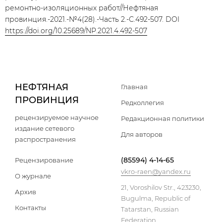
ремонтно-изоляционных работ//Нефтяная
провинция.-2021.-№4(28).-Часть 2.-С.492-507. DOI
https://doi.org/10.25689/NP.2021.4.492-507
НЕФТЯНАЯ
Главная
ПРОВИНЦИЯ
Редколлегия
рецензируемое научное
Редакционная политики
издание сетевого
Для авторов
распространения
(85594) 4-14-65
Рецензирование
vkro-raen@yandex.ru
О журнале
21, Voroshilov Str., 423230,
Архив
Bugulma, Republic of
Контакты
Tatarstan, Russian
Federation