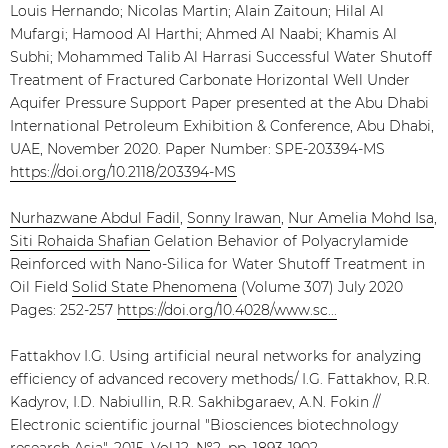
Louis Hernando; Nicolas Martin; Alain Zaitoun; Hilal Al
Mufargi; Hamood Al Harthi; Ahmed Al Naabi; Khamis Al
Subhi; Mohammed Talib Al Harrasi Successful Water Shutoff
Treatment of Fractured Carbonate Horizontal Well Under
Aquifer Pressure Support Paper presented at the Abu Dhabi
International Petroleum Exhibition & Conference, Abu Dhabi,
UAE, November 2020. Paper Number: SPE-203394-MS
https://doi.org/10.2118/203394-MS
Nurhazwane Abdul Fadil
,
Sonny Irawan
,
Nur Amelia Mohd Isa
,
Siti Rohaida Shafian
Gelation Behavior of Polyacrylamide
Reinforced with Nano-Silica for Water Shutoff Treatment in
Oil Field
Solid State Phenomena
(Volume 307) July 2020
Pages: 252-257
https://doi.org/10.4028/www.sc...
Fattakhov I.G. Using artificial neural networks for analyzing
efficiency of advanced recovery methods/ I.G. Fattakhov, R.R.
Kadyrov, I.D. Nabiullin, R.R. Sakhibgaraev, A.N. Fokin //
Electronic scientific journal "Biosciences biotechnology