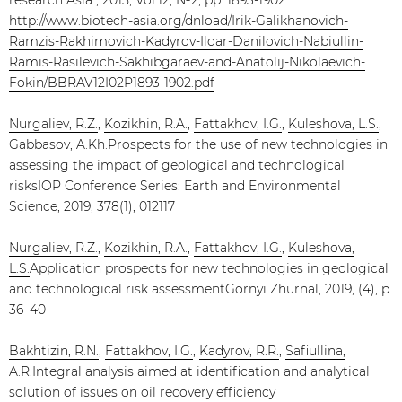
research Asia", 2015, Vol.12, №2, pp. 1893-1902.
http://www.biotech-asia.org/dnload/Irik-Galikhanovich-
Ramzis-Rakhimovich-Kadyrov-Ildar-Danilovich-Nabiullin-
Ramis-Rasilevich-Sakhibgaraev-and-Anatolij-Nikolaevich-
Fokin/BBRAV12I02P1893-1902.pdf
Nurgaliev, R.Z.
,
Kozikhin, R.A.
,
Fattakhov, I.G.
,
Kuleshova, L.S.
,
Gabbasov, A.Kh.
Prospects for the use of new technologies in
assessing the impact of geological and technological
risksIOP Conference Series: Earth and Environmental
Science, 2019, 378(1), 012117
Nurgaliev, R.Z.
,
Kozikhin, R.A.
,
Fattakhov, I.G.
,
Kuleshova,
L.S.
Application prospects for new technologies in geological
and technological risk assessmentGornyi Zhurnal, 2019, (4), p.
36–40
Bakhtizin, R.N.
,
Fattakhov, I.G.
,
Kadyrov, R.R.
,
Safiullina,
A.R.
Integral analysis aimed at identification and analytical
solution of issues on oil recovery efficiency