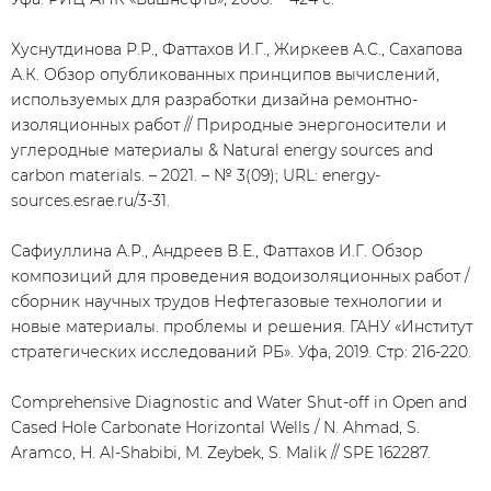
Хуснутдинова Р.Р., Фаттахов И.Г., Жиркеев А.С., Сахапова
А.К. Обзор опубликованных принципов вычислений,
используемых для разработки дизайна ремонтно-
изоляционных работ // Природные энергоносители и
углеродные материалы & Natural energy sources and
carbon materials. – 2021. – № 3(09); URL: energy-
sources.esrae.ru/3-31.
Сафиуллина А.Р., Андреев В.Е., Фаттахов И.Г. Обзор
композиций для проведения водоизоляционных работ /
сборник научных трудов Нефтегазовые технологии и
новые материалы. проблемы и решения. ГАНУ «Институт
стратегических исследований РБ». Уфа, 2019. Стр: 216-220.
Comprehensive Diagnostic and Water Shut-off in Open and
Cased Hole Carbonate Horizontal Wells / N. Ahmad, S.
Aramco, H. Al-Shabibi, M. Zeybek, S. Malik // SPE 162287.