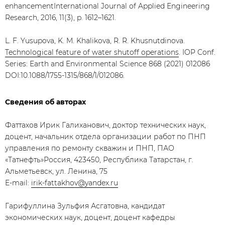
enhancementInternational Journal of Applied Engineering
Research, 2016, 11(3), p. 1612–1621.
L. F. Yusupova, K. M. Khalikova, R. R. Khusnutdinova.
Technological feature of water shutoff operations
. IOP Conf.
Series: Earth and Environmental Science 868 (2021) 012086
DOI:10.1088/1755-1315/868/1/012086.
Сведения об авторах
Фаттахов Ирик Галиханович, доктор технических наук,
доцент, начальник отдела организации работ по ПНП
управления по ремонту скважин и ПНП, ПАО
«Татнефть»Россия, 423450, Республика Татарстан, г.
Альметьевск, ул. Ленина, 75
E-mail:
irik-fattakhov@yandex.ru
Гарифуллина Зульфия Асгатовна, кандидат
экономических наук, доцент, доцент кафедры