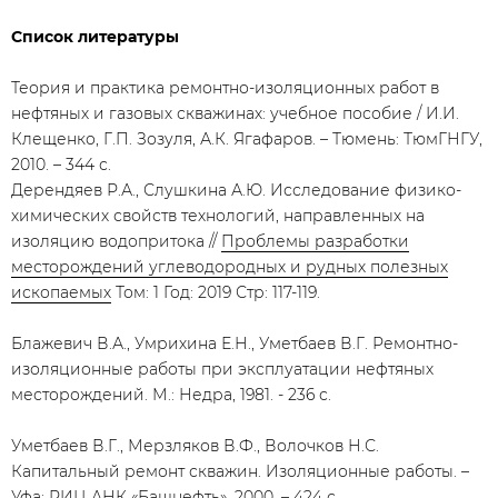
Список литературы
Теория и практика ремонтно-изоляционных работ в
нефтяных и газовых скважинах: учебное пособие / И.И.
Клещенко, Г.П. Зозуля, А.К. Ягафаров. – Тюмень: ТюмГНГУ,
2010. – 344 с.
Дерендяев Р.А., Слушкина А.Ю. Исследование физико-
химических свойств технологий, направленных на
изоляцию водопритока //
Проблемы разработки
месторождений углеводородных и рудных полезных
ископаемых
Том: 1 Год: 2019 Стр: 117-119.
Блажевич В.А., Умрихина Е.Н., Уметбаев В.Г. Ремонтно-
изоляционные работы при эксплуатации нефтяных
месторождений. М.: Недра, 1981. - 236 с.
Уметбаев В.Г., Мерзляков В.Ф., Волочков Н.С.
Капитальный ремонт скважин. Изоляционные работы. –
Уфа: РИЦ АНК «Башнефть», 2000. – 424 с.