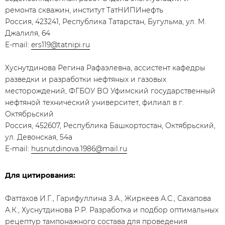
ремонта скважин, институт ТатНИПИнефть
Россия, 423241, Республика Татарстан, Бугульма, ул. М.
Джалиля, 64
E-mail:
ers119@tatnipi.ru
Хуснутдинова Регина Рафаэлевна, ассистент кафедры
разведки и разработки нефтяных и газовых
месторождений, ФГБОУ ВО Уфимский государственный
нефтяной технический университет, филиал в г.
Октябрьский
Россия, 452607, Республика Башкортостан, Октябрьский,
ул. Девонская, 54а
E-mail:
husnutdinova.1986@mail.ru
Для цитирования:
Фаттахов И.Г., Гарифуллина З.А., Жиркеев А.С., Сахапова
А.К., Хуснутдинова Р.Р. Разработка и подбор оптимальных
рецептур тампонажного состава для проведения