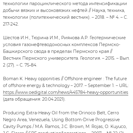
технологии пароциклического метода интенсификации
добычи вязких и высоковязких нефтей // Наука, техника,
технологии (политехнический вестник). – 2018. – № 4. – С.
217-242.
Шестов И.Н., Тюрина И.М., Риянова А.Р. Геотермические
условия газонефтеводоносных комплексов Пермско-
Башкирского свода в пределах Пермского края //
Вестник Пермского университета. Геология. – 2015. – Вып.
2 (27). – С. 75‑84.
Boman K. Heavy opponities // Offshore engineer : The future
of offshore energy & technology – 2017. – September 1. – URL:
https://www.oedigital.com/news/445784-heavy-opportunities
(дата обращения: 20.04.2021).
Producing Extra-Heavy Oil from the Orinoco Belt, Cerro
Negro Area, Venezuela, Using Bottom-Drive Progressive
Cavity Pumps / M.A. Ramos, J.C. Brown, M. Rojas, O. Kuyuco,