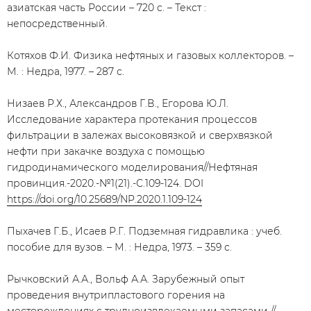
азиатская часть России – 720 с. – Текст :
непосредственный.
Котяхов Ф.И. Физика нефтяных и газовых коллекторов. –
М. : Недра, 1977. – 287 с.
Низаев Р.Х., Александров Г.В., Егорова Ю.Л.
Исследование характера протекания процессов
фильтрации в залежах высоковязкой и сверхвязкой
нефти при закачке воздуха с помощью
гидродинамического моделирования//Нефтяная
провинция.-2020.-№1(21).-С.109-124. DOI
https://doi.org/10.25689/NP.2020.1.109-124
Пыхачев Г.Б., Исаев Р.Г. Подземная гидравлика : учеб.
пособие для вузов. – М. : Недра, 1973. – 359 с.
Рычковский А.А., Вольф А.А. Зарубежный опыт
проведения внутрипластового горения на