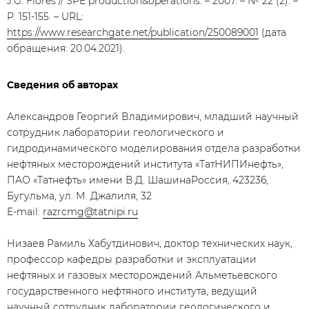
J.G. Flores // SPE production&operations. – 2007. – № 22 (2). –
P. 151-155. – URL:
https://www.researchgate.net/publication/250089001
(дата
обращения: 20.04.2021).
Сведения об авторах
Александров Георгий Владимирович, младший научный
сотрудник лаборатории геологического и
гидродинамического моделирования отдела разработки
нефтяных месторождений института «ТатНИПИнефть»,
ПАО «Татнефть» имени В.Д. ШашинаРоссия, 423236,
Бугульма, ул. М. Джалиля, 32
E-mail:
razrcmg@tatnipi.ru
Низаев Рамиль Хабутдинович, доктор технических наук,
профессор кафедры разработки и эксплуатации
нефтяных и газовых месторождений Альметьевского
государственного нефтяного института, ведущий
научный сотрудник лаборатории геологического и