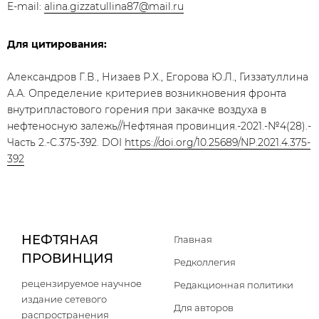
E-mail:
alina.gizzatullina87@mail.ru
Для цитирования:
Александров Г.В., Низаев Р.Х., Егорова Ю.Л., Гиззатуллина
А.А. Определение критериев возникновения фронта
внутрипластового горения при закачке воздуха в
нефтеносную залежь//Нефтяная провинция.-2021.-№4(28).-
Часть 2.-С.375-392. DOI
https://doi.org/10.25689/NP.2021.4.375-
392
НЕФТЯНАЯ
Главная
ПРОВИНЦИЯ
Редколлегия
рецензируемое научное
Редакционная политики
издание сетевого
Для авторов
распространения