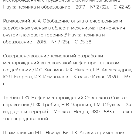
месторождениях с трудноизвлекаемыми запасами //
Наука, техника и образование. – 2017. – № 2 (32). – С. 42-45.
Рычковский, А. А. Обобщение опыта отечественных и
зарубежных учёных в области механизма применения
внутрипластового горения // Наука, техника и
образование – 2016. – № 7 (25). – С. 35-38.
Совершенствование технологий разработки
месторождений высоковязкой нефти при тепловом
воздействии / Р.С. Хисамов, Р.Х. Низаев, Г.В. Александров,
Ю.Л. Егорова, Р.Х. Исмагилов. – Казань : Ихлас, 2020. – 159
с.
Требин, Г.Ф. Нефти месторождений Советского Союза :
справочник / Г.Ф. Требин, Н.В. Чарыгин, Т.М. Обухова – 2‑е
изд., доп. и перераб. – Москва : Недра, 1980 – 583 с. – Текст
: непосредственный.
Шахмеликьян М.Г., Нвизуг-Би Л.К. Анализ применения