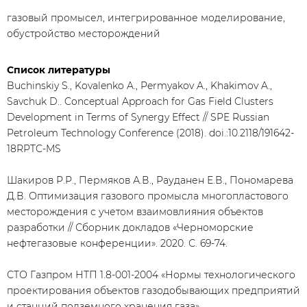
газовый промысел, интегрированное моделирование,
обустройство месторождений
Список литературы
Buchinskiy S., Kovalenko A., Permyakov A., Khakimov A.,
Savchuk D.. Conceptual Approach for Gas Field Clusters
Development in Terms of Synergy Effect // SPE Russian
Petroleum Technology Conference (2018). doi.:10.2118/191642-
18RPTC-MS
Шакиров Р.Р., Пермяков А.В., Рауданен Е.В., Пономарева
Д.В. Оптимизация газового промысла многопластового
месторождения с учетом взаимовлияния объектов
разработки // Сборник докладов «Черноморские
нефтегазовые конференции». 2020. С. 69-74.
СТО Газпром НТП 1.8-001-2004 «Нормы технологического
проектирования объектов газодобывающих предприятий
и станций подземного хранения газа»