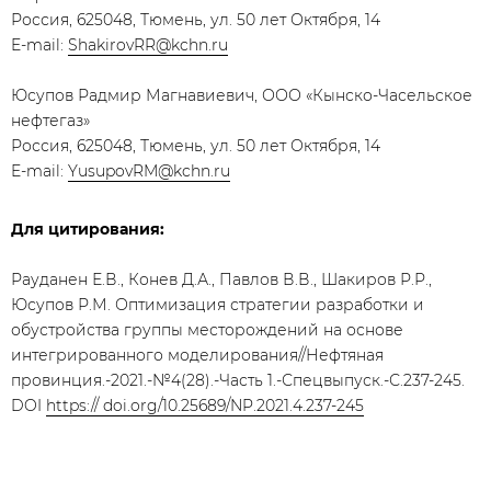
Россия, 625048, Тюмень, ул. 50 лет Октября, 14
E-mail:
ShakirovRR@kchn.ru
Юсупов Радмир Магнавиевич, ООО «Кынско-Часельское
нефтегаз»
Россия, 625048, Тюмень, ул. 50 лет Октября, 14
E-mail:
YusupovRM@kchn.ru
Для цитирования:
Рауданен Е.В., Конев Д.А., Павлов В.В., Шакиров Р.Р.,
Юсупов Р.М. Оптимизация стратегии разработки и
обустройства группы месторождений на основе
интегрированного моделирования//Нефтяная
провинция.-2021.-№4(28).-Часть 1.-Спецвыпуск.-С.237-245.
DOI
https:// doi.org/10.25689/NP.2021.4.237-245