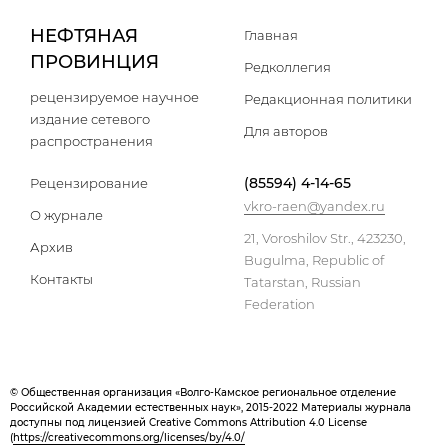
НЕФТЯНАЯ
Главная
ПРОВИНЦИЯ
Редколлегия
рецензируемое научное
Редакционная политики
издание сетевого
Для авторов
распространения
(85594) 4-14-65
Рецензирование
vkro-raen@yandex.ru
О журнале
21, Voroshilov Str., 423230,
Архив
Bugulma, Republic of
Контакты
Tatarstan, Russian
Federation
© Общественная организация «Волго-Камское региональное отделение
Российской Академии естественных наук», 2015-2022 Материалы журнала
доступны под лицензией Creative Commons Attribution 4.0 License
(
https://creativecommons.org/licenses/by/4.0/