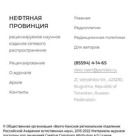
НЕФТЯНАЯ
Главная
ПРОВИНЦИЯ
Редколлегия
рецензируемое научное
Редакционная политики
издание сетевого
Для авторов
распространения
(85594) 4-14-65
Рецензирование
vkro-raen@yandex.ru
О журнале
21, Voroshilov Str., 423230,
Архив
Bugulma, Republic of
Контакты
Tatarstan, Russian
Federation
© Общественная организация «Волго-Камское региональное отделение
Российской Академии естественных наук», 2015-2022 Материалы журнала
доступны под лицензией Creative Commons Attribution 4.0 License