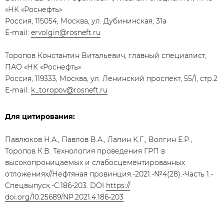
«НК «Роснефть»
Россия, 115054, Москва, ул. Дубининская, 31а
E-mail:
ervolgin@rosneft.ru
Торопов Константин Витальевич, главный специалист,
ПАО «НК «Роснефть»
Россия, 119333, Москва, ул. Ленинский проспект, 55/1, стр.2
E-mail:
k_toropov@rosneft.ru
Для цитирования:
Павлюков Н.А., Павлов В.А., Лапин К.Г., Волгин Е.Р.,
Торопов К.В. Технология проведения ГРП в
высокопроницаемых и слабосцементированных
отложениях//Нефтяная провинция.-2021.-№4(28).-Часть 1.-
Спецвыпуск.-С.186-203. DOI
https://
doi.org/10.25689/NP.2021.4.186-203