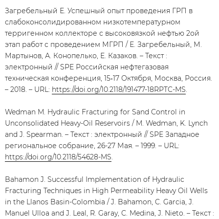
Загребельный Е. Успешный опыт проведения ГРП в
слабоконсолидированном низкотемпературном
терригенном коллекторе с высоковязкой нефтью 2ой
этап работ с проведением МГРП / Е. Загребельный, М.
Мартынов, А. Конопелько, Е. Казаков. – Текст :
электронный // SPE Российская нефтегазовая
техническая конференция, 15‑17 Октября, Москва, Россия.
– 2018. – URL:
https://doi.org/10.2118/191477-18RPTC-MS
.
Wedman M. Hydraulic Fracturing for Sand Control in
Unconsolidated Heavy-Oil Reservoirs / M. Wedman, K. Lynch
and J. Spearman. – Текст : электронный // SPE Западное
региональное собрание, 26-27 Мая. – 1999. – URL:
https://doi.org/10.2118/54628-MS
.
Bahamon J. Successful Implementation of Hydraulic
Fracturing Techniques in High Permeability Heavy Oil Wells
in the Llanos Basin-Colombia / J. Bahamon, C. Garcia, J.
Manuel Ulloa and J. Leal, R. Garay, C. Medina, J. Nieto. – Текст :