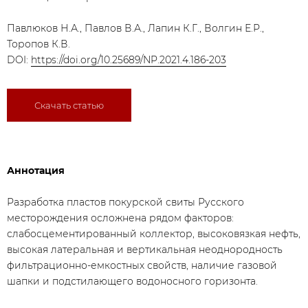
Павлюков Н.А., Павлов В.А., Лапин К.Г., Волгин Е.Р.,
Торопов К.В.
DOI:
https://doi.org/10.25689/NP.2021.4.186-203
Скачать статью
Аннотация
Разработка пластов покурской свиты Русского
месторождения осложнена рядом факторов:
слабосцементированный коллектор, высоковязкая нефть,
высокая латеральная и вертикальная неоднородность
фильтрационно-емкостных свойств, наличие газовой
шапки и подстилающего водоносного горизонта.