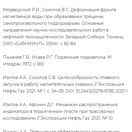
Медведский Р.И., Соколов В.С. Деформация фронта
нагнетаемой воды при образовании трещины
самопроизвольного гидроразрыва. Основные
направления научно-исследовательских работ в
нефтяной промышленности Западной Сибири. Тюмень,
ОАО «СибНИИНП», 2004г. с 82-84.
Пыхачев Г.Б., Исаев Р.Г. Подземная гидравлика. М.
«Недра», 1972, с.360
Изотов А.А., Соколов С.В. Целесообразность плавного
запуска в работу нагнетательных скважин // Экспозиция
Нефть Газ. 2021. № 1. с. 34–39. DOI: 10.24412/2076-6785-2021-1
Изотов А.А., Афонин Д.Г. Механизм распространения
индикатора в терригенном пласте при трассерных
исследованиях // Экспозиция Нефть Газ. 2021, № 10.
Ручкин А.А., Повышение эффективности применения