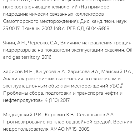
потокоотклоняющих технологий (На примере
гидродинамически связанных коллекторов
Самотлорского месторождения): Дис. канд. техн. наук:
25.00.17: Тюмень, 2003 148 c. РГБ ОД, 61:04-5/818.
Янин, А.Н., Черевко, С.А., Влияние направления трещин
гидроразрыва на показатели эксплуатации скважин. Oil
and gas territory, 2016
Харисов М.Н., Юнусова Э.А., Харисова Э.А., Майский Р.А.,
Анализ характеристик вытеснения по скважинам и
эксплуатационным объектам месторождений УВС //
Проблемы сбора, подготовки и транспорта нефти и
нефтепродуктов», 4 (1 10) 2017
Медведский Р.И., Коровин К.В., Севастьянов А.А.
Прогнозирование из пластов двойной средой. Вестник
недропользователя. ХМАО № 15, 2005.