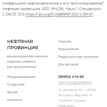
коэффициент нефтеизвлечения и его прогнозирование//
Нефтяная провинция.-2021.-№4(28).-Часть 1.-Спецвыпуск.-
С.109-121. DOI
https:// doi.org/10.25689/NP.2021.4.109-121
НЕФТЯНАЯ
Главная
ПРОВИНЦИЯ
Редколлегия
рецензируемое научное
Редакционная политики
издание сетевого
Для авторов
распространения
(85594) 4-14-65
Рецензирование
vkro-raen@yandex.ru
О журнале
21, Voroshilov Str., 423230,
Архив
Bugulma, Republic of
Контакты
Tatarstan, Russian
Federation