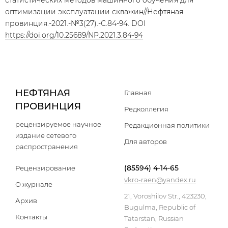
статистических методов машинного обучения для
оптимизации эксплуатации скважин//Нефтяная
провинция.-2021.-№3(27).-С.84-94. DOI
https://doi.org/10.25689/NP.2021.3.84-94
НЕФТЯНАЯ
Главная
ПРОВИНЦИЯ
Редколлегия
рецензируемое научное
Редакционная политики
издание сетевого
Для авторов
распространения
(85594) 4-14-65
Рецензирование
vkro-raen@yandex.ru
О журнале
21, Voroshilov Str., 423230,
Архив
Bugulma, Republic of
Контакты
Tatarstan, Russian