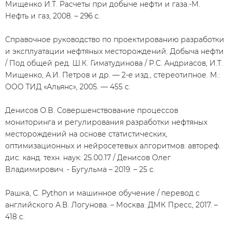
Мищенко И.Т. Расчеты при добыче нефти и газа.-М.
Нефть и газ, 2008. – 296 с.
Справочное руководство по проектированию разработки
и эксплуатации нефтяных месторождений. Добыча нефти
/ Под общей ред. Ш.К. Гиматудинова / Р.С. Андриасов, И.Т.
Мищенко, А.И. Петров и др. — 2-е изд., стереотипное. М.:
ООО ТИД «Альянс», 2005. — 455 с.
Денисов О.В. Совершенствование процессов
мониторинга и регулирования разработки нефтяных
месторождений на основе статистических,
оптимизационных и нейросетевых алгоритмов: автореф.
дис. канд. техн. наук: 25.00.17 / Денисов Олег
Владимирович. - Бугульма – 2019. – 25 с.
Рашка, С. Python и машинное обучение / перевод с
английского А.В. Логунова. – Москва: ДМК Пресс, 2017. –
418 с.