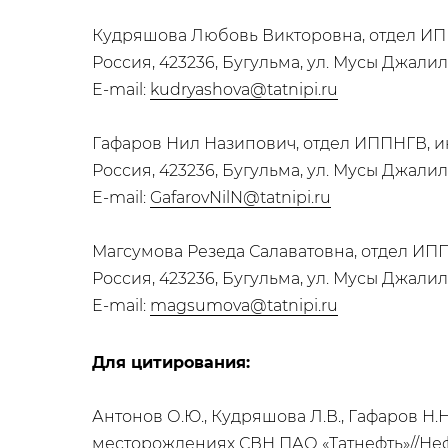
Кудряшова Любовь Викторовна, отдел ИПП
Россия, 423236, Бугульма, ул. Мусы Джалил
E-mail:
kudryashova@tatnipi.ru
Гафаров Нил Назипович, отдел ИППНГВ, и
Россия, 423236, Бугульма, ул. Мусы Джалил
E-mail:
GafarovNilN@tatnipi.ru
Магсумова Резеда Салаватовна, отдел ИПП
Россия, 423236, Бугульма, ул. Мусы Джалил
E-mail:
magsumova@tatnipi.ru
Для цитирования:
Антонов О.Ю., Кудряшова Л.В., Гафаров Н.
месторождениях СВН ПАО «Татнефть»//Нефт