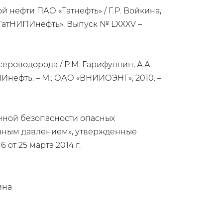
нефти ПАО «Татнефть» / Г.Р. Войкина,
 «ТатНИПИнефть». Выпуск № LXXXV –
роводорода / Р.М. Гарифуллин, А.А.
НИПИнефть. – М.: ОАО «ВНИИОЭНГ», 2010. –
ной безопасности опасных
очным давлением», утвержденные
от 25 марта 2014 г.
ина