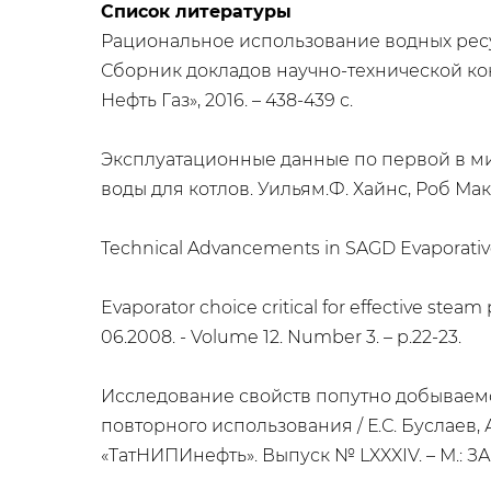
Список литературы
Рациональное использование водных ресурс
Сборник докладов научно-технической ко
Нефть Газ», 2016. – 438-439 с.
Эксплуатационные данные по первой в м
воды для котлов. Уильям.Ф. Хайнс, Роб МакНе
Technical Advancements in SAGD Evaporative
Evaporator choice critical for effective stea
06.2008. - Volume 12. Number 3. – p.22-23.
Исследование свойств попутно добываемо
повторного использования / Е.С. Буслаев, А
«ТатНИПИнефть». Выпуск № LXXXIV. – М.: ЗА