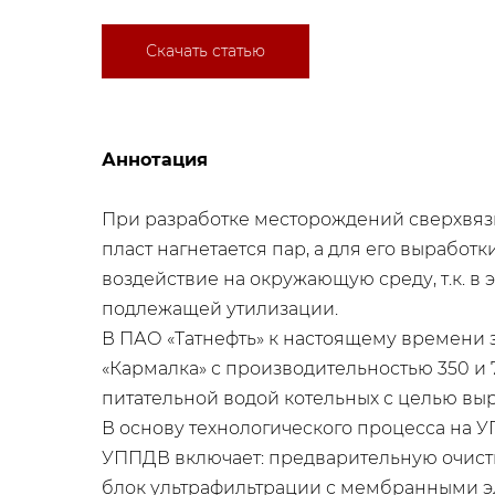
Скачать статью
Аннотация
При разработке месторождений сверхвязк
пласт нагнетается пар, а для его вырабо
воздействие на окружающую среду, т.к. в
подлежащей утилизации.
В ПАО «Татнефть» к настоящему времени 
«Кармалка» с производительностью 350 и
питательной водой котельных с целью выр
В основу технологического процесса на 
УППДВ включает: предварительную очистк
блок ультрафильтрации с мембранными эл