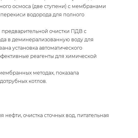
ного осмоса (две ступени) с мембранами
 перекиси водорода для полного
 предварительной очистки ПДВ с
да в деминерализованную воду для
вана установка автоматического
фективные реагенты для химической
 мембранных методах, показала
дотрубных котлов.
 нефти, очистка сточных вод, питательная