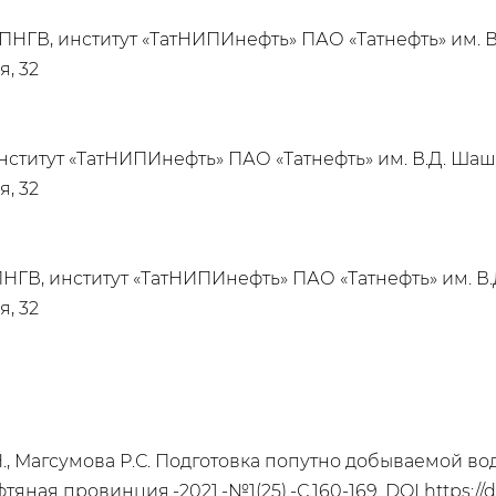
НГВ, институт «ТатНИПИнефть» ПАО «Татнефть» им. 
я, 32
нститут «ТатНИПИнефть» ПАО «Татнефть» им. В.Д. Ша
я, 32
НГВ, институт «ТатНИПИнефть» ПАО «Татнефть» им. В
я, 32
Н., Магсумова Р.С. Подготовка попутно добываемой в
яная провинция.-2021.-№1(25).-С.160-169. DOI
https://