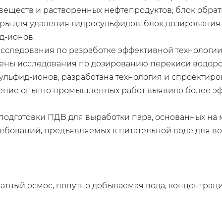
веществ и растворенных нефтепродуктов; блок обрат
ры для удаления гидросульфидов; блок дозирования
д-ионов.
сследования по разработке эффективной технологии
ны исследования по дозированию перекиси водоро
ульфид-ионов, разработана технология и спроектиро
ение опытно промышленных работ выявило более эф
 подготовки ПДВ для выработки пара, основанных на
бований, предъявляемых к питательной воде для во
ратный осмос, попутно добываемая вода, концентрация