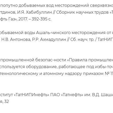
попутно добываемых вод месторождений сверхвязкой 
урутдинов, И.Я. Хабибуллин // Сборник научных трудов
Газ», 2017. – 392-395 с.
обываемой воды Ашаль-чинского месторождения от се
 Н.В. Антонова, Р.Р. Ахмадуллин // Сб. науч. тр. / Тат
и промышленной безопас-ности «Правила промышлен
используется оборудование, работающее под избы-т
ехнологическому и атомному надзору приказом № 116 
ститут «ТатНИПИнефть» ПАО «Татнефть» им. В.Д. Шаш
я, 32