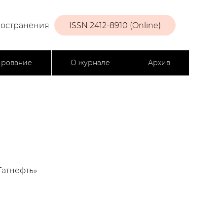
ространения
ISSN 2412-8910 (Online)
ирование
О журнале
Архив
Татнефть»