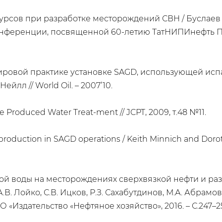
ов при разработке месторождений СВН / Буслаев Е.С.
нференции, посвященной 60-летию ТатНИПИнефть ПАО
ировой практике установке SAGD, использующей исп
йлл // World Oil. – 2007’10.
 Produced Water Treat-ment // JCPT, 2009, т.48 №11.
m production in SAGD operations / Keith Minnich and Dorot
й воды на месторождениях сверхвязкой нефти и разр
.В. Лойко, С.В. Ицков, Р.З. Сахабутдинов, М.А. Абрамо
О «Издательство «Нефтяное хозяйство», 2016. – С.247–2