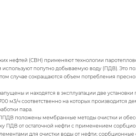
их нефтей (СВН) применяют технологии паротеплово
тки используют попутно добываемую воду (ПДВ). Это п
 этом случае сокращаются объем потребления пресно
запущены и находятся в эксплуатации две установки
 700 м3/ч соответственно на которых производится 
аботки пара.
УППДВ положены мембранные методы очистки и обесс
у ПДВ от остаточной нефти с применением сорбцио
ементами для очистки воды от нефти; сорбционные 