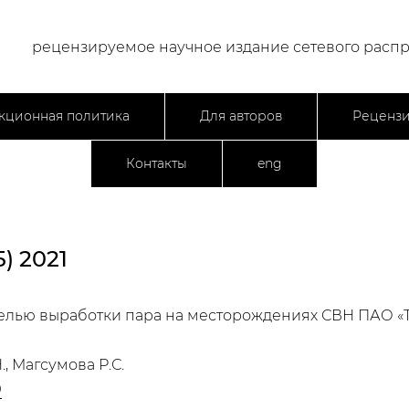
рецензируемое научное издание сетевого расп
кционная политика
Для авторов
Реценз
Контакты
eng
) 2021
елью выработки пара на месторождениях СВН ПАО «
., Магсумова Р.С.
9