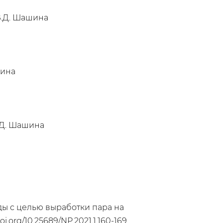
В.Д. Шашина
шина
.Д. Шашина
оды с целью выработки пара на
doi.org/10.25689/NP.2021.1.160-169