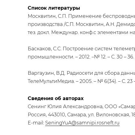
Список литературы
Москвитин, С.П. Применение беспроводны
производства /С.П. Москвитин, А.Н. Деми
тез. докл. Междунар. конф.с элементами науч.
Баскаков, С.С. Построение систем телемет
промышленности. – 2012. –№ 12. – С. 30 – 36.
Варгаузин, В.Д. Радиосети для сбора данны
ТелеМультиМедиа. – 2005. – № 6(34). – С. 23 –
Сведения об авторах
Сенинг Юлия Александровна, ООО «Сам
Россия, 443010, Самара, ул. Вилоновская, 1
E-mail:
SeningYuA@samnipi.rosneft.ru