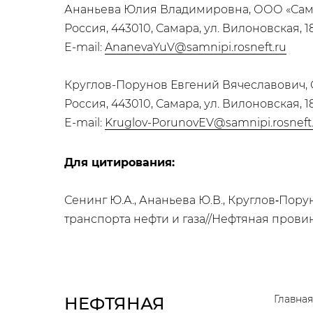
Ананьева Юлия Владимировна, ООО «Са
Россия, 443010, Самара, ул. Вилоновская, 1
E-mail:
AnanevaYuV@samnipi.rosneft.ru
Круглов-Порунов Евгений Вячеславович
Россия, 443010, Самара, ул. Вилоновская, 1
E-mail:
Kruglov-PorunovEV@samnipi.rosneft
Для цитирования:
Сенинг Ю.А., Ананьева Ю.В., Круглов‑По
транспорта нефти и газа//Нефтяная провинц
Главная
НЕФТЯНАЯ