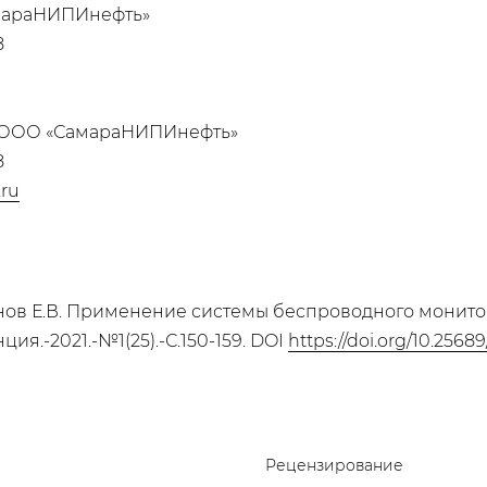
мараНИПИнефть»
8
, ООО «СамараНИПИнефть»
8
.ru
рунов Е.В. Применение системы беспроводного монит
ия.-2021.-№1(25).-С.150-159. DOI
https://doi.org/10.25689
Рецензирование