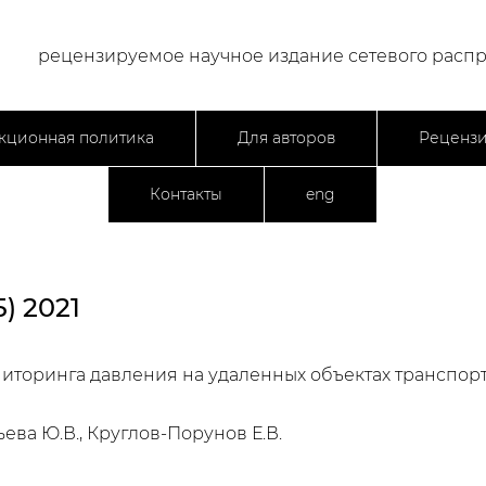
рецензируемое научное издание сетевого расп
кционная политика
Для авторов
Реценз
Контакты
eng
) 2021
оринга давления на удаленных объектах транспорта
ева Ю.В., Круглов-Порунов Е.В.