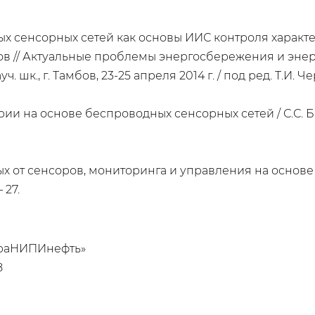
х сенсорных сетей как основы ИИС контроля характе
дов // Актуальные проблемы энергосбережения и энер
 шк., г. Тамбов, 23-25 апреля 2014 г. / под ред. Т.И. Чер
рии на основе беспроводных сенсорных сетей / С.С. Б
х от сенсоров, мониторинга и управления на основе ста
 27.
араНИПИнефть»
8