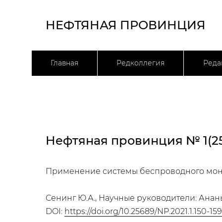
НЕФТЯНАЯ ПРОВИНЦИЯ
Главная
Редколлегия
Реда
Нефтяная провинция № 1(25
Применение системы беспроводного монит
Сенинг Ю.А., Научные руководители: Анань
DOI:
https://doi.org/10.25689/NP.2021.1.150-159