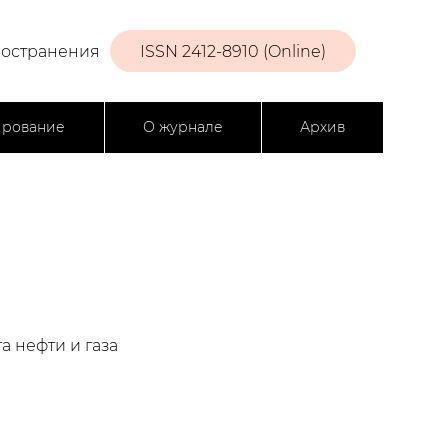
ространения
ISSN 2412-8910 (Online)
ирование
О журнале
Архив
 нефти и газа