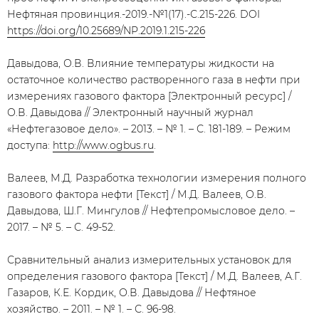
Нефтяная провинция.-2019.-№1(17).-С.215-226. DOI
https://doi.org/10.25689/NP.2019.1.215-226
Давыдова, О.В. Влияние температуры жидкости на
остаточное количество растворенного газа в нефти при
измерениях газового фактора [Электронный ресурс] /
О.В. Давыдова // Электронный научный журнал
«Нефтегазовое дело». – 2013. – № 1. – С. 181-189. – Режим
доступа:
http://www.ogbus.ru
.
Валеев, М.Д. Разработка технологии измерения полного
газового фактора нефти [Текст] / М.Д. Валеев, О.В.
Давыдова, Ш.Г. Мингулов // Нефтепромысловое дело. –
2017. – № 5. – С. 49-52.
Сравнительный анализ измерительных установок для
определения газового фактора [Текст] / М.Д. Валеев, А.Г.
Газаров, К.Е. Кордик, О.В. Давыдова // Нефтяное
хозяйство. – 2011. – № 1. – С. 96-98.