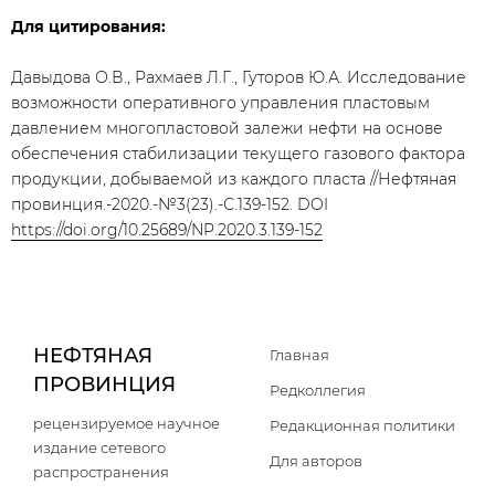
Для цитирования:
Давыдова О.В., Рахмаев Л.Г., Гуторов Ю.А. Исследование
возможности оперативного управления пластовым
давлением многопластовой залежи нефти на основе
обеспечения стабилизации текущего газового фактора
продукции, добываемой из каждого пласта //Нефтяная
провинция.-2020.-№3(23).-С.139-152. DOI
https://doi.org/10.25689/NP.2020.3.139-152
НЕФТЯНАЯ
Главная
ПРОВИНЦИЯ
Редколлегия
рецензируемое научное
Редакционная политики
издание сетевого
Для авторов
распространения