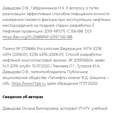
Давыдова О.В., Габдрахманов Н.Х. К вопросу о путях
реализации эффективных способов повышения точности
измерения газового фактора при эксплуатации нефтяных
месторождений на поздней стадии разработки //
Нефтяная провинция.-2019.-№1(17).-С.156-188. DOI
https://doi.org/10.25689/NP.2019.1.156-188
Патент № 2726664 Российская Федерация, МПК E21B
43/14 (2006.01), E21B 43/16 (2006.01). Способ разработки
нефтяной многопластовой залежи: № 2019136504: заявл.
14.11.2019: опубл. 15.07.2020 / Рахмаев Л.Г., Гуторов Ю.А.,
Давыдова О.В.; патентообладатель Публичное
акционерное общество «Татнефть» имени В.Д. Шашина. –
URL:
https://www1.fips.ru
(дата обращения 17.07.2020).
Сведения об авторах
Давыдова Оксана Викторовна, аспирант УГНТУ, учебный