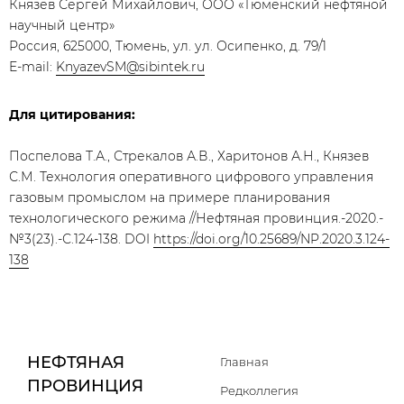
Князев Сергей Михайлович, ООО «Тюменский нефтяной
научный центр»
Россия, 625000, Тюмень, ул. ул. Осипенко, д. 79/1
E-mail:
KnyazevSM@sibintek.ru
Для цитирования:
Поспелова Т.А., Стрекалов А.В., Харитонов А.Н., Князев
С.М. Технология оперативного цифрового управления
газовым промыслом на примере планирования
технологического режима //Нефтяная провинция.-2020.-
№3(23).-С.124-138. DOI
https://doi.org/10.25689/NP.2020.3.124-
138
НЕФТЯНАЯ
Главная
ПРОВИНЦИЯ
Редколлегия