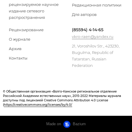
рецензируемое научное
Редакционная политики
издание сетевого
Для авторов
распространения
(85594) 4-14-65
Рецензирование
vkro-raen@yandex.ru
О журнале
21, Voroshilov Str., 423230,
Архив
Bugulma, Republic of
Контакты
Tatarstan, Russian
Federation
© Общественная организация «Волго-Камское региональное отделение
Российской Академии естественных наук», 2015-2022 Материалы журнала
доступны под лицензией Creative Commons Attribution 4.0 License
(
https://creativecommons.org/licenses/by/4.0/
Made on
Bazium