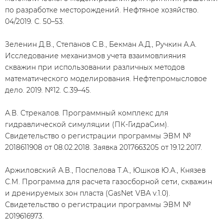
по разработке месторождений. Нефтяное хозяйство.
04/2019. С. 50–53.
Зеленин Д.В., Степанов С.В., Бекман А.Д., Ручкин А.А.
Исследование механизмов учета взаимовлияния
скважин при использовании различных методов
математического моделирования. Нефтепромысловое
дело. 2019. №12. С.39–45.
А.В. Стрекалов. Программный комплекс для
гидравлической симуляции (ПК-ГидраСим).
Свидетельство о регистрации программы ЭВМ №
2018611908 от 08.02.2018. Заявка 2017663205 от 19.12.2017.
Аржиловский А.В., Поспелова Т.А., Юшков Ю.А., Князев
С.М. Программа для расчета газосборной сети, скважин
и дренируемых зон пласта (GasNet VBA v.1.0).
Свидетельство о регистрации программы ЭВМ №
2019616973.