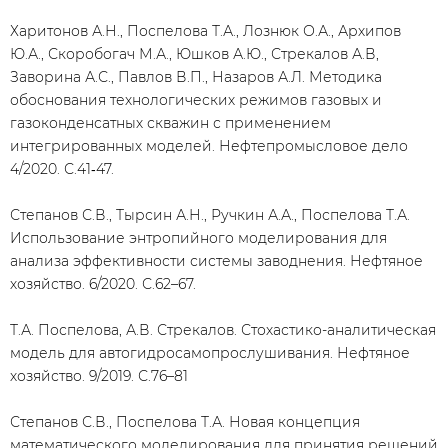
Харитонов А.Н., Поспелова Т.А., Лознюк О.А., Архипов
Ю.А., Скоробогач М.А., Юшков А.Ю., Стрекалов А.В,
Заворина А.С., Павлов В.П., Назаров А.Л. Методика
обоснования технологических режимов газовых и
газоконденсатных скважин с применением
интегрированных моделей. Нефтепромысловое дело
4/2020. С.41‑47.
Степанов С.В., Тырсин А.Н., Ручкин А.А., Поспелова Т.А.
Использование энтропийного моделирования для
анализа эффективности системы заводнения. Нефтяное
хозяйство. 6/2020. С.62–67.
Т.А. Поспелова, А.В. Стрекалов. Стохастико-аналитическая
модель для автогидросамопрослушивания. Нефтяное
хозяйство. 9/2019. С.76–81
Степанов С.В., Поспелова Т.А. Новая концепция
математического моделирования для принятия решений