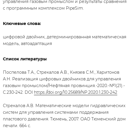
управления газовым промыслом и результаты сравнения
с программным комплексом PipeSim.
Ключевые слова:
цифровой двойник, детерминированная математическая
модель, автоадаптация
Список литературы
Поспелова Т.А., Стрекалов А.В., Князев С.М., Харитонов
А.Н. Реализация цифровых двойников для управления
газовым промыслом//Нефтяная провинция.-2020.-№1(21).-
С.230-242. DOI
https://doi.org/10.25689/NP.2020.1.230-242
Стрекалов А.В. Математические модели гидравлических
систем для управления системами поддержания
пластового давления. Тюмень, 2007. ОАО Тюменский дом
печати. 664 с.