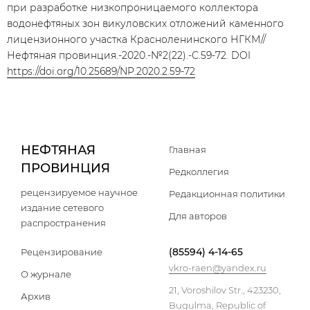
при разработке низкопроницаемого коллектора
водонефтяных зон викуловских отложений каменного
лицензионного участка Красноленинского НГКМ//
Нефтяная провинция.-2020.-№2(22).-С.59-72. DOI
https://doi.org/10.25689/NP.2020.2.59-72
НЕФТЯНАЯ
Главная
ПРОВИНЦИЯ
Редколлегия
рецензируемое научное
Редакционная политики
издание сетевого
Для авторов
распространения
(85594) 4-14-65
Рецензирование
vkro-raen@yandex.ru
О журнале
21, Voroshilov Str., 423230,
Архив
Bugulma, Republic of