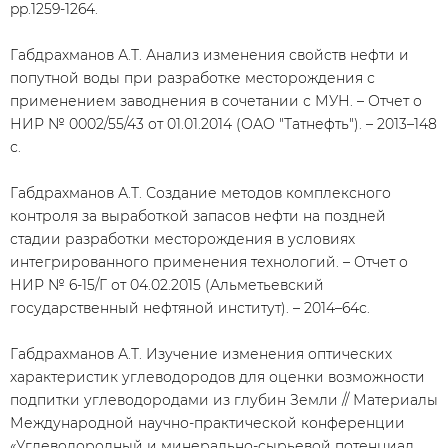
pp.1259-1264.
Габдрахманов А.Т. Анализ изменения свойств нефти и
попутной воды при разработке месторождения с
применением заводнения в сочетании с МУН. – Отчет о
НИР № 0002/55/43 от 01.01.2014 (ОАО "Татнефть"). – 2013–148
с.
Габдрахманов А.Т. Создание методов комплексного
контроля за выработкой запасов нефти на поздней
стадии разработки месторождения в условиях
интегрированного применения технологий. – Отчет о
НИР № 6-15/Г от 04.02.2015 (Альметьевский
государственный нефтяной институт). – 2014–64с.
Габдрахманов А.Т. Изучение изменения оптических
характеристик углеводородов для оценки возможности
подпитки углеводородами из глубин Земли // Материалы
Международной научно-практической конференции
«Углеводородный и минерально-сырьевой потенциал