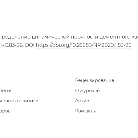
. Определение динамической прочности цементного к
.-С.83-96. DOI
https://doi.org/10.25689/NP.2020.1.83-96
Рецензирование
легия
О журнале
ионная политики
Архив
торов
Контакты