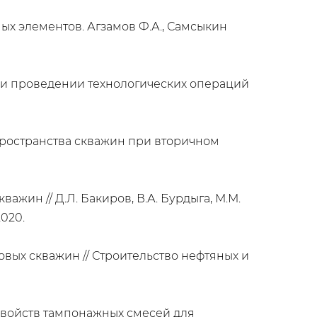
х элементов. Агзамов Ф.А., Самсыкин
ри проведении технологических операций
ространства скважин при вторичном
жин // Д.Л. Бакиров, В.А. Бурдыга, М.М.
2020.
вых скважин // Строительство нефтяных и
е свойств тампонажных смесей для