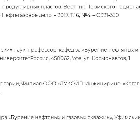
 продуктивных пластов. Вестник Пермского национа
ефтегазовое дело. – 2017. Т.16, №4. – С.321-330
ских наук, профессор, кафедра «Бурение нефтяных и
верситетРоссия, 450062, Уфа, ул. Космонавтов, 1
атегории, Филиал ООО «ЛУКОЙЛ-Инжиниринг» «Кога
1
едра «Бурение нефтяных и газовых скважин», Уфимск