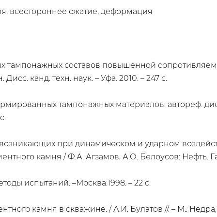
я, всестороннее сжатие, деформация
ых тампонажных составов повышенной сопротивляем
с. канд. техн. наук. – Уфа. 2010. – 247 с.
рованных тампонажных материалов: автореф. дис. ... к
c.
к, возникающих при динамическом и ударном воздейст
ного камня / Ф.А. Агзамов, А.О. Белоусов: Нефть. Газ.
оды испытаний. –Москва:1998. – 22 с.
го камня в скважине. / А.И. Булатов //. – М.: Недра, 1