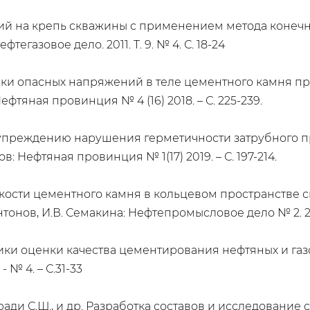
й на крепь скважины с применением метода конечны
фтегазовое дело. 2011. Т. 9. № 4. С. 18-24
нки опасных напряжений в теле цементного камня п
ефтяная провинция № 4 (16) 2018. – С. 225-239.
дупреждению нарушения герметичности затрубного п
в: Нефтяная провинция № 1(17) 2019. – С. 197-214.
сти цементного камня в кольцевом пространстве сква
 Антонов, И.В. Семакина: Нефтепромысловое дело № 2. 
ки оценки качества цементирования нефтяных и газо
 № 4. – С.31-33
оради С.Ш., и др. Разработка составов и исследовани