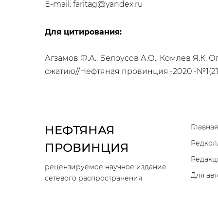
E-mail:
faritag@yandex.ru
Для цитирования:
Агзамов Ф.А., Белоусов А.О., Комлев Я.К
сжатию//Нефтяная провинция.-2020.-№1(21)
Главная
НЕФТЯНАЯ
Редкол
ПРОВИНЦИЯ
Редакц
рецензируемое научное издание
Для ав
сетевого распространения