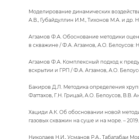
Моделирование динамических воздействи
А.В., Губайдуллин И.М., Тихонов М.А. и др. Не
Агзамов Ф.А. Обоснование методики оце
в скважине / Ф.А. Агзамов, А.О. Белоусов: Н
Агзамов Ф.А. Комплексный подход к пре
вскрытии и ГРП / Ф.А. Агзамов, А.О. Белоусо
Бакиров Д.Л. Методика определения хрупко
Фаттахов, Г.Н. Грицай, А.О. Белоусов, В.В.
Хациди А.К. Об обосновании новой методи
газовых скважин на суше и на море. – 2019. -
Николаев Н.И., Усманов Р.А., Табатабаи М