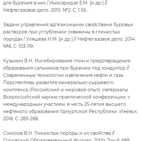
для бурения в них / Иносаридзе Е.М. [и др.] //
Нефтегазовое дело. 2010. №2. С. 1-55.
Задачи управления адгезионными свойствами буровых
растворов при углублении скважины в глинистых
породах / Уляшева Н.М. [и др.] // Нефтегазовое дело. 2014.
№6. С. 103-119.
Кузьмин В.Н. Ингибирование глин и предотвращение
образования сальников при бурении под кондуктор //
Современные технологии извлечения нефти и газа.
Перспективы развития минерально-сырьевого
комплекса (Российский и мировой опыт): материалы
Всероссийской научно-практической конференции, с
международным участием, в честь 25-летия высшего
нефтяного образования Удмуртской Республики. Ижевск.
2018. С. 283-288.
Соколов В.Н. Глинистые породы и их свойства //
Соровский Образовательный Журнал. 2000. Том 6, №9.