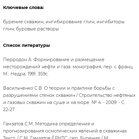
Ключевые слова:
бурение скважин; ингибирование глин; ингибиторы
глин; буровые растворы
Список литературы
Перродон А. Формирование и размещение
месторождений нефти и газа: монография, пер. с франц.
М.: Недра. 1991. 359с.
Васильченко C.B. О теории и практике борьбы с
разрушениями стенок скважин / Строительство нефтяных
и газовых скважин на суше и на море. № 4. - 2009. - С.
22‑27.
Гамзатов С.М. Методика определения и
прогнозирования осмотических явлений в скважинах
Текст. / С.М. Гамзатов // РНТС: сер. Бурение / М.: