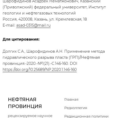
Шарофидинов Асадбек Нематжонович, Казанский
(Приволжский) федеральный университет, Институт
геологии и нефтегазовых технологий
Россия, 420008, Казань, ул. Кремлевская, 18
E-mail:
asad-0315@mail.ru
Для цитирования:
Долгих С.А., Шарофидинов А.Н. Применение метода
гидравлического разрыва пласта (ГРП)//Нефтяная
провинция.-2020.-№1(21).-С.146-160. DOI
https://doi.org/10.25689/NP.2020.1.146-160
НЕФТЯНАЯ
Главная
ПРОВИНЦИЯ
Редколлегия
рецензируемое научное
Редакционная политики