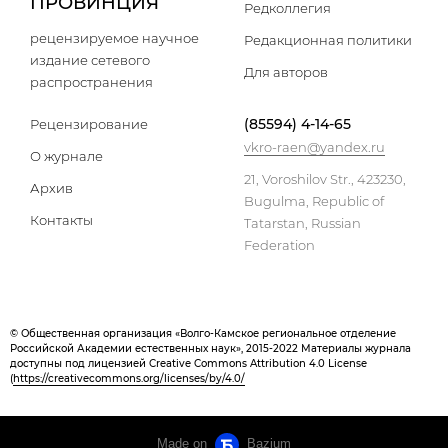
ПРОВИНЦИЯ
Редколлегия
рецензируемое научное
Редакционная политики
издание сетевого
Для авторов
распространения
(85594) 4-14-65
Рецензирование
vkro-raen@yandex.ru
О журнале
21, Voroshilov Str., 423230,
Архив
Bugulma, Republic of
Контакты
Tatarstan, Russian
Federation
© Общественная организация «Волго-Камское региональное отделение
Российской Академии естественных наук», 2015-2022 Материалы журнала
доступны под лицензией Creative Commons Attribution 4.0 License
(
https://creativecommons.org/licenses/by/4.0/
Made on
Bazium