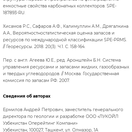
емкостные свойства карбонатных коллекторов. SPE-
187893-RU.
Хисамов Р.С., Сафаров А.Ф., Калимуллин А.М., Дрягалкина
А.А., Вероятностностатистическая оценка запасов и
ресурсов по международной классификации SPE-PRMS.
// Георесурсы. 2018. 20(3). Ч.1. С. 158-164.
Пер. с англ. Агеева Ю.Е., ред. Аронштейн Б.Н. Система
управления ресурсами и запасами жидких, газообразных
и твердых углеводородов. // Москва: Государственная
комиссия по запасам РФ. 2007.
Сведения об авторах
Ермилов Андрей Петрович, заместитель генерального
директора по геологии и разработке ООО «ЛУКОЙЛ
Узбекистан Оперейтинг Компани»
Узбекистан, 100027, Ташкент, ул. Олмазор, 1А