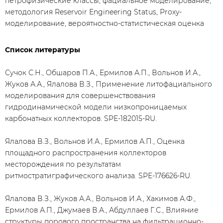
петрофизические классы, фациальное моделирование,
методология Reservoir Engineering Status, Proxy-
моделирование, вероятностно-статистическая оценка
Список литературы
Сучок С.Н., Обшаров П.А., Ермилов А.П., Вольнов И.А.,
Жуков А.А., Ялалова В.З., Применение литофациального
моделирования для совершенствования
гидродинамической модели низкопроницаемых
карбонатных коллекторов. SPE-182015-RU.
Ялалова В.З., Вольнов И.А., Ермилов А.П., Оценка
площадного распространения коллекторов
месторождения по результатам
ритмостратиграфического анализа. SPE-176626-RU.
Ялалова В.З., Жуков А.А., Вольнов И.А., Хакимов А.Ф.,
Ермилов А.П., Джумаев В.А., Абдуллаев Г.С., Влияние
структуры порового пространства на фильтрационно-