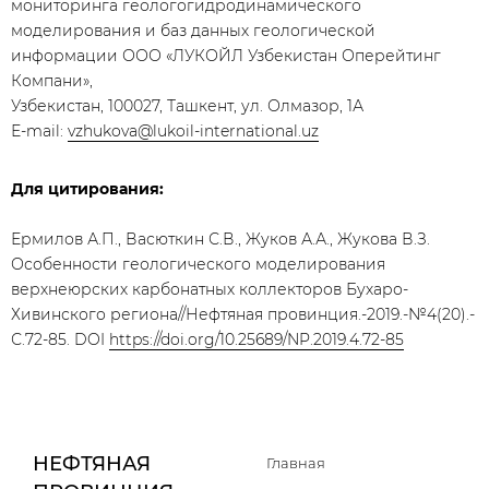
мониторинга геологогидродинамического
моделирования и баз данных геологической
информации ООО «ЛУКОЙЛ Узбекистан Оперейтинг
Компани»,
Узбекистан, 100027, Ташкент, ул. Олмазор, 1А
Е-mail:
vzhukova@lukoil-international.uz
Для цитирования:
Ермилов А.П., Васюткин С.В., Жуков А.А., Жукова В.З.
Особенности геологического моделирования
верхнеюрских карбонатных коллекторов Бухаро-
Хивинского региона//Нефтяная провинция.-2019.-№4(20).-
С.72-85. DOI
https://doi.org/10.25689/NP.2019.4.72-85
НЕФТЯНАЯ
Главная